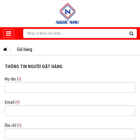
Giỏ hàng
THÔNG TIN NGƯỜI ĐẶT HÀNG
Họ tên (
*
)
Email (
*
)
Địa chỉ (
*
)