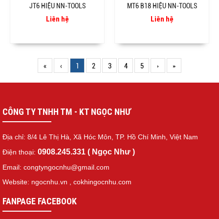
JT6 HIỆU NN-TOOLS
MT6 B18 HIỆU NN-TOOLS
Liên hệ
Liên hệ
«
‹
1
2
3
4
5
›
»
CÔNG TY TNHH TM - KT NGỌC NHƯ
Địa chỉ: 8/4 Lê Thị Hà, Xã Hóc Môn, TP. Hồ Chí Minh, Việt Nam
0908.245.331 ( Ngọc Như )
Điện thoại:
Email: congtyngocnhu@gmail.com
Website: ngocnhu.vn
,
cokhingocnhu.com
FANPAGE FACEBOOK