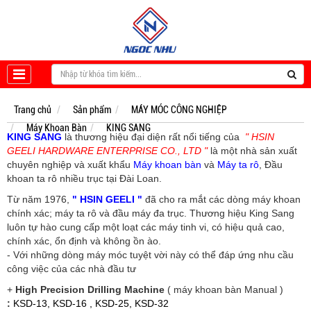
Trang chủ
Sản phẩm
MÁY MÓC CÔNG NGHIỆP
Máy Khoan Bàn
KING SANG
KING SANG
là thương hiệu đại diện rất nổi tiếng của
" HSIN
GEELI HARDWARE ENTERPRISE CO., LTD "
là một nhà sản xuất
chuyên nghiệp và xuất khẩu
Máy khoan bàn
và
Máy ta rô
, Đầu
khoan ta rô nhiều trục tại Đài Loan.
Từ năm 1976,
" HSIN GEELI "
đã cho ra mắt các dòng máy khoan
chính xác; máy ta rô và đầu máy đa trục. Thương hiệu King Sang
luôn tự hào cung cấp một loạt các máy tinh vi, có hiệu quả cao,
chính xác, ổn định và không ồn ào.
- Với những dòng máy móc tuyệt vời này có thể đáp ứng nhu cầu
công việc của các nhà đầu tư
+
High Precision Drilling Machine
( máy khoan bàn Manual )
:
KSD-13, KSD-16 , KSD-25, KSD-32