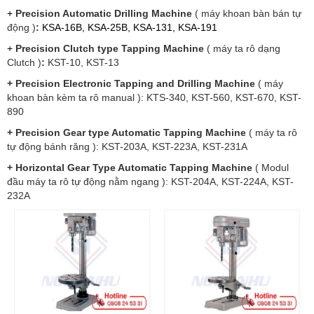
+
Precision Automatic Drilling Machine
( máy khoan bàn bán tự
động )
:
KSA-16B, KSA-25B, KSA-131,
KSA-191
+
Precision Clutch type Tapping Machine
( máy ta rô dạng
Clutch )
:
KST-10, KST-13
+ Precision Electronic Tapping and Drilling Machine
( máy
khoan bàn kèm ta rô manual ): KTS-340, KST-560, KST-670, KST-
890
+ Precision Gear type Automatic Tapping Machine
( máy ta rô
tự động bánh răng ): KST-203A, KST-223A, KST-231A
+ Horizontal Gear Type Automatic Tapping Machine
( Modul
đầu máy ta rô tự động nằm ngang ): KST-204A, KST-224A, KST-
232A