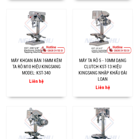
MÁY KHOAN BÀN 16MM KÈM
MÁY TA RÔ 5 - 10MM DẠNG
TA RÔ M10 HIỆU KINGSANG
CLUTCH KST-13 HIỆU
MODEL: KST-340
KINGSANG NHẬP KHẨU ĐÀI
LOAN
Liên hệ
Liên hệ