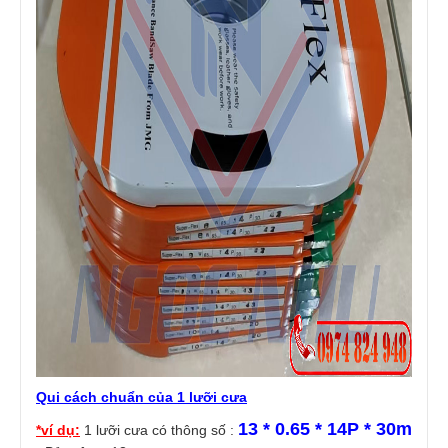
Qui cách chuẩn của 1 lưỡi cưa
13 * 0.65 * 14P * 30m
*ví dụ:
1 lưỡi cưa có thông số :