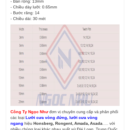
- Bản rộng: 13mm
- Chiều dày lưỡi: 0.65mm
- Bước răng: 14
- Chiều dài: 30 mét
Công Ty Ngọc Như
đơn vị chuyên cung cấp và phân phối
các loại
Lưỡi cưa vòng đứng
, lưỡi cưa vòng
ngang
hiệu
Honsberg, Rongent, Amada, Asada
..... với
nhiều chủng loại khác nhau
xuất xứ Đài Loan, Trung Quốc,