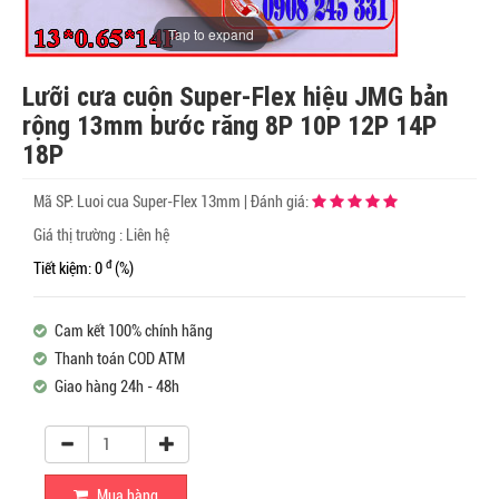
Tap to expand
Lưỡi cưa cuộn Super-Flex hiệu JMG bản
rộng 13mm bước răng 8P 10P 12P 14P
18P
Mã SP:
Luoi cua Super-Flex 13mm
|
Đánh giá:
Giá thị trường : Liên hệ
đ
Tiết kiệm: 0
(%)
Cam kết 100% chính hãng
Thanh toán COD ATM
Giao hàng 24h - 48h
Mua hàng