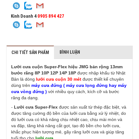
Kinh Doanh 4
0905 894 427
BÌNH LUẬN
CHI TIẾT SẢN PHẨM
Lưỡi cưa cuộn Super-Flex hiệu JMG bản rộng 13mm
bước răng 8P 10P 12P 14P 18P
được nhập khẩu từ Nhật
Bản là dòng
lưỡi cưa cuộn 30 mét
được thiết kế chuyên
dùng trên
máy cưa đứng ( máy cưa lọng đứng hay máy
cưa vòng đứng )
với nhiều quy cách, kích cỡ và bước
răng đa dạng.
-
Lưỡi cưa Super-Flex
được sản xuất từ thép đặc biệt, và
được tăng cường độ bền của lưỡi cưa bằng xử lý nhiệt, do
đó lưỡi cưa có khả năng chịu nhiệt cao, chịu mài mòn và
va đập, tăng khả năng cắt gọt, tạo độ bền cho lưỡi cưa,
khắc phục hiện tượng mẻ, gãy răng lưỡi cưa và giúp tăng
tuổi thọ cho
lưỡi cưa
.