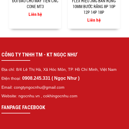
ĐỔI ĐẦU CHO MÁY TIỆN CNC
FLEX HIỆU JMG BẢN RỘNG
CONE MT3
10MM BƯỚC RĂNG 8P 10P
12P 14P 18P
Liên hệ
Liên hệ
CÔNG TY TNHH TM - KT NGỌC NHƯ
Địa chỉ: 8/4 Lê Thị Hà, Xã Hóc Môn, TP. Hồ Chí Minh, Việt Nam
0908.245.331 ( Ngọc Như )
Điện thoại:
Email: congtyngocnhu@gmail.com
Website: ngocnhu.vn
,
cokhingocnhu.com
FANPAGE FACEBOOK