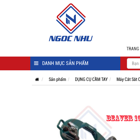
TRANG
DANH MỤC SẢN PHẨM
Sản phẩm
DỤNG CỤ CẦM TAY
Máy Cắt Sắt 