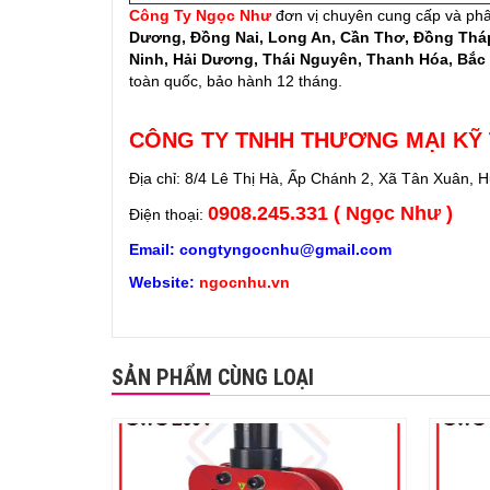
Công Ty Ngọc Như
đơn vị chuyên cung cấp và ph
Dương, Đồng Nai, Long An, Cần Thơ, Đồng Tháp
Ninh, Hải Dương, Thái Nguyên, Thanh Hóa, Bắc 
toàn quốc, bảo hành 12 tháng.
CÔNG TY TNHH THƯƠNG MẠI KỸ
Địa chỉ: 8/4 Lê Thị Hà, Ấp Chánh 2, Xã Tân Xuân, 
0908.245.331 ( Ngọc Như )
Điện thoại:
Email: congtyngocnhu@gmail.com
Website:
ngocnhu.vn
SẢN PHẨM CÙNG LOẠI