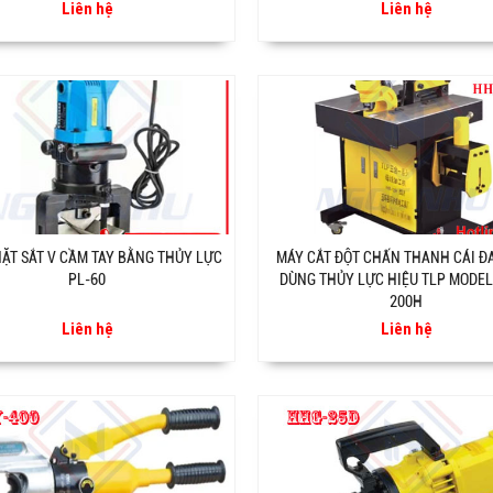
Liên hệ
Liên hệ
ẶT SẮT V CẦM TAY BẰNG THỦY LỰC
MÁY CẮT ĐỘT CHẤN THANH CÁI Đ
PL-60
DÙNG THỦY LỰC HIỆU TLP MODE
200H
Liên hệ
Liên hệ