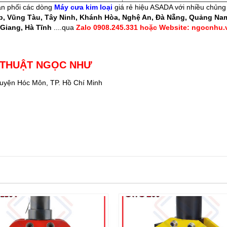
ân phối các dòng
M
áy cưa kim loại
giá rẻ hiệu ASADA với nhiều chủng 
, Vũng Tàu, Tây Ninh, Khánh Hòa, Nghệ An, Đà Nẵng, Quảng Nam,
Giang, Hà Tĩnh
....qua
Zalo 0908.245.331 hoặc Website: ngocnhu.
 THUẬT NGỌC NHƯ
Huyện Hóc Môn, TP. Hồ Chí Minh