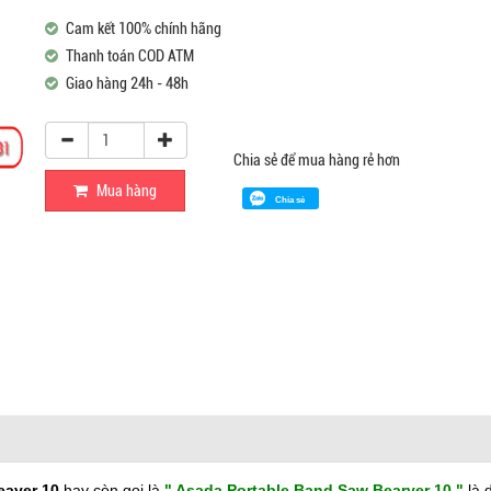
Cam kết 100% chính hãng
Thanh toán COD ATM
Giao hàng 24h - 48h
Chia sẻ để mua hàng rẻ hơn
Mua hàng
Chia sẻ
eaver 10
hay còn gọi là
" Asada Portable Band Saw Bearver 10 "
là 