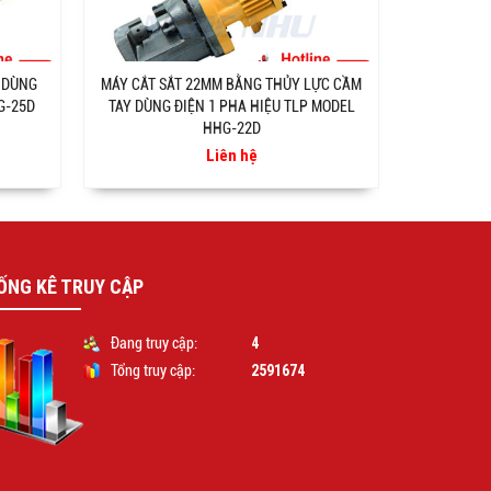
 DÙNG
MÁY CẮT SẮT 22MM BẰNG THỦY LỰC CẦM
G-25D
TAY DÙNG ĐIỆN 1 PHA HIỆU TLP MODEL
HHG-22D
Liên hệ
ỐNG KÊ TRUY CẬP
4
Đang truy cập:
2591674
Tổng truy cập: