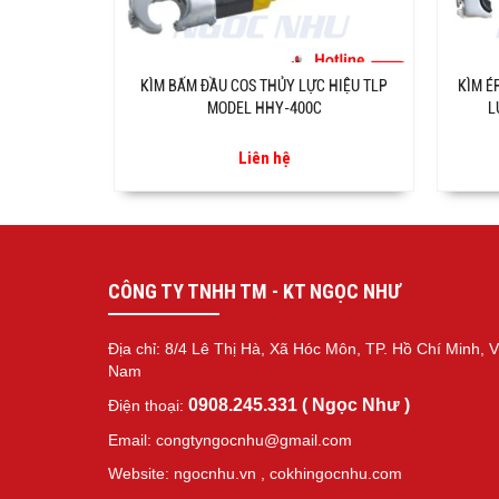
KÌM BẤM ĐẦU COS THỦY LỰC HIỆU TLP
KÌM É
MODEL HHY-400C
L
Liên hệ
CÔNG TY TNHH TM - KT NGỌC NHƯ
Địa chỉ: 8/4 Lê Thị Hà, Xã Hóc Môn, TP. Hồ Chí Minh, V
Nam
0908.245.331 ( Ngọc Như )
Điện thoại:
Email: congtyngocnhu@gmail.com
Website: ngocnhu.vn
,
cokhingocnhu.com