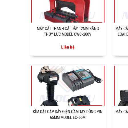
MÁY CẮT THANH CÁI DÀY 12MM BẰNG
MÁY CẮ
THỦY LỰC MODEL CWC-200V
LOẠI 
Liên hệ
KÌM CẮT CÁP DÂY ĐIỆN CẦM TAY DÙNG PIN
MÁY CẮ
65MM MODEL EC-65M