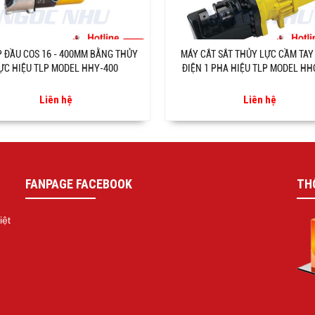
P ĐẦU COS 16 - 400MM BẰNG THỦY
MÁY CẮT SẮT THỦY LỰC CẦM TAY
ỰC HIỆU TLP MODEL HHY-400
ĐIỆN 1 PHA HIỆU TLP MODEL HH
Liên hệ
Liên hệ
FANPAGE FACEBOOK
TH
iệt