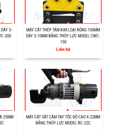
DÀY 3-
MÁY CẮT THÉP TẤM KIM LOẠI RỘNG 150MM
WC-200
DÀY 3-10MM BẰNG THỦY LỰC MODEL CWC-
150
Liên hệ
 8-25MM
MÁY CẮT SẮT CẦM TAY TỐC ĐỘ CAO 4-22MM
5C
BẰNG THỦY LỰC MODEL RC-22C