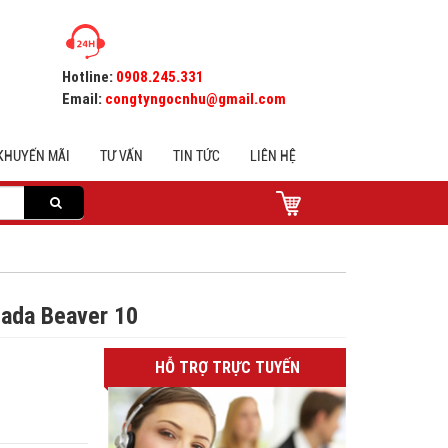
Hotline:
0908.245.331
Email:
congtyngocnhu@gmail.com
KHUYẾN MÃI
TƯ VẤN
TIN TỨC
LIÊN HỆ
sada Beaver 10
HỖ TRỢ TRỰC TUYẾN