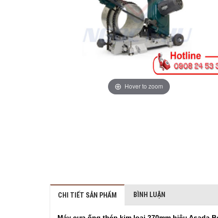
Hover to zoom
BÌNH LUẬN
CHI TIẾT SẢN PHẨM
Máy cưa ống thép kim loại 270mm hiệu Asada B