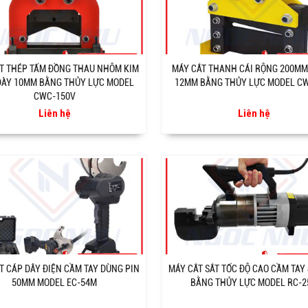
T THÉP TẤM ĐỒNG THAU NHÔM KIM
MÁY CẮT THANH CÁI RỘNG 200MM 
DÀY 10MM BẰNG THỦY LỰC MODEL
12MM BẰNG THỦY LỰC MODEL C
CWC-150V
Liên hệ
Liên hệ
T CÁP DÂY ĐIỆN CẦM TAY DÙNG PIN
MÁY CẮT SẮT TỐC ĐỘ CAO CẦM TAY
50MM MODEL EC-54M
BẰNG THỦY LỰC MODEL RC-2