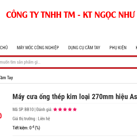
CÔNG TY TNHH TM - KT NGỌC NHƯ
 CHỦ
MÁY MÓC CÔNG NGHIỆP
DỤNG CỤ CẦM TAY
PHỤ KIỆN
Cầm Tay
Máy cưa ống thép kim loại 270mm hiệu A
Mã SP:
BB10
|
Đánh giá:
Giá thị trường : Liên hệ
đ
Tiết kiệm: 0
(%)