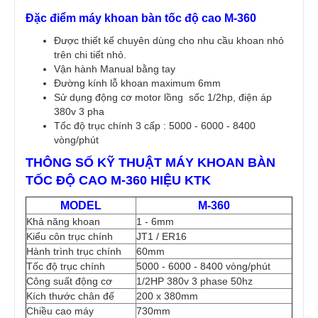
Đặc điểm máy khoan bàn tốc độ cao M-360
Được thiết kế chuyên dùng cho nhu cầu khoan nhỏ
trên chi tiết nhỏ.
Vận hành Manual bằng tay
Đường kính lỗ khoan maximum 6mm
Sử dụng động cơ motor lồng sốc 1/2hp, điện áp
380v 3 pha
Tốc độ trục chính 3 cấp : 5000 - 6000 - 8400
vòng/phút
THÔNG SỐ KỸ THUẬT MÁY KHOAN BÀN
TỐC ĐỘ CAO M-360 HIỆU KTK
MODEL
M-360
Khả năng khoan
1 - 6mm
Kiểu côn trục chính
JT1 / ER16
Hành trình trục chính
60mm
Tốc độ trục chính
5000 - 6000 - 8400 vòng/phút
Công suất động cơ
1/2HP 380v 3 phase 50hz
Kích thước chân đế
200 x 380mm
Chiều cao máy
730mm