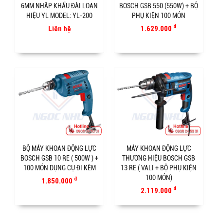
6MM NHẬP KHẨU ĐÀI LOAN
BOSCH GSB 550 (550W) + BỘ
HIỆU YL MODEL: YL-200
PHỤ KIỆN 100 MÓN
đ
Liên hệ
1.629.000
BỘ MÁY KHOAN ĐỘNG LỰC
MÁY KHOAN ĐỘNG LỰC
BOSCH GSB 10 RE ( 500W ) +
THƯƠNG HIỆU BOSCH GSB
100 MÓN DỤNG CỤ ĐI KÈM
13 RE ( VALI + BỘ PHỤ KIỆN
100 MÓN)
đ
1.850.000
đ
2.119.000