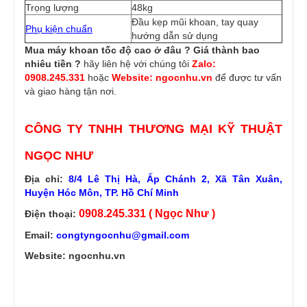
Trọng lượng
48kg
Đầu kẹp mũi khoan, tay quay
Phụ kiện chuẩn
hướng dẫn sử dụng
Mua máy khoan tốc độ cao ở đâu ?
Giá thành bao
nhiêu tiền ?
hãy liên hệ với chúng tôi
Zalo:
0908.245.331
hoặc
Website: ngocnhu.vn
để được tư vấn
và giao hàng tận nơi.
CÔNG TY TNHH THƯƠNG MẠI KỸ THUẬT
NGỌC NHƯ
Địa chỉ:
8/4 Lê Thị Hà, Ấp Chánh 2, Xã Tân Xuân,
Huyện Hóc Môn, TP. Hồ Chí Minh
0908.245.331 ( Ngọc Như )
Điện thoại:
Email:
congtyngocnhu@gmail.com
Website: ngocnhu.vn