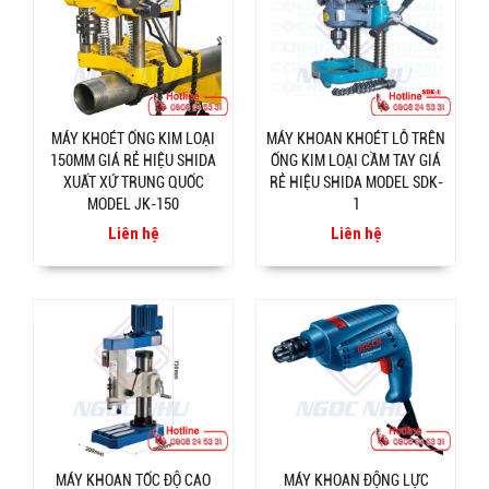
MÁY KHOÉT ỐNG KIM LOẠI
MÁY KHOAN KHOÉT LỖ TRÊN
150MM GIÁ RẺ HIỆU SHIDA
ỐNG KIM LOẠI CẦM TAY GIÁ
XUẤT XỨ TRUNG QUỐC
RẺ HIỆU SHIDA MODEL SDK-
MODEL JK-150
1
Liên hệ
Liên hệ
MÁY KHOAN TỐC ĐỘ CAO
MÁY KHOAN ĐỘNG LỰC