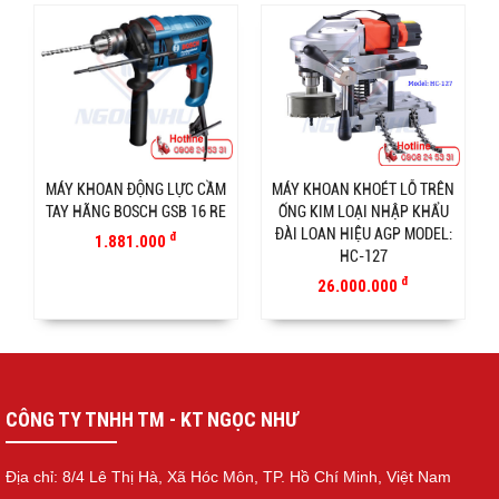
MÁY KHOAN ĐỘNG LỰC CẦM
MÁY KHOAN KHOÉT LỖ TRÊN
TAY HÃNG BOSCH GSB 16 RE
ỐNG KIM LOẠI NHẬP KHẨU
ĐÀI LOAN HIỆU AGP MODEL:
đ
1.881.000
HC-127
đ
26.000.000
CÔNG TY TNHH TM - KT NGỌC NHƯ
Địa chỉ: 8/4 Lê Thị Hà, Xã Hóc Môn, TP. Hồ Chí Minh, Việt Nam