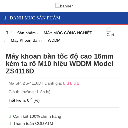
DANH MỤC SẢN PHẨM
Sản phẩm
MÁY MÓC CÔNG NGHIỆP
Máy Khoan Bàn
WDDM
Máy khoan bàn tốc độ cao 16mm
kèm ta rô M10 hiệu WDDM Model
ZS4116D
Mã SP:
ZS-4116D
|
Đánh giá:
Giá thị trường : Liên hệ
đ
Tiết kiệm: 0
(%)
Cam kết 100% chính hãng
Thanh toán COD ATM