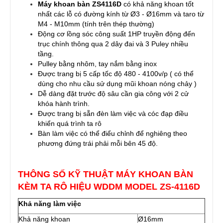
Máy khoan bàn ZS4116D
có khả năng khoan tốt
nhất các lỗ có đường kính từ Ø3 - Ø16mm và taro từ
M4 - M10mm (tính trên thép thường)
Động cơ lồng sóc công suất 1HP truyền động đến
trục chính thông qua 2 dây đai và 3 Puley nhiều
tầng.
Pulley bằng nhôm, tay nắm bằng inox
Được trang bị 5 cấp tốc độ 480 - 4100v/p ( có thể
dùng cho nhu cầu sử dụng mũi khoan nóng chảy )
Dễ dàng đặt trước độ sâu cần gia công với 2 cử
khóa hành trình.
Được trang bị sẵn đèn làm việc và cóc đạp điều
khiển quá trình ta rô
Bàn làm việc có thể điểu chỉnh để nghiêng theo
phương đứng trái phải mỗi bên 45 độ.
THÔNG SỐ KỸ THUẬT MÁY KHOAN BÀN
KÈM TA RÔ HIỆU WDDM MODEL ZS-4116D
Khả năng làm việc
Khả năng khoan
Ø16mm