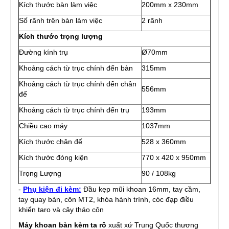
Kích thước bàn làm việc
200mm x 230mm
Số rãnh trên bàn làm việc
2 rãnh
Kích thước trọng lượng
Đường kính trụ
Ø70mm
Khoảng cách từ trục chính đến bàn
315mm
Khoảng cách từ trục chính đến chân
556mm
đế
Khoảng cách từ trục chính đến trụ
193mm
Chiều cao máy
1037mm
Kích thước chân đế
528 x 360mm
Kích thước đóng kiện
770 x 420 x 950mm
Trọng Lượng
90 / 108kg
-
Phụ kiện đi kèm:
Đầu kẹp mũi khoan 16mm, tay cầm,
tay quay bàn, côn MT2, khóa hành trình, cóc đạp điều
khiển taro và cây tháo côn
Máy khoan bàn kèm ta rô
xuất xứ Trung Quốc thương