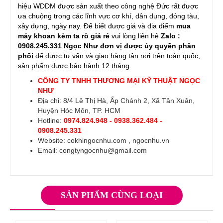
hiệu WDDM
được sản xuất theo công nghệ Đức rất được
ưa chuộng trong các lĩnh vực cơ khí, dân dụng, đóng tàu,
xây dựng, ngày nay. Để biết được giá và địa điểm
mua
máy khoan kèm ta rô giá rẻ
vui lòng liên hệ
Zalo :
0908.245.331 Ngọc Như đơn vị được ủy quyền phân
phối
để được tư vấn và giao hàng tận nơi trên toàn quốc,
sản phẩm được bảo hành 12 tháng.
CÔNG TY TNHH THƯƠNG MẠI KỸ THUẬT NGỌC
NHƯ
Địa chỉ: 8/4 Lê Thị Hà, Ấp Chánh 2, Xã Tân Xuân,
Huyện Hóc Môn, TP. HCM
Hotline:
0974.824.948 - 0938.362.484 -
0908.245.331
Website:
cokhingocnhu.com
,
ngocnhu.vn
Email: congtyngocnhu@gmail.com
SẢN PHẨM CÙNG LOẠI