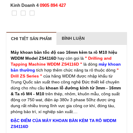
Kinh Doanh 4
0905 894 427
BÌNH LUẬN
CHI TIẾT SẢN PHẨM
Máy khoan bàn tốc độ cao 16mm kèm ta rô M10 hiệu
WDDM Model ZS4116D
hay còn gọi là
" Drilling and
Tapping Machine WDDM ZS4116D "
là dòng
máy khoan
bàn t
hường
tích hợp thêm chức năng ta rô thuộc dòng
"
Drill ZS Series "
của hãng WDDM được nhập khẩu từ
Trung Quốc sản xuất theo công nghệ Đức thiết kế chuyên
dùng cho nhu cầu
khoan lỗ đường kính từ 3mm - 16mm
& Ta rô M4 - M10
trên thép, nhôm, khuôn mẫu, công suất
động cơ 750 wat, điện áp 380v 3 phase 50hz được ứng
dụng rất nhiều trong lĩnh vực gia công cơ khí, đóng tàu,
phòng bảo trì, xí nghiệp sản xuất....
ĐẶC ĐIỂM CỦA MÁY KHOAN BÀN KÈM TA RÔ WDDM
ZS4116D