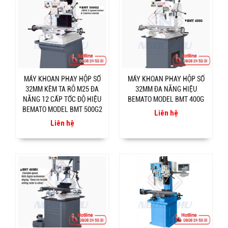
MÁY KHOAN PHAY HỘP SỐ
MÁY KHOAN PHAY HỘP SỐ
32MM KÈM TA RÔ M25 ĐA
32MM ĐA NĂNG HIỆU
NĂNG 12 CẤP TỐC ĐỘ HIỆU
BEMATO MODEL BMT 400G
BEMATO MODEL BMT 500G2
Liên hệ
Liên hệ