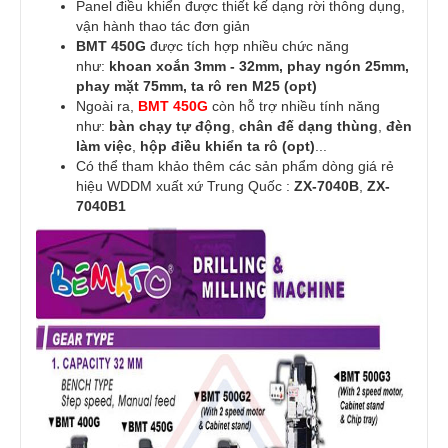
Panel điều khiển được thiết kế dạng rời thông dụng,
vận hành thao tác đơn giản
BMT 450G
được tích hợp nhiều chức năng
như:
khoan xoắn 3mm - 32mm, phay ngón 25mm,
phay mặt 75mm, ta rô ren M25 (opt)
Ngoài ra,
BMT 450G
còn hỗ trợ nhiều tính năng
như:
bàn chạy tự động
,
chân đế dạng thùng
,
đèn
làm việc
,
hộp điều khiển ta rô (opt)
...
Có thể tham khảo thêm các sản phẩm dòng giá rẻ
hiệu WDDM xuất xứ Trung Quốc :
ZX-7040B
,
ZX-
7040B1