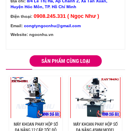
Địa chỉ:
8/4 Lê Thị Hà, Ấp Chánh 2, Xã Tân Xuân,
Huyện Hóc Môn, TP. Hồ Chí Minh
0908.245.331 ( Ngọc Như )
Điện thoại:
Email:
congtyngocnhu@gmail.com
Website: ngocnhu.vn
SẢN PHẨM CÙNG LOẠI
MÁY KHOAN PHAY HỘP SỐ
MÁY KHOAN PHAY HỘP SỐ
ĐA NĂNG 12 CẤP TỐC ĐỘ
ĐA NĂNG 45MM MODEL