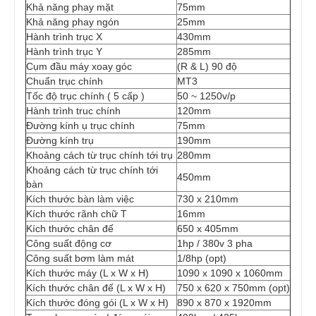
Khả năng phay mặt
75mm
Khả năng phay ngón
25mm
Hành trình trục X
430mm
Hành trình trục Y
285mm
Cụm đầu máy xoay góc
(R & L) 90 độ
Chuẩn trục chính
MT3
Tốc độ trục chính ( 5 cấp )
50 ~ 1250v/p
Hành trình truc chính
120mm
Đường kính ụ trục chính
75mm
Đường kính trụ
190mm
Khoảng cách từ trục chính tới trụ
280mm
Khoảng cách từ trục chính tới
450mm
bàn
Kích thước bàn làm việc
730 x 210mm
Kích thước rãnh chữ T
16mm
Kích thước chân đế
650 x 405mm
Công suất động cơ
1hp / 380v 3 pha
Công suất bơm làm mát
1/8hp (opt)
Kích thước máy (L x W x H)
1090 x 1090 x 1060mm
Kích thước chân đế (L x W x H)
750 x 620 x 750mm (opt)
Kích thước đóng gói (L x W x H)
890 x 870 x 1920mm