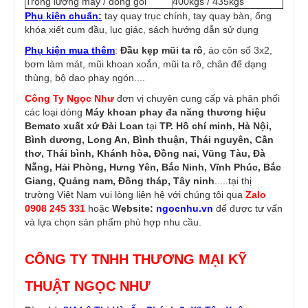
Trọng lượng máy / đóng gói
400kgs / 435kgs
Phụ kiện chuẩn:
tay quay trục chính, tay quay bàn, ống
khóa xiết cụm đầu, lục giác, sách hướng dẫn sử dụng
Phụ kiện mua thêm
:
Đầu kẹp mũi ta rô
, áo côn số 3x2,
bơm làm mát, mũi khoan xoắn, mũi ta rô, chân đế dạng
thùng, bộ dao phay ngón....
Công Ty Ngọc Như
đơn vị chuyên cung cấp và phân phối
các loại dòng
Máy khoan phay đa năng thương hiệu
Bemato
xuất xứ Đài Loan
tại
TP. Hồ chí minh, Hà Nội,
Bình dương, Long An, Bình thuận, Thái nguyên, Cần
thơ, Thái bình, Khánh hòa, Đồng nai, Vũng Tàu, Đà
Nẵng, Hải Phòng, Hưng Yên, Bắc Ninh, Vĩnh Phúc, Bắc
Giang, Quảng nam, Đồng tháp, Tây ninh
.....tại thị
trường Việt Nam vui lòng liên hệ với chúng tôi qua
Zalo
0908 245 331
hoặc
Website:
ngocnhu.vn
để được tư vấn
và lựa chọn sản phẩm phù hợp nhu cầu.
CÔNG TY TNHH THƯƠNG MẠI KỸ
THUẬT NGỌC NHƯ