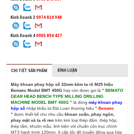
Kinh Doanh 2
0974 824 948
Kinh Doanh 4
0905 894 427
BÌNH LUẬN
CHI TIẾT SẢN PHẨM
Máy khoan phay hộp số 32mm kèm ta rô M25 hiệu
Bemato Model BMT 450G
hay còn được gọi là
" BEMATO
GEAR HEAD BENCH TYPE MILLING DRILLING
MACHINE MODEL BMT 450G "
là dòng
máy khoan phay
hộp số
nhập khẩu từ Đài Loan thương hiệu
" Bemato
"
được thiết kế cho nhu cầu
khoan xoắn, phay ngón,
phay mặt và ta rô ren
trên kim loại thép dầm, thép hộp,
thép tấm, khuôn mẫu, linh kiện với chuẩn côn trục chính
MT3 hành trình 120mm, 6 cấp tốc độ truyền động qua hộp