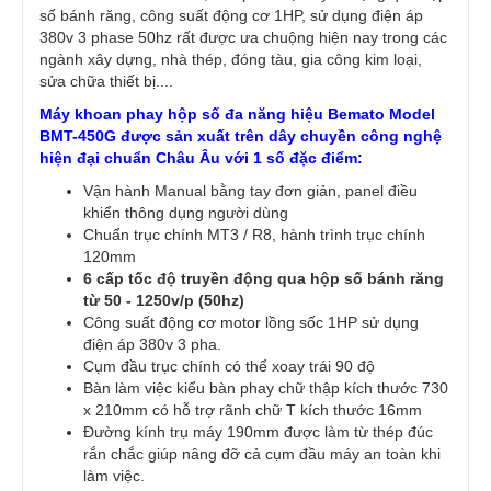
số bánh răng, công suất động cơ 1HP, sử dụng điện áp
380v 3 phase 50hz rất được ưa chuộng hiện nay trong các
ngành xây dựng, nhà thép, đóng tàu, gia công kim loại,
sửa chữa thiết bị....
Máy khoan phay hộp số đa năng hiệu Bemato Model
BMT-450G được sản xuất trên dây chuyền công nghệ
hiện đại chuẩn Châu Âu với 1 số đặc điểm:
Vận hành Manual bằng tay đơn giản, panel điều
khiển thông dụng người dùng
Chuẩn trục chính MT3 / R8, hành trình trục chính
120mm
6 cấp tốc độ truyền động qua hộp số bánh răng
từ 50 - 1250v/p (50hz)
Công suất động cơ motor lồng sốc 1HP sử dụng
điện áp 380v 3 pha.
Cụm đầu trục chính có thể xoay trái 90 độ
Bàn làm việc kiểu bàn phay chữ thập kích thước 730
x 210mm có hỗ trợ rãnh chữ T kích thước 16mm
Đường kính trụ máy 190mm được làm từ thép đúc
rắn chắc giúp nâng đỡ cả cụm đầu máy an toàn khi
làm việc.