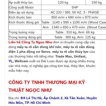
Áp suất thủy lực
120 kg
150 kg
Công suất Motor
5HP
Điện áp sử dụng
AC 220 / 380, 50 HZ, 3 - PHASE
Kích thước bàn
850 m/m x 680 m/m x 870 m/m
Kích thước đóng gói
Table : 1140 x 990 x 1190 m/m (Wood Cas
Arm : 1340 x 650 x 470 m/m (Wood Case
Trọng lượng máy
Table : 310 kg, Arm: 66 kg
Trọng lượng đóng gói
Table : 380 kg, Arm: 125 kg
Liên hệ Công Ty Ngọc Như
đơn vị chuyên cung cấp các
dòng
máy ta rô cần dùng khí nén
,
máy ta rô cần dùng
điện 1 pha động cơ Servo
,
máy ta rô cần thủy lực
của
các thương hiệu nổi tiếng như:
Trade Max
,
Unifast
,
YL,
Wellcam
xuất xứ Đài Loan được áp dụng nhiều trong
các nhà máy, xí nghiệp gia công kim loại, thép tầm, khuôn
mẫu hiện nay.
CÔNG TY TNHH THƯƠNG MẠI KỸ
THUẬT NGỌC NHƯ
Địa chỉ:
8/4 Lê Thị Hà, Ấp Chánh 2, Xã Tân Xuân, Huyện
Hóc Môn, TP. Hồ Chí Minh