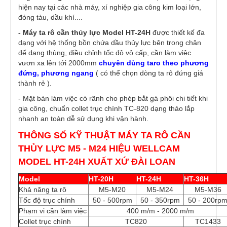
hiện nay tại các nhà máy, xí nghiệp gia công kim loại lớn,
đóng tàu, dầu khí....
- Máy ta rô cần thủy lực Model HT-24H
được thiết kế đa
dạng với hệ thống bồn chứa dầu thủy lực bên trong chân
đế dạng thùng, điều chỉnh tốc độ vô cấp, cần làm việc
vươn xa lên tới 2000mm
chuyên dùng taro theo phương
đứng, phương ngang
( có thể chọn dòng ta rô đứng giá
thành rẻ ).
- Mặt bàn làm việc có rãnh cho phép bắt gá phôi chi tiết khi
gia công, chuẩn collet trục chính TC-820 dạng tháo lắp
nhanh an toàn dễ sử dụng khi vận hành.
THÔNG SỐ KỸ THUẬT MÁY TA RÔ CẦN
THỦY LỰC M5 - M24 HIỆU WELLCAM
MODEL HT-24H XUẤT XỨ ĐÀI LOAN
Model
HT-20H
HT-24H
HT-36H
Khả năng ta rô
M5-M20
M5-M24
M5-M36
Tốc độ trục chính
50 - 500rpm
50 - 350rpm
50 - 200rp
Phạm vi cần làm việc
400 m/m - 2000 m/m
Collet trục chính
TC820
TC1433