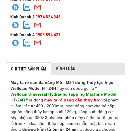
Kinh Doanh 2
0974 824 948
Kinh Doanh 4
0905 894 427
BÌNH LUẬN
CHI TIẾT SẢN PHẨM
Máy ta rô cần đa năng M5 - M24 dùng thủy lực hiệu
Wellcam Model HT-24H
hay còn được gọi là
"
Wellcam Universal Hydraulic Tapping Machine Model
HT-24H "
là dòng
máy ta rô dạng cần
thủy lực
với phạm
vi làm việc từ 400 - 2000mm, hoạt động nhờ vào bộ cấp
nguồn bằng thủy lực áp suất 120kg, công suất động cơ
5hp, điện áp 380v 3 pha cho phép máy có thể ta rô tạo ren
lỗ trên kim loại tấm, thép hộp, khuôn mẫu, mặt bích, van
ống...
đường kính từ 5mm - 24mm
rất được ưa chuộng