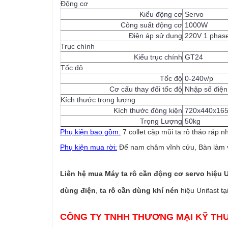
Động cơ
Kiểu động cơ
Servo
Công suất động cơ
1000W
Điện áp sử dụng
220V 1 phas
Trục chính
Kiểu trục chính
GT24
Tốc độ
Tốc độ
0-240v/p
Cơ cấu thay đổi tốc độ
Nhập số điện
Kích thước trọng lượng
Kích thước đóng kiện
720x440x16
Trọng Lượng
50kg
Phụ kiện bao gồm:
7 collet cặp mũi ta rô tháo ráp 
Phụ kiện mua rời:
Đế nam châm vĩnh cửu, Bàn làm việ
Liên hệ mua Máy ta rô cần động cơ servo hiệu U
dùng điện
,
ta rô cần dùng khí nén
hiệu Unifast t
CÔNG TY TNHH THƯƠNG MẠI KỸ TH