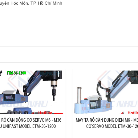
Huyện Hóc Môn, TP. Hồ Chí Minh
 RÔ CẦN ĐỘNG CƠ SERVO M6 - M36
MÁY TA RÔ CẦN DÙNG ĐIỆN M6 - M
U UNIFAST MODEL ETM-36-1200
CƠ SERVO MODEL ETM-30-12