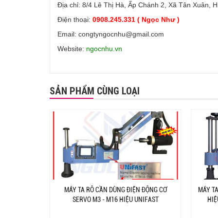
Địa chỉ: 8/4 Lê Thị Hà, Ấp Chánh 2, Xã Tân Xuân, 
Điện thoại:
0908.245.331 ( Ngọc Như )
Email: congtyngocnhu@gmail.com
Website:
ngocnhu.vn
SẢN PHẨM CÙNG LOẠI
MÁY TA RÔ CẦN DÙNG ĐIỆN ĐỘNG CƠ
MÁY TA
SERVO M3 - M16 HIỆU UNIFAST
HIỆ