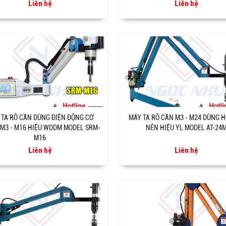
Liên hệ
Liên hệ
 TA RÔ CẦN DÙNG ĐIỆN ĐỘNG CƠ
MÁY TA RÔ CẦN M3 - M24 DÙNG H
 M3 - M16 HIỆU WDDM MODEL SRM-
NÉN HIỆU YL MODEL AT-24
M16
Liên hệ
Liên hệ