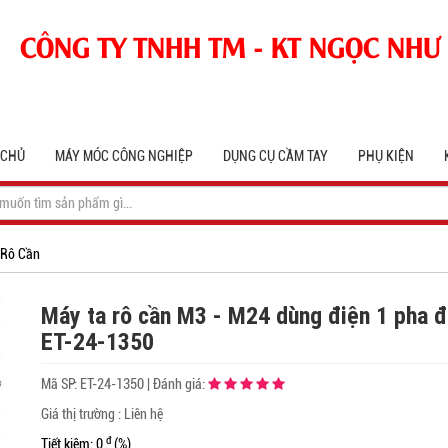
CÔNG TY TNHH TM - KT NGỌC NHƯ
 CHỦ
MÁY MÓC CÔNG NGHIỆP
DỤNG CỤ CẦM TAY
PHỤ KIỆN
 Rô Cần
Máy ta rô cần M3 - M24 dùng điện 1 pha đ
ET-24-1350
Mã SP:
ET-24-1350
|
Đánh giá:
Giá thị trường : Liên hệ
đ
Tiết kiệm: 0
(%)