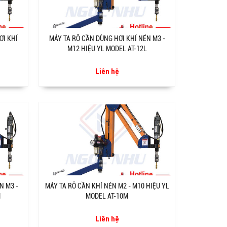
ƠI KHÍ
MÁY TA RÔ CẦN DÙNG HƠI KHÍ NÉN M3 -
M12 HIỆU YL MODEL AT-12L
Liên hệ
N M3 -
MÁY TA RÔ CẦN KHÍ NÉN M2 - M10 HIỆU YL
M
MODEL AT-10M
Liên hệ