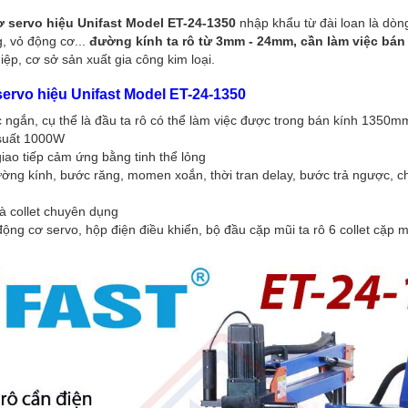
ơ servo hiệu Unifast Model ET-24-1350
nhập khẩu từ đài loan là dò
g, vỏ động cơ...
đường kính ta rô từ 3mm - 24mm, cần làm việc bá
ệp, cơ sở sản xuất gia công kim loại.
servo hiệu Unifast Model ET-24-1350
 ngắn, cụ thể là đầu ta rô có thể làm việc được trong bán kính 1350m
 suất 1000W
iao tiếp cảm ứng bằng tinh thể lỏng
ờng kính, bước răng, momen xoắn, thời tran delay, bước trả ngược, ch
à collet chuyên dụng
ng cơ servo, hộp điện điều khiển, bộ đầu cặp mũi ta rô 6 collet cặp m