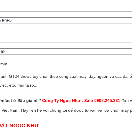
e 50Hz
 tử
5mm
nhanh GT24 thước tùy chọn theo công suất máy, dây nguồn và các đai ốc
c, eto, mũi ta rô....
nifast ở đâu giá rẻ
?
Công Ty Ngọc Như : Zalo 0908.245.331
đơn v
ại Việt Nam. Hãy liên hệ với chúng tôi để được tư vấn và lựa chọn máy
UẬT NGỌC NHƯ