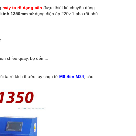
ng
máy ta rô dạng cần
được thiết kế chuyên dùng
n kính 1350mm
sử dụng điện áp 220v 1 pha rất phù
m
ọn chiều quay, bộ đếm...
ũi ta rô kích thước tùy chọn từ
M8 đến M24
, các