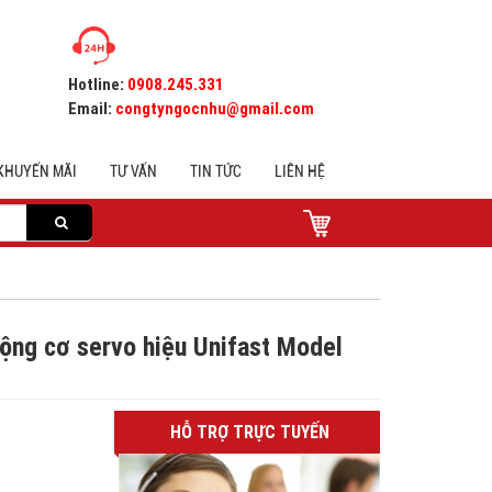
Hotline:
0908.245.331
Email:
congtyngocnhu@gmail.com
KHUYẾN MÃI
TƯ VẤN
TIN TỨC
LIÊN HỆ
ộng cơ servo hiệu Unifast Model
HỖ TRỢ TRỰC TUYẾN