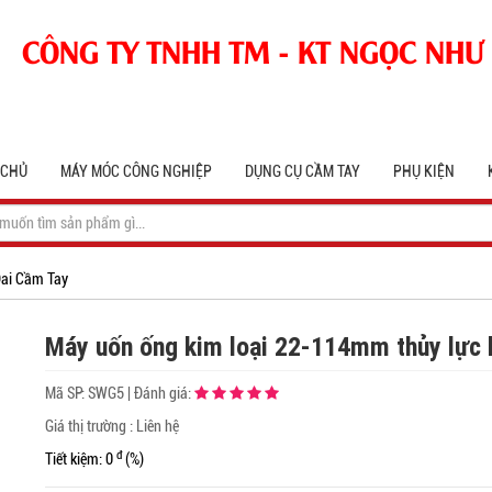
CÔNG TY TNHH TM - KT NGỌC NHƯ
 CHỦ
MÁY MÓC CÔNG NGHIỆP
DỤNG CỤ CẦM TAY
PHỤ KIỆN
ai Cầm Tay
Máy uốn ống kim loại 22-114mm thủy lực
Mã SP:
SWG5
|
Đánh giá:
Giá thị trường : Liên hệ
đ
Tiết kiệm: 0
(%)