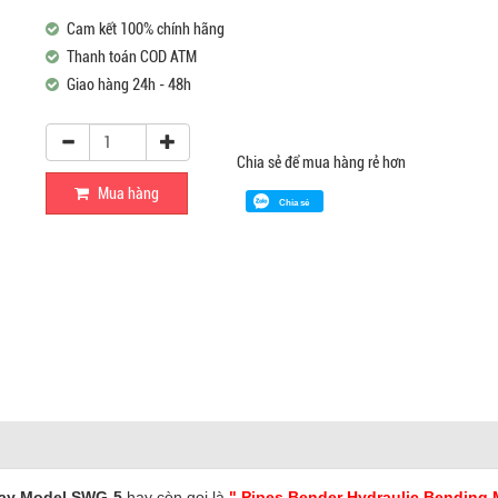
Cam kết 100% chính hãng
Thanh toán COD ATM
Giao hàng 24h - 48h
Chia sẻ để mua hàng rẻ hơn
Mua hàng
Chia sẻ
tay Model SWG-5
hay còn gọi là
" Pipes Bender Hydraulic Bending