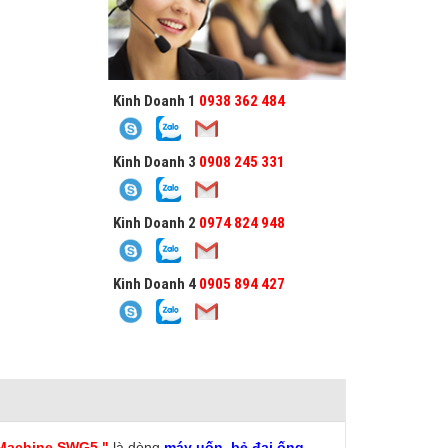
Kinh Doanh 1
0938 362 484
Kinh Doanh 3
0908 245 331
Kinh Doanh 2
0974 824 948
Kinh Doanh 4
0905 894 427
 Machine SWG5 "
là dòng
máy uốn, bẻ đai ống