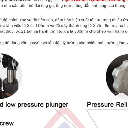
o nhu cầu uốn, bẻ đai ống ga, ống nước, ống dẫn khí, ống cầu thang.
ó độ chính xác và độ bền cao, đảm bảo hiệu suất tối ưu trong nhiều ứ
 vi làm việc từ 22 - 114mm và độ dày thành ống từ 2.75 - 6mm, phù hợ
uất thủy lực 21 tấn và hành trình tối đa là 380mm cho phép vận hành u
7kg dễ dàng vận chuyển và lắp đặt, lý tưởng cho nhiều môi trường làm 