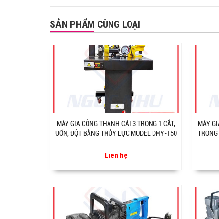
SẢN PHẨM CÙNG LOẠI
MÁY GIA CÔNG THANH CÁI 3 TRONG 1 CẮT,
MÁY GI
UỐN, ĐỘT BẰNG THỦY LỰC MODEL DHY-150
TRONG 
Liên hệ