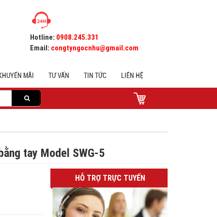
Hotline:
0908.245.331
Email:
congtyngocnhu@gmail.com
KHUYẾN MÃI
TƯ VẤN
TIN TỨC
LIÊN HỆ
 bằng tay Model SWG-5
HỖ TRỢ TRỰC TUYẾN