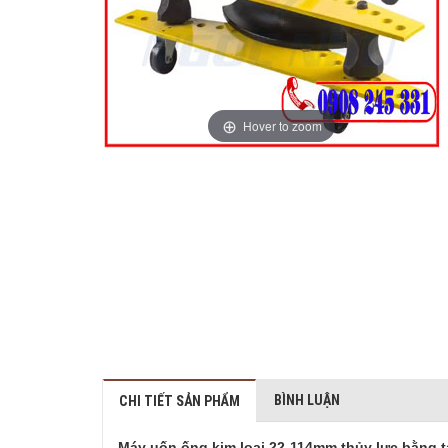
Hover to zoom
BÌNH LUẬN
CHI TIẾT SẢN PHẨM
Máy uốn ống kim loại 22-114mm thủy lực bằng 