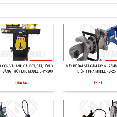
A CÔNG THANH CÁI ĐỘT, CẮT, UỐN 3
MÁY BẺ ĐAI SẮT CẦM TAY 4 - 25M
1 BẰNG THỦY LỰC MODEL DHY-200
ĐIỆN 1 PHA MODEL RB-25
Liên hệ
Liên hệ