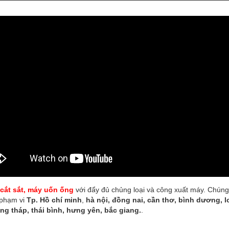
cắt sắt
,
máy uốn ống
với đẩy đủ chủng loại và công xuất máy. Chún
 phạm vi
Tp. Hồ chí minh
,
hà nội, đồng nai, cần thơ, bình dương, l
ng tháp, thái bình, hưng yên, bắc giang.
.