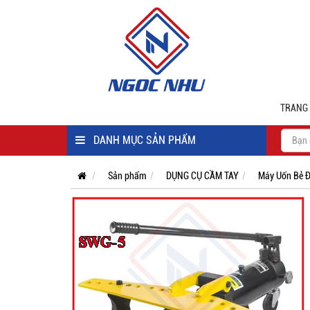
TRANG
DANH MỤC SẢN PHẨM
Sản phẩm
DỤNG CỤ CẦM TAY
Máy Uốn Bẻ Đ