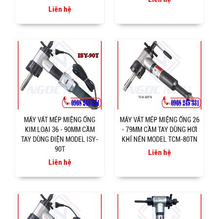
Liên hệ
MÁY VÁT MÉP MIỆNG ỐNG
MÁY VÁT MÉP MIỆNG ỐNG 26
KIM LOẠI 36 - 90MM CẦM
- 79MM CẦM TAY DÙNG HƠI
TAY DÙNG ĐIỆN MODEL ISY-
KHÍ NÉN MODEL TCM-80TN
90T
Liên hệ
Liên hệ