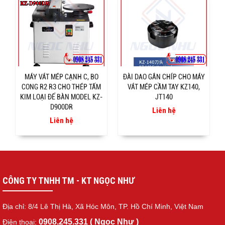
MÁY VÁT MÉP CẠNH C, BO
ĐÀI DAO GẮN CHÍP CHO MÁY
CONG R2 R3 CHO THÉP TẤM
VÁT MÉP CẦM TAY KZ140,
KIM LOẠI ĐỂ BÀN MODEL KZ-
JT140
D900DR
Liên hệ
Liên hệ
CÔNG TY TNHH TM - KT NGỌC NHƯ
Địa chỉ: 8/4 Lê Thị Hà, Xã Hóc Môn, TP. Hồ Chí Minh, Việt Nam
0908.245.331 ( Ngọc Như )
Điện thoại: