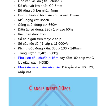
Góc vát : 45 độ ( tiêu chuẩn )
Độ sâu vát lớn nhất: C0-3mm
Bề rộng vát lớn nhất: 4mm
Đường kính lỗ tối thiểu có thể vát: 19mm
Kiểu động cơ: Bosch
Công suất động cơ: 660w
Điện áp sử dụng: 220v 1 phase 50hz
Kiểu bàn dao: tròn
Số chíp gắn trên máy: 2 chíp
Số cấp tốc độ ( 1 cấp ): 11,000v/p
Kích thước đóng kiện: 380 x 130 x 140mm
Trọng lượng: 2,4kg / 2,8kg
Phụ kiện tiêu chuẩn đi kèm:
tay cầm, 02 chíp vát C,
lục giác, sách HDSD
Phụ kiện mua thêm nếu cần:
Đài gắn dao R2, R3,
chíp vát