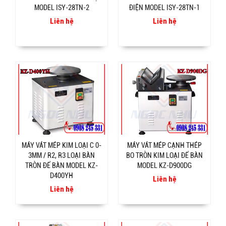
MODEL ISY-28TN-2
ĐIỆN MODEL ISY-28TN-1
Liên hệ
Liên hệ
MÁY VÁT MÉP KIM LOẠI C 0-
MÁY VÁT MÉP CẠNH THÉP
3MM / R2, R3 LOẠI BÀN
BO TRÒN KIM LOẠI ĐỂ BÀN
TRÒN ĐỂ BÀN MODEL KZ-
MODEL KZ-D900DG
D400YH
Liên hệ
Liên hệ