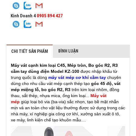
Kinh Doanh 4
0905 894 427
BÌNH LUẬN
CHI TIẾT SẢN PHẨM
Máy vát cạnh kim loại C45, Mép tròn, Bo góc R2, R3
cầm tay dùng điện Model KZ-100
được nhập khẩu từ
trung quốc là dòng
máy vát mép cơ khí cầm tay
chuyên
dùng cho nhu cầu vát mép cạnh thép tạo
góc 45 độ, vát
mép miệng lỗ, bo góc R2, R3
trên kim loại nhôm, đồng
thau, sắt thép, nhựa mica, ống kim loại...
Máy vát
mép
giúp loại bỏ via (ba-via) sắc nhọn, tạo bề mặt nhẵn
mịn và an toàn cho vật liệu thường được sử dụng trong các
nhà máy, xí nghiệp gia công cơ khí, xưởng sản xuất ô tô,
xe máy, linh kiện chế tạo khuôn mẫu....