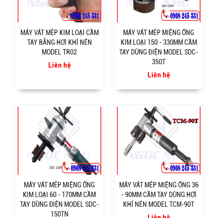
MÁY VÁT MÉP KIM LOẠI CẦM
MÁY VÁT MÉP MIỆNG ỐNG
TAY BẰNG HƠI KHÍ NÉN
KIM LOẠI 150 - 330MM CẦM
MODEL TR02
TAY DÙNG ĐIỆN MODEL SDC-
350T
Liên hệ
Liên hệ
MÁY VÁT MÉP MIỆNG ỐNG
MÁY VÁT MÉP MIỆNG ỐNG 36
KIM LOẠI 60 - 170MM CẦM
- 90MM CẦM TAY DÙNG HƠI
TAY DÙNG ĐIỆN MODEL SDC-
KHÍ NÉN MODEL TCM-90T
150TN
Liên hệ