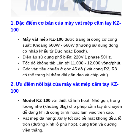
1. Đặc điểm cơ bản của máy vát mép cầm tay KZ-
100
Máy vát mép KZ-100
được trang bị động cơ công
suất: Khoảng 600W - 660W (thường sử dụng động
cơ nhập khẩu từ Đức hoặc Bosch).
Điện áp sử dụng phổ biến: 220V 1 phase 50Hz.
Tốc độ không tải: Lên tới 11.000 - 12.000 vòng/phút.
Góc vát: tiêu chuẩn ở góc 45 độ ( vát cong R2, R3
có thể trang bị thêm đài gắn dao và chíp vát )
2. Ưu điểm nổi bật của máy vát mép cầm tay KZ-
100
Model KZ-100
với thiết kế linh hoạt: Nhỏ gọn, trọng
lượng nhẹ (khoảng 3kg) cho phép cầm tay di chuyển
dễ dàng khi đi công trình hoặc làm việc trên cao.
Vát mép đa năng: Xử lý tốt các bề mặt không đều, lỗ
tròn (đường kính lỗ phù hợp), cung tròn và đường
viền thẳng.