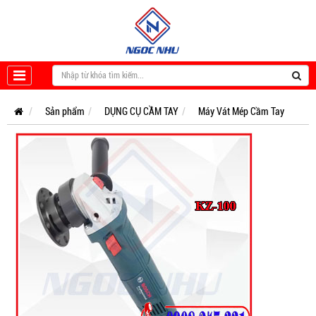
Sản phẩm
DỤNG CỤ CẦM TAY
Máy Vát Mép Cầm Tay