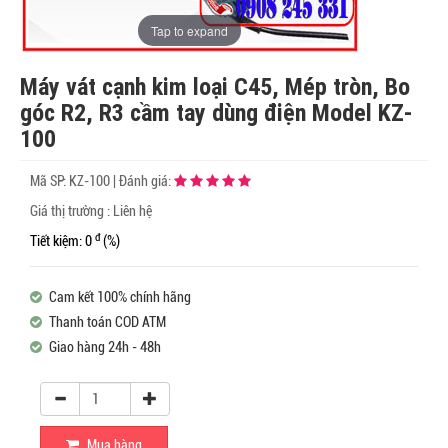
Tap to expand
Máy vát cạnh kim loại C45, Mép tròn, Bo
góc R2, R3 cầm tay dùng điện Model KZ-
100
Mã SP:
KZ-100
|
Đánh giá:
Giá thị trường : Liên hệ
đ
Tiết kiệm: 0
(%)
Cam kết 100% chính hãng
Thanh toán COD ATM
Giao hàng 24h - 48h
Mua hàng