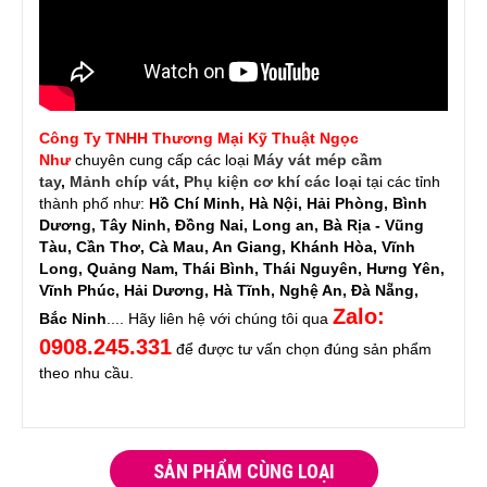
Công Ty TNHH Thương Mại Kỹ Thuật Ngọc
Như
chuyên cung cấp các loại
Máy vát mép cầm
tay
,
Mảnh chíp vát
,
Phụ kiện cơ khí các loại
tại các tỉnh
thành phố như:
Hồ Chí Minh, Hà Nội, Hải Phòng, Bình
Dương, Tây Ninh, Đồng Nai, Long an, Bà Rịa - Vũng
Tàu, Cần Thơ, Cà Mau, An Giang, Khánh Hòa, Vĩnh
Long, Quảng Nam, Thái Bình, Thái Nguyên, Hưng Yên,
Vĩnh Phúc, Hải Dương, Hà Tĩnh, Nghệ An, Đà Nẵng,
Zalo:
Bắc Ninh
.... Hãy liên hệ với chúng tôi qua
0908.245.331
để được tư vấn chọn đúng sản phẩm
theo nhu cầu.
SẢN PHẨM CÙNG LOẠI