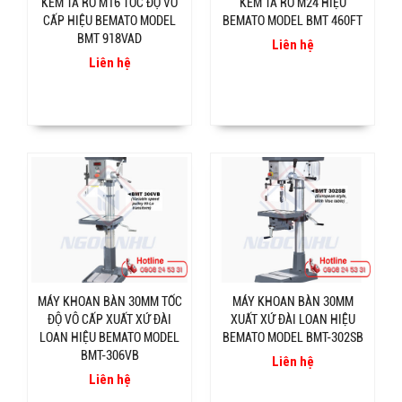
KÈM TA RÔ M16 TỐC ĐỘ VÔ
KÈM TA RÔ M24 HIỆU
CẤP HIỆU BEMATO MODEL
BEMATO MODEL BMT 460FT
BMT 918VAD
Liên hệ
Liên hệ
MÁY KHOAN BÀN 30MM TỐC
MÁY KHOAN BÀN 30MM
ĐỘ VÔ CẤP XUẤT XỨ ĐÀI
XUẤT XỨ ĐÀI LOAN HIỆU
LOAN HIỆU BEMATO MODEL
BEMATO MODEL BMT-302SB
BMT-306VB
Liên hệ
Liên hệ