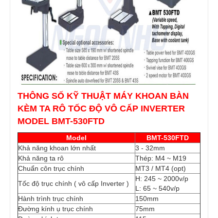
THÔNG SỐ KỸ THUẬT MÁY KHOAN BÀN
KÈM TA RÔ TỐC ĐỘ VÔ CẤP INVERTER
MODEL BMT-530FTD
Model
BMT-530FTD
Khả năng khoan lớn nhất
3 - 32mm
Khả năng ta rô
Thép: M4 ~ M19
Chuẩn côn trục chính
MT3 / MT4 (opt)
H: 245 ~ 2000v/p
Tốc độ trục chính ( vô cấp Inverter )
L: 65 ~ 540v/p
Hành trình trục chính
150mm
Đường kính ụ trục chính
75mm