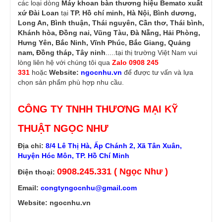
các loại dòng
Máy khoan bàn thương hiệu Bemato
xuất
xứ Đài Loan
tại
TP. Hồ chí minh, Hà Nội, Bình dương,
Long An, Bình thuận, Thái nguyên, Cần thơ, Thái bình,
Khánh hòa, Đồng nai, Vũng Tàu, Đà Nẵng, Hải Phòng,
Hưng Yên, Bắc Ninh, Vĩnh Phúc, Bắc Giang, Quảng
nam, Đồng tháp, Tây ninh
.....tại thị trường Việt Nam vui
lòng liên hệ với chúng tôi qua
Zalo 0908 245
331
hoặc
Website:
ngocnhu.vn
để được tư vấn và lựa
chọn sản phẩm phù hợp nhu cầu.
CÔNG TY TNHH THƯƠNG MẠI KỸ
THUẬT NGỌC NHƯ
Địa chỉ:
8/4 Lê Thị Hà, Ấp Chánh 2, Xã Tân Xuân,
Huyện Hóc Môn, TP. Hồ Chí Minh
0908.245.331 ( Ngọc Như )
Điện thoại:
Email:
congtyngocnhu@gmail.com
Website: ngocnhu.vn