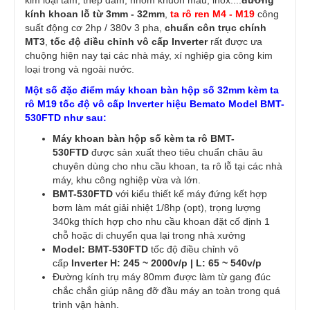
kim loại tấm, thép dầm, nhôm khuôn mẫu, inox....
đường
kính khoan lỗ từ 3mm - 32mm
,
ta rô ren M4 - M19
công
suất động cơ 2hp / 380v 3 pha,
chuẩn côn trục chính
MT3
,
tốc độ điều chỉnh vô cấp Inverter
rất được ưa
chuộng hiện nay tại các nhà máy, xí nghiệp gia công kim
loại trong và ngoài nước.
Một số đặc điểm máy khoan bàn hộp số 32mm kèm ta
rô M19 tốc độ vô cấp Inverter hiệu Bemato Model BMT-
530FTD như sau:
Máy khoan bàn hộp số kèm ta rô BMT-
530FTD
được sản xuất theo tiêu chuẩn châu âu
chuyên dùng cho nhu cầu khoan, ta rô lỗ tại các nhà
máy, khu công nghiệp vừa và lớn.
BMT-530FTD
với kiểu thiết kế máy đứng kết hợp
bơm làm mát giải nhiệt 1/8hp (opt), trọng lượng
340kg thích hợp cho nhu cầu khoan đặt cố định 1
chỗ hoặc di chuyển qua lại trong nhà xưởng
Model: BMT-530FTD
tốc độ điều chỉnh vô
cấp
Inverter
H: 245 ~ 2000v/p | L: 65 ~ 540v/p
Đường kính trụ máy 80mm được làm từ gang đúc
chắc chắn giúp nâng đỡ đầu máy an toàn trong quá
trình vận hành.