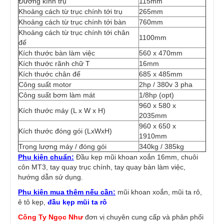
Đường kính trụ
115mm
Khoảng cách từ trục chính tới trụ
265mm
Khoảng cách từ trục chính tới bàn
760mm
Khoảng cách từ trục chính tới chân
1100mm
đế
Kích thước bàn làm việc
560 x 470mm
Kích thước rãnh chữ T
16mm
Kích thước chân đế
685 x 485mm
Công suất motor
2hp / 380v 3 pha
Công suất bơm làm mát
1/8hp (opt)
960 x 580 x
Kích thước máy (L x W x H)
2035mm
960 x 650 x
Kích thước đóng gói (LxWxH)
1910mm
Trọng lượng máy / đóng gói
340kg / 385kg
Phụ kiện chuẩn:
Đầu kẹp mũi khoan xoắn 16mm, chuôi
côn MT3, tay quay trục chính, tay quay bàn làm việc,
hướng dẫn sử dụng.
Phụ kiện mua thêm nếu cần:
mũi khoan xoắn, mũi ta rô,
ê tô kẹp,
đầu kẹp mũi ta rô
Công Ty Ngọc Như
đơn vị chuyên cung cấp và phân phối