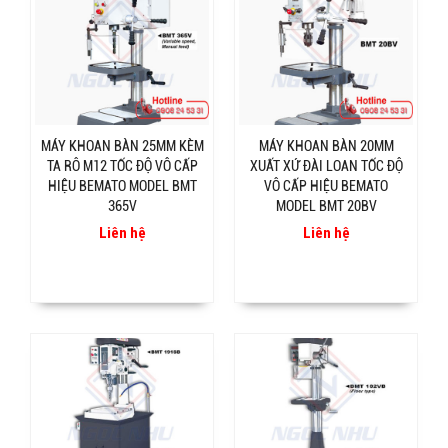
MÁY KHOAN BÀN 25MM KÈM
MÁY KHOAN BÀN 20MM
TA RÔ M12 TỐC ĐỘ VÔ CẤP
XUẤT XỨ ĐÀI LOAN TỐC ĐỘ
HIỆU BEMATO MODEL BMT
VÔ CẤP HIỆU BEMATO
365V
MODEL BMT 20BV
Liên hệ
Liên hệ