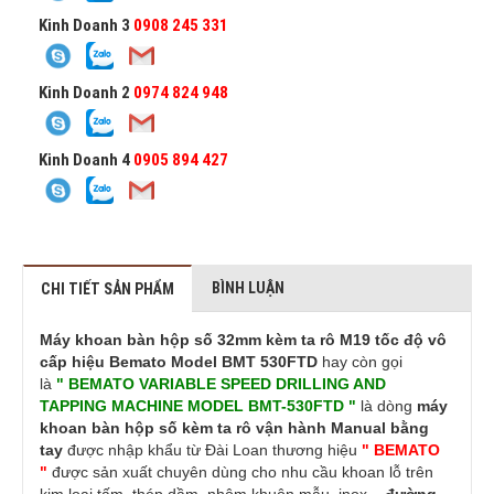
Kinh Doanh 3
0908 245 331
Kinh Doanh 2
0974 824 948
Kinh Doanh 4
0905 894 427
BÌNH LUẬN
CHI TIẾT SẢN PHẨM
Máy khoan bàn hộp số 32mm kèm ta rô M19 tốc độ vô
cấp hiệu Bemato Model BMT 530FTD
hay còn gọi
là
" BEMATO VARIABLE SPEED DRILLING AND
TAPPING MACHINE MODEL BMT-530FTD "
là dòng
máy
khoan
bàn hộp số
kèm ta rô
vận hành Manual bằng
tay
được nhập khẩu từ Đài Loan thương hiệu
" BEMATO
"
được sản xuất chuyên dùng cho nhu cầu khoan lỗ trên