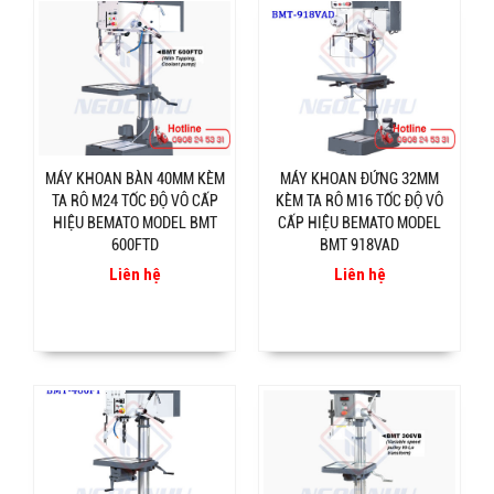
MÁY KHOAN BÀN 40MM KÈM
MÁY KHOAN ĐỨNG 32MM
TA RÔ M24 TỐC ĐỘ VÔ CẤP
KÈM TA RÔ M16 TỐC ĐỘ VÔ
HIỆU BEMATO MODEL BMT
CẤP HIỆU BEMATO MODEL
600FTD
BMT 918VAD
Liên hệ
Liên hệ