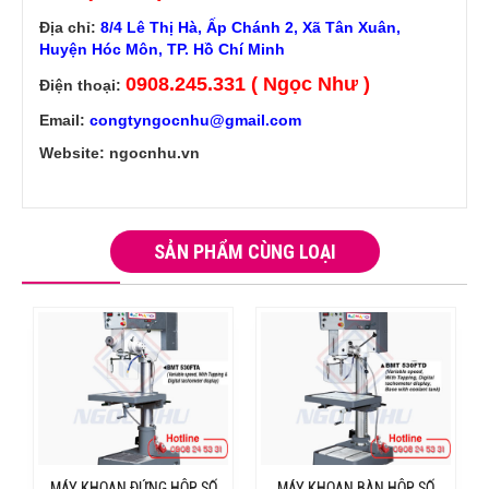
Địa chỉ:
8/4 Lê Thị Hà, Ấp Chánh 2, Xã Tân Xuân,
Huyện Hóc Môn, TP. Hồ Chí Minh
0908.245.331 ( Ngọc Như )
Điện thoại:
Email:
congtyngocnhu@gmail.com
Website: ngocnhu.vn
SẢN PHẨM CÙNG LOẠI
MÁY KHOAN ĐỨNG HỘP SỐ
MÁY KHOAN BÀN HỘP SỐ