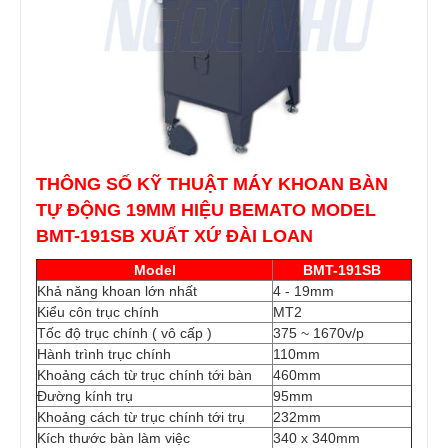
​THÔNG SỐ KỸ THUẬT MÁY KHOAN BÀN
TỰ ĐỘNG 19MM HIỆU BEMATO MODEL
BMT-191SB XUẤT XỨ ĐÀI LOAN
Model
BMT-191SB
Khả năng khoan lớn nhất
4 - 19mm
Kiểu côn trục chính
MT2
Tốc độ trục chính ( vô cấp )
375 ~ 1670v/p
Hành trình trục chính
110mm
Khoảng cách từ trục chính tới bàn
460mm
Đường kính trụ
95mm
Khoảng cách từ trục chính tới trụ
232mm
Kích thước bàn làm việc
340 x 340mm