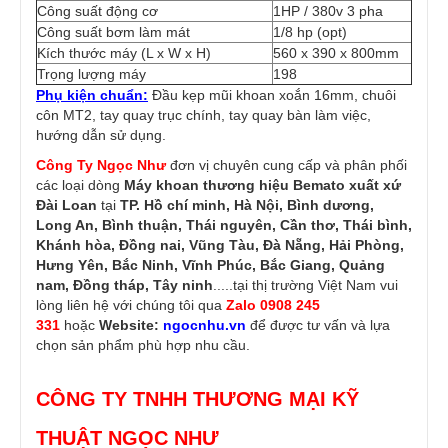
Công suất động cơ
1HP / 380v 3 pha
Công suất bơm làm mát
1/8 hp (opt)
Kích thước máy (L x W x H)
560 x 390 x 800mm
Trọng lượng máy
198
Phụ kiện chuẩn:
Đầu kẹp mũi khoan xoắn 16mm, chuôi
côn MT2, tay quay trục chính, tay quay bàn làm việc,
hướng dẫn sử dụng.
Công Ty Ngọc Như
đơn vị chuyên cung cấp và phân phối
các loại dòng
Máy khoan thương hiệu Bemato
xuất xứ
Đài Loan
tại
TP. Hồ chí minh, Hà Nội, Bình dương,
Long An, Bình thuận, Thái nguyên, Cần thơ, Thái bình,
Khánh hòa, Đồng nai, Vũng Tàu, Đà Nẵng, Hải Phòng,
Hưng Yên, Bắc Ninh, Vĩnh Phúc, Bắc Giang, Quảng
nam, Đồng tháp, Tây ninh
.....tại thị trường Việt Nam vui
lòng liên hệ với chúng tôi qua
Zalo 0908 245
331
hoặc
Website:
ngocnhu.vn
để được tư vấn và lựa
chọn sản phẩm phù hợp nhu cầu.
CÔNG TY TNHH THƯƠNG MẠI KỸ
THUẬT NGỌC NHƯ