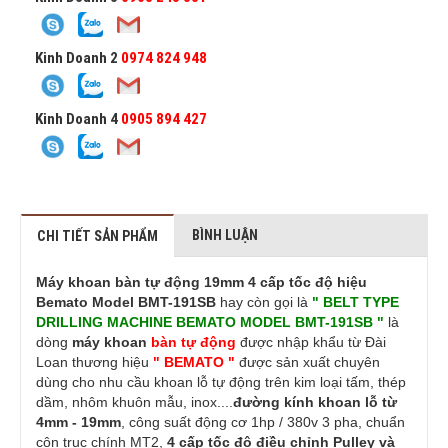
Kinh Doanh 2
0974 824 948
Kinh Doanh 4
0905 894 427
BÌNH LUẬN
CHI TIẾT SẢN PHẨM
Máy khoan bàn tự động 19mm 4 cấp tốc độ hiệu
Bemato Model BMT-191SB
hay còn gọi là
" BELT TYPE
DRILLING MACHINE BEMATO MODEL BMT-191SB "
là
dòng
máy khoan
bàn tự động
được nhập khẩu từ Đài
Loan thương hiệu
" BEMATO "
được sản xuất chuyên
dùng cho nhu cầu khoan lỗ tự động trên kim loại tấm, thép
dầm, nhôm khuôn mẫu, inox....
đường kính khoan lỗ từ
4mm - 19mm
, công suất động cơ 1hp / 380v 3 pha, chuẩn
côn trục chính MT2,
4 cấp tốc độ điều chỉnh Pulley và