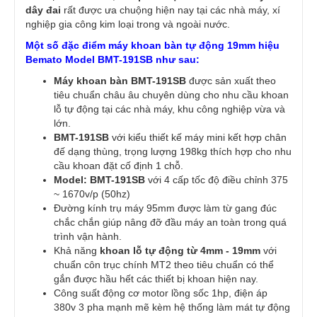
dây đai
rất được ưa chuộng hiện nay tại các nhà máy, xí
nghiệp gia công kim loại trong và ngoài nước.
Một số đặc điểm máy khoan bàn tự động 19mm hiệu
Bemato Model BMT-191SB như sau:
Máy khoan bàn BMT-191SB
được sản xuất theo
tiêu chuẩn châu âu chuyên dùng cho nhu cầu khoan
lỗ tự động tại các nhà máy, khu công nghiệp vừa và
lớn.
BMT-191SB
với kiểu thiết kế máy mini kết hợp chân
đế dạng thùng, trọng lượng 198kg thích hợp cho nhu
cầu khoan đặt cố định 1 chỗ.
Model: BMT-191SB
với 4 cấp tốc độ điều chỉnh 375
~ 1670v/p (50hz)
Đường kính trụ máy 95mm được làm từ gang đúc
chắc chắn giúp nâng đỡ đầu máy an toàn trong quá
trình vận hành.
Khả năng
khoan lỗ tự động từ 4mm - 19mm
với
chuẩn côn trục chính MT2 theo tiêu chuẩn có thể
gắn được hầu hết các thiết bị khoan hiện nay.
Công suất động cơ motor lồng sốc 1hp, điện áp
380v 3 pha mạnh mẽ kèm hệ thống làm mát tự động