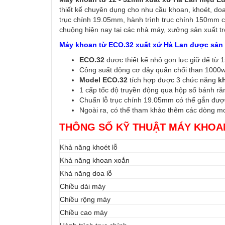
thiết kế chuyên dụng cho nhu cầu khoan, khoét, doa 
trục chính 19.05mm, hành trình trục chính 150mm 
chuộng hiện nay tại các nhà máy, xưởng sản xuất t
Máy khoan từ ECO.32 xuất xứ Hà Lan được sản x
ECO.32
được thiết kế nhỏ gọn lực giữ đế từ 
Công suất động cơ dây quấn chổi than 1000w
Model ECO.32
tích hợp được 3 chức năng
k
1 cấp tốc độ truyền động qua hộp số bánh ră
Chuẩn lỗ trục chính 19.05mm có thể gắn được
Ngoài ra, có thể tham khảo thêm các dòng m
THÔNG SỐ KỸ THUẬT MÁY KHOA
Khả năng khoét lỗ
Khả năng khoan xoắn
Khả năng doa lỗ
Chiều dài máy
Chiều rộng máy
Chiều cao máy