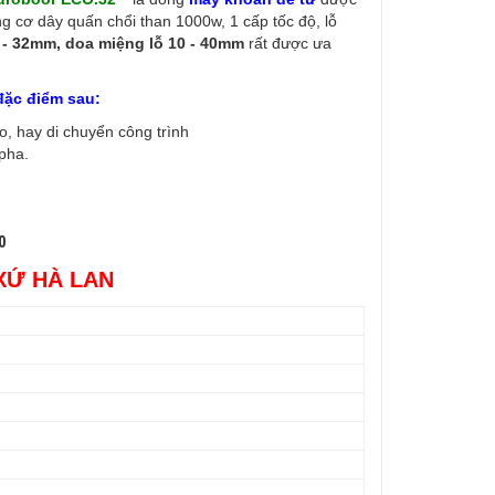
ng cơ dây quấn chổi than 1000w, 1 cấp tốc độ, lỗ
- 32mm, doa miệng lỗ 10 - 40mm
rất được ưa
đặc điểm sau:
o, hay di chuyển công trình
pha.
0
XỨ HÀ LAN