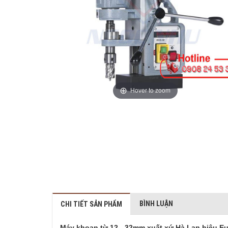
Hover to zoom
BÌNH LUẬN
CHI TIẾT SẢN PHẨM
Máy khoan từ 12 - 32mm xuất xứ Hà Lan hiệu E