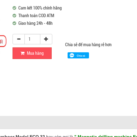
Cam kết 100% chính hãng
Thanh toán COD ATM
Giao hàng 24h - 48h
Chia sẻ để mua hàng rẻ hơn
Mua hàng
Chia sẻ
uroboor Model ECO.32
hay còn gọi là
" Magnetic drilling machine 