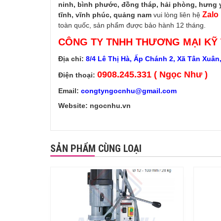
ninh, bình phước, đồng tháp, hải phòng, hưng y
Zalo
tĩnh, vĩnh phúc, quảng nam
vui lòng liên hệ
toàn quốc, sản phẩm được bảo hành 12 tháng.
CÔNG TY TNHH THƯƠNG MẠI KỸ
Địa chỉ:
8/4 Lê Thị Hà, Ấp Chánh 2, Xã Tân Xuân
0908.245.331 ( Ngọc Như )
Điện thoại:
Email:
congtyngocnhu@gmail.com
Website: ngocnhu.vn
SẢN PHẨM CÙNG LOẠI