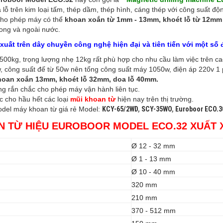
lỗ trên kim loại tấm, thép dầm, thép hình, cáng thép với công suất độ
cho phép máy có thể
khoan xoắn từ 1mm - 13mm, khoét lỗ từ 12mm 
rong và ngoài nước.
uất trên dây chuyền công nghệ hiện đại và tiên tiến với một số 
1500kg, trọng lượng nhẹ 12kg rất phù hợp cho nhu cầu làm việc trên ca
, công suất đế từ 50w nên tổng công suất máy 1050w, điện áp 220v 1 
hoan xoắn 13mm, khoét lỗ 32mm, doa lỗ 40mm.
ng rắn chắc cho phép máy vận hành liên tục.
 cho hầu hết các loại
mũi khoan từ
hiện nay trên thị trường.
KCY-65/2WD
,
SCY-35WO
,
Euroboor ECO.3
odel máy khoan từ giá rẻ Model:
N TỪ HIỆU EUROBOOR MODEL ECO.32 XUẤT 
Ø 12 - 32 mm
Ø 1 - 13 mm
Ø 10 - 40 mm
320 mm
210 mm
370 - 512 mm