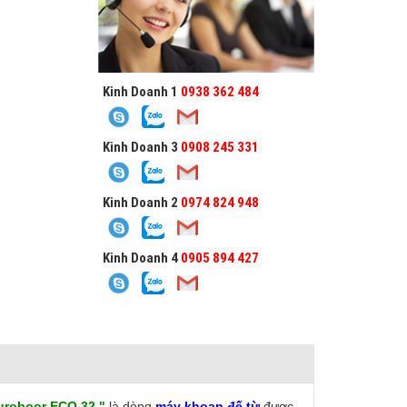
Kinh Doanh 1
0938 362 484
Kinh Doanh 3
0908 245 331
Kinh Doanh 2
0974 824 948
Kinh Doanh 4
0905 894 427
Euroboor ECO.32 "
là dòng
máy khoan đế từ
được