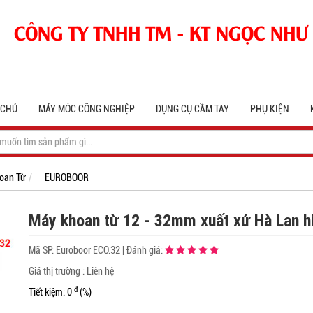
CÔNG TY TNHH TM - KT NGỌC NHƯ
 CHỦ
MÁY MÓC CÔNG NGHIỆP
DỤNG CỤ CẦM TAY
PHỤ KIỆN
oan Từ
EUROBOOR
Máy khoan từ 12 - 32mm xuất xứ Hà Lan h
Mã SP:
Euroboor ECO.32
|
Đánh giá:
Giá thị trường : Liên hệ
đ
Tiết kiệm: 0
(%)