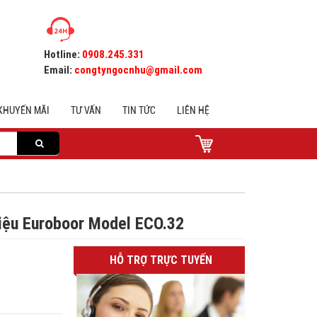
Hotline:
0908.245.331
Email:
congtyngocnhu@gmail.com
KHUYẾN MÃI
TƯ VẤN
TIN TỨC
LIÊN HỆ
iệu Euroboor Model ECO.32
HỖ TRỢ TRỰC TUYẾN