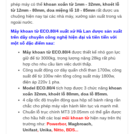
phép máy có thể
khoan xoắn từ 1mm - 32mm, khoét lỗ
từ 12mm - 80mm, doa miệng lỗ 10 - 85mm
rất được ưa
chuộng hiện nay tại các nhà máy, xưởng sản xuất trong và
ngoài nước.
Máy khoan từ ECO.80/4 xuất xứ Hà Lan được sản xuất
trên dây chuyền công nghệ hiện đại và tiên tiến với
một số đặc điểm sau:
Máy khoan từ ECO.80/4
được thiết kế nhỏ gọn lực
giữ đế từ 3000kg, trọng lượng nặng 28kg rất phù
hợp cho nhu cầu làm việc dưới thấp.
Công suất động cơ dây quấn chổi than 1700w, công
suất đế từ 100w nên tổng công suất máy 1800w,
điện áp 220v 1 pha.
Model ECO.80/4
tích hợp được 3 chức năng
khoan
xoắn 32mm, khoét lỗ 80mm, doa lỗ 85mm.
4 cấp tốc độ truyền động qua hộp số bánh răng rắn
chắc cho phép máy vận hành liên tục và mạnh mẽ.
Chuẩn lỗ trục chính MT3 19.05mm có thể gắn được
cho hầu hết các loại
mũi khoan từ
hiện nay trên thị
trường như:
Powerbor,
Magbroach,
Unifast
,
Unika
, Nitto, BDS...