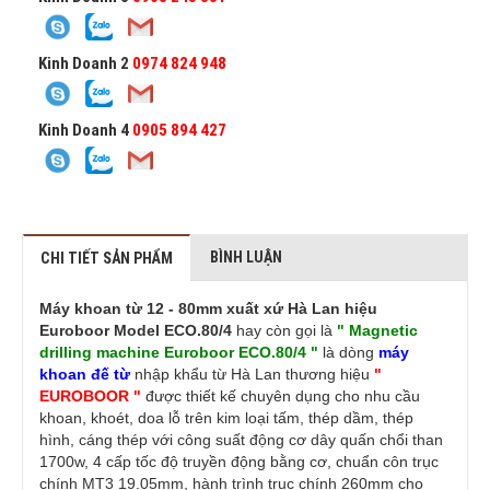
Kinh Doanh 2
0974 824 948
Kinh Doanh 4
0905 894 427
BÌNH LUẬN
CHI TIẾT SẢN PHẨM
Máy khoan từ 12 - 80mm xuất xứ Hà Lan hiệu
Euroboor Model ECO.80/4
hay còn gọi là
" Magnetic
drilling machine Euroboor ECO.80/4 "
là dòng
máy
khoan đế từ
nhập khẩu từ Hà Lan thương hiệu
"
EUROBOOR "
được thiết kế chuyên dụng cho nhu cầu
khoan, khoét, doa lỗ trên kim loại tấm, thép dầm, thép
hình, cáng thép với công suất động cơ dây quấn chổi than
1700w, 4 cấp tốc độ truyền động bằng cơ, chuẩn côn trục
chính MT3 19.05mm, hành trình trục chính 260mm cho