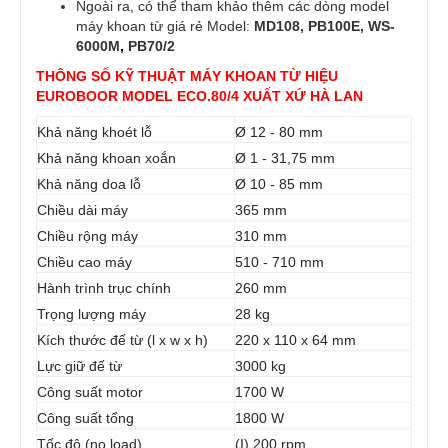
Ngoài ra, có thể tham khảo thêm các dòng model
máy khoan từ giá rẻ Model:
MD108
,
PB100E
,
WS-
6000M
,
PB70/2
​THÔNG SỐ KỸ THUẬT MÁY KHOAN TỪ HIỆU
EUROBOOR MODEL ECO.80/4 XUẤT XỨ HÀ LAN
Khả năng khoét lỗ
Ø 12 - 80 mm
Khả năng khoan xoắn
Ø 1 - 31,75 mm
Khả năng doa lỗ
Ø 10 - 85 mm
Chiều dài máy
365 mm
Chiều rộng máy
310 mm
Chiều cao máy
510 - 710 mm
Hành trình trục chính
260 mm
Trọng lượng máy
28 kg
Kích thước đế từ (l x w x h)
220 x 110 x 64 mm
Lực giữ đế từ
3000 kg
Công suất motor
1700 W
Công suất tổng
1800 W
Tốc độ (no load)
(I) 200 rpm