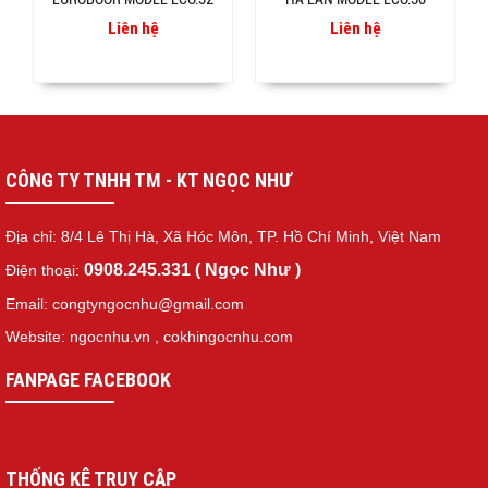
Liên hệ
Liên hệ
CÔNG TY TNHH TM - KT NGỌC NHƯ
Địa chỉ: 8/4 Lê Thị Hà, Xã Hóc Môn, TP. Hồ Chí Minh, Việt Nam
0908.245.331 ( Ngọc Như )
Điện thoại:
Email: congtyngocnhu@gmail.com
Website: ngocnhu.vn
,
cokhingocnhu.com
FANPAGE FACEBOOK
THỐNG KÊ TRUY CẬP