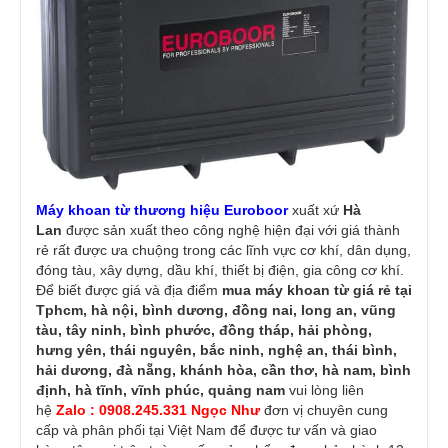
Máy khoan từ thương hiệu
Euroboor
xuất xứ
Hà
Lan
được sản xuất theo công nghệ hiện đại với giá thành
rẻ rất được ưa chuộng trong các lĩnh vực cơ khí, dân dụng,
đóng tàu, xây dựng, dầu khí, thiết bị điện, gia công cơ khí.
Để biết được giá và địa điểm
mua máy khoan từ giá rẻ
tại
Tphcm, hà nội, bình dương, đồng nai, long an, vũng
tàu, tây ninh, bình phước, đồng tháp, hải phòng,
hưng yên, thái nguyên, bắc ninh, nghệ an, thái bình,
hải dương, đà nẵng, khánh hòa, cần thơ, hà nam, bình
định, hà tĩnh, vĩnh phúc, quảng nam
vui lòng liên
hệ
Zalo : 0908.245.331 Ngọc Như
đơn vị chuyên cung
cấp và phân phối tại Việt Nam để được tư vấn và giao