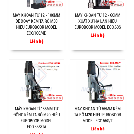
MÁY KHOAN TỪ 12 - 100MM
MÁY KHOAN TỪ 12 - 60MM
ĐẾ XOAY KÈM TA RÔ M30
XUẤT XỨ HÀ LAN HIỆU
HIỆU EUROBOOR MODEL
EUROBOOR MODEL ECO.60S
ECO.100/4D
Liên hệ
Liên hệ
MÁY KHOAN TỪ 55MM TỰ
MÁY KHOAN TỪ 55MM KÈM
ĐỘNG KÈM TA RÔ M20 HIỆU
TA RÔ M20 HIỆU EUROBOOR
EUROBOOR MODEL
MODEL ECO.55S/T
ECO.55S/TA
Liên hệ