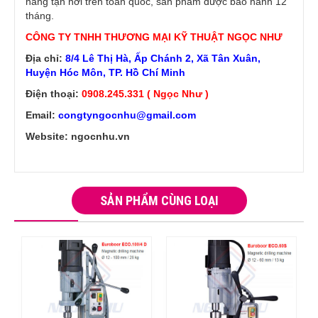
hàng tận nơi trên toàn quốc, sản phẩm được bảo hành 12
tháng.
CÔNG TY TNHH THƯƠNG MẠI KỸ THUẬT NGỌC NHƯ
Địa chỉ:
8/4 Lê Thị Hà, Ấp Chánh 2, Xã Tân Xuân,
Huyện Hóc Môn, TP. Hồ Chí Minh
Điện thoại:
0908.245.331 ( Ngọc Như )
Email:
congtyngocnhu@gmail.com
Website: ngocnhu.vn
SẢN PHẨM CÙNG LOẠI