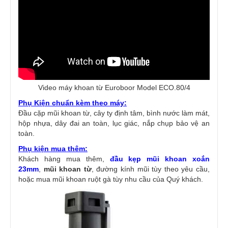
Video máy khoan từ Euroboor Model ECO.80/4
Phụ Kiện chuẩn kèm theo máy:
Đầu cặp mũi khoan từ, cây ty định tâm, bình nước làm mát,
hộp nhựa, dây đai an toàn, lục giác, nắp chụp bảo vệ an
toàn.
Phụ kiện mua thêm:
Khách hàng mua thêm,
đầu kẹp mũi khoan xoắn
23mm
,
mũi khoan từ
, đường kính mũi tùy theo yêu cầu,
hoặc mua mũi khoan ruột gà tùy nhu cầu của Quý khách.