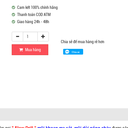
Cam kết 100% chính hãng
Thanh toán COD ATM
Giao hàng 24h - 48h
Chia sẻ để mua hàng rẻ hơn
Mua hàng
Chia sẻ
òn gọi
" Flow Drill "
mũi khoan ma sát, mũi dùi nóng chảy
được sản