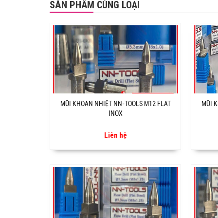
SẢN PHẨM CÙNG LOẠI
MŨI KHOAN NHIỆT NN-TOOLS M12 FLAT
MŨI K
INOX
Liên hệ