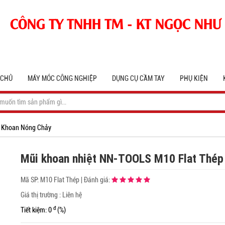
CÔNG TY TNHH TM - KT NGỌC NHƯ
 CHỦ
MÁY MÓC CÔNG NGHIỆP
DỤNG CỤ CẦM TAY
PHỤ KIỆN
 Khoan Nóng Chảy
Mũi khoan nhiệt NN-TOOLS M10 Flat Thép
Mã SP:
M10 Flat Thép
|
Đánh giá:
Giá thị trường : Liên hệ
đ
Tiết kiệm: 0
(%)