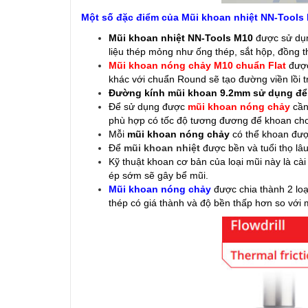
Một số đặc điểm của Mũi khoan nhiệt NN-Tools 
Mũi khoan nhiệt NN-Tools M10
được sử dụn
liệu thép mỏng như ống thép, sắt hộp, đồng th
Mũi khoan
nóng chảy M10 chuẩn Flat
được 
khác với chuẩn Round sẽ tạo đường viền lồi tr
Đường kính mũi khoan 9.2mm sử dụng để d
Để sử dụng được
mũi khoan nóng chảy
cần
phù hợp có tốc độ tương đương để khoan cho t
Mỗi
mũi khoan nóng chảy
có thể khoan được
Để
mũi khoan nhiệt
được bền và tuổi thọ lâ
Kỹ thuật khoan cơ bản của loại mũi này là cài
ép sớm sẽ gây bể mũi.
Mũi khoan nóng chảy
được chia thành 2 loại
thép có giá thành và độ bền thấp hơn so với m