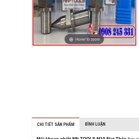
Hover to zoom
BÌNH LUẬN
CHI TIẾT SẢN PHẨM
Mũi khoan nhiệt NN-TOOLS M10 Flat Thép
hay c