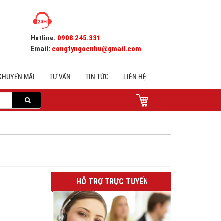
Hotline:
0908.245.331
Email:
congtyngocnhu@gmail.com
KHUYẾN MÃI
TƯ VẤN
TIN TỨC
LIÊN HỆ
HỖ TRỢ TRỰC TUYẾN