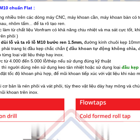
M10 chuẩn Flat :
g nhiều trên các dòng máy CNC, máy khoan cần, máy khoan bàn có tốc đ
au, nhôm tấm... để ta rô tạo ren.
làm từ chất liệu Vonfram có khả năng chịu nhiệt và ma sát cực tốt, khi
ên phôi )
ùi lỗ và ta rô lỗ M10 bước ren 1.5mm,
đường kính chuôi kẹp 10mm
 phải trang bị đầu kẹp chắc chắn
(
đầu khoan tự động không chìa, 
ừng loại vật liệu thép hay inox.
 từ 4.000 đến 5.000 lỗ/thép nếu sử dụng đúng kỹ thuật
u thì người dùng nên sử dụng keo tản nhiệt hoặc sử dụng loại
đầu kẹp 
 đặt tốc độ khoan phù hợp, để mũi khoan tiếp xúc với vật liệu khi nào m
 cơ bản là nén phôi và vát phôi, tùy theo vật liệu dày hay mỏng và chú
ũi khoan trên inox.​