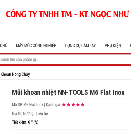
CÔNG TY TNHH TM - KT NGỌC NHƯ
 CHỦ
MÁY MÓC CÔNG NGHIỆP
DỤNG CỤ CẦM TAY
PHỤ KIỆN
 Khoan Nóng Chảy
Mũi khoan nhiệt NN-TOOLS M6 Flat Inox
Mã SP:
M6 Flat Inox
|
Đánh giá:
Giá thị trường : Liên hệ
đ
Tiết kiệm: 0
(%)