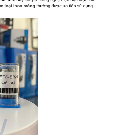
kim loại inox mỏng
thường được ưa tiên sử dụng
..
.