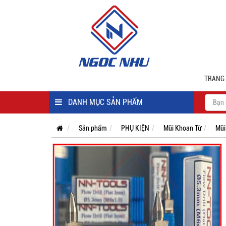
TRANG
DANH MỤC SẢN PHẨM
Sản phẩm
PHỤ KIỆN
Mũi Khoan Từ
Mũi