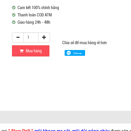
Cam kết 100% chính hãng
Thanh toán COD ATM
Giao hàng 24h - 48h
Chia sẻ để mua hàng rẻ hơn
Mua hàng
Chia sẻ
 gọi
" Flow Drill "
mũi khoan ma sát, mũi dùi nóng chảy
được sản x