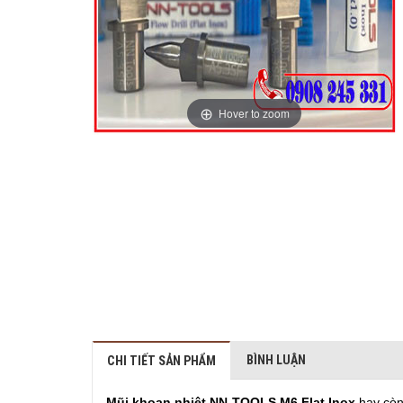
Hover to zoom
BÌNH LUẬN
CHI TIẾT SẢN PHẨM
Mũi khoan nhiệt NN-TOOLS M6 Flat Inox
hay còn