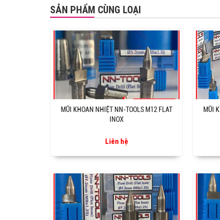
SẢN PHẨM CÙNG LOẠI
MŨI KHOAN NHIỆT NN-TOOLS M12 FLAT
MŨI K
INOX
Liên hệ