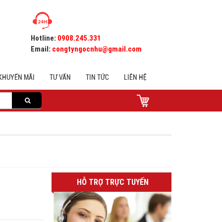
Hotline:
0908.245.331
Email:
congtyngocnhu@gmail.com
KHUYẾN MÃI
TƯ VẤN
TIN TỨC
LIÊN HỆ
HỖ TRỢ TRỰC TUYẾN