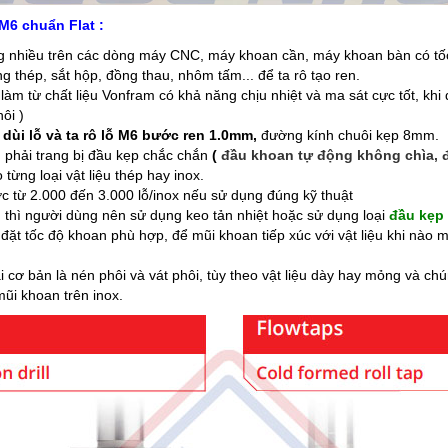
M6 chuẩn Flat :
nhiều trên các dòng máy CNC, máy khoan cần, máy khoan bàn có tốc độ
g thép, sắt hộp, đồng thau, nhôm tấm... để ta rô tạo ren.
àm từ chất liệu Vonfram có khả năng chịu nhiệt và ma sát cực tốt, khi 
ôi )
ùi lỗ và ta rô lỗ M6 bước ren 1.0mm,
đường kính chuôi kẹp 8mm.
 phải trang bị đầu kẹp chắc chắn
(
đầu khoan tự động không chìa, 
ừng loại vật liệu thép hay inox.
 từ 2.000 đến 3.000 lỗ/inox nếu sử dụng đúng kỹ thuật
u thì người dùng nên sử dụng keo tản nhiệt hoặc sử dụng loại
đầu kẹp 
 đặt tốc độ khoan phù hợp, để mũi khoan tiếp xúc với vật liệu khi nào m
 cơ bản là nén phôi và vát phôi, tùy theo vật liệu dày hay mỏng và chú
ũi khoan trên inox.​