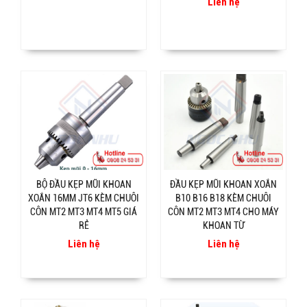
Liên hệ
BỘ ĐẦU KẸP MŨI KHOAN
ĐẦU KẸP MŨI KHOAN XOẮN
XOẮN 16MM JT6 KÈM CHUÔI
B10 B16 B18 KÈM CHUÔI
CÔN MT2 MT3 MT4 MT5 GIÁ
CÔN MT2 MT3 MT4 CHO MÁY
RẺ
KHOAN TỪ
Liên hệ
Liên hệ