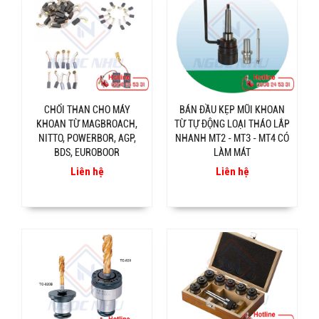
CHỔI THAN CHO MÁY
BÁN ĐẦU KẸP MŨI KHOAN
KHOAN TỪ MAGBROACH,
TỪ TỰ ĐỘNG LOẠI THÁO LẮP
NITTO, POWERBOR, AGP,
NHANH MT2 - MT3 - MT4 CÓ
BDS, EUROBOOR
LÀM MÁT
Liên hệ
Liên hệ