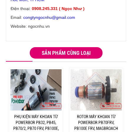
Điện thoại:
0908.245.331 ( Ngọc Như )
Email:
congtyngocnhu@gmail.com
Website: ngocnhu.vn
SẢN PHẨM CÙNG LOẠI
PHỤ KIỆN MÁY KHOAN TỪ
ROTOR MÁY KHOAN TỪ
POWERBOR PB32, PB45,
POWERBOR PB70FRV,
PB70/2, PB70 FRV, PB100E,
PB100E FRV, MAGBROACH