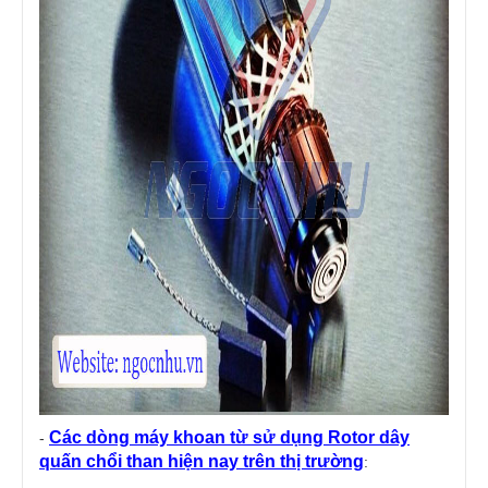
Các dòng máy khoan từ sử dụng Rotor dây
-
quấn chổi than hiện nay trên thị trường
: