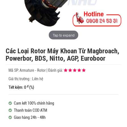
Tap to expand
Các Loại Rotor Máy Khoan Từ Magbroach,
Powerbor, BDS, Nitto, AGP, Euroboor
Mã SP:
Armature - Rotor
|
Đánh giá:
Giá thị trường : Liên hệ
đ
Tiết kiệm: 0
(%)
Cam kết 100% chính hãng
Thanh toán COD ATM
Giao hàng 24h - 48h