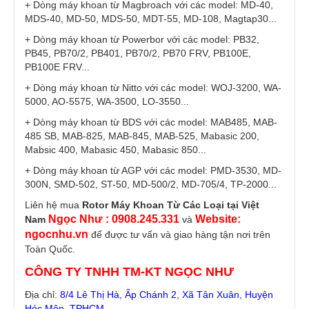
+ Dòng máy khoan từ Magbroach với các model: MD-40,
MDS-40, MD-50, MDS-50, MDT-55, MD-108, Magtap30...
+ Dòng máy khoan từ Powerbor với các model: PB32,
PB45, PB70/2, PB401, PB70/2, PB70 FRV, PB100E,
PB100E FRV...
+ Dòng máy khoan từ Nitto với các model: WOJ-3200, WA-
5000, AO-5575, WA-3500, LO-3550...
+ Dòng máy khoan từ BDS với các model: MAB485, MAB-
485 SB, MAB-825, MAB-845, MAB-525, Mabasic 200,
Mabsic 400, Mabasic 450, Mabasic 850...
+ Dòng máy khoan từ AGP với các model: PMD-3530, MD-
300N, SMD-502, ST-50, MD-500/2, MD-705/4, TP-2000...
Liên hệ mua
Rotor Máy Khoan Từ Các Loại tại Việt
Ngọc Như : 0908.245.331
Website:
Nam
và
ngocnhu.vn
để được tư vấn và giao hàng tận nơi trên
Toàn Quốc.
CÔNG TY TNHH TM-KT NGỌC NHƯ
Địa chỉ:
8/4 Lê Thị Hà, Ấp Chánh 2, Xã Tân Xuân, Huyện
Hóc Môn, TPHCM