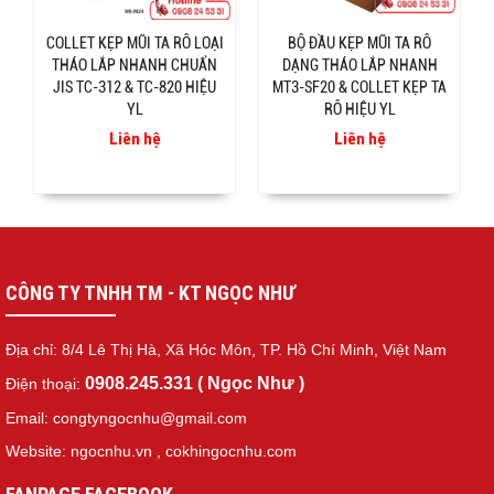
COLLET KẸP MŨI TA RÔ LOẠI
BỘ ĐẦU KẸP MŨI TA RÔ
THÁO LẮP NHANH CHUẨN
DẠNG THÁO LẮP NHANH
JIS TC-312 & TC-820 HIỆU
MT3-SF20 & COLLET KẸP TA
YL
RÔ HIỆU YL
Liên hệ
Liên hệ
CÔNG TY TNHH TM - KT NGỌC NHƯ
Địa chỉ: 8/4 Lê Thị Hà, Xã Hóc Môn, TP. Hồ Chí Minh, Việt Nam
0908.245.331 ( Ngọc Như )
Điện thoại:
Email: congtyngocnhu@gmail.com
Website: ngocnhu.vn
,
cokhingocnhu.com