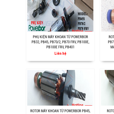
PHỤ KIỆN MÁY KHOAN TỪ POWERBOR
RO
PB32, PB45, PB70/2, PB70 FRV, PB100E,
PB7
PB100E FRV, PB401
MA
Liên hệ
ROTOR MÁY KHOAN TỪ POWERBOR PB45,
ROTO