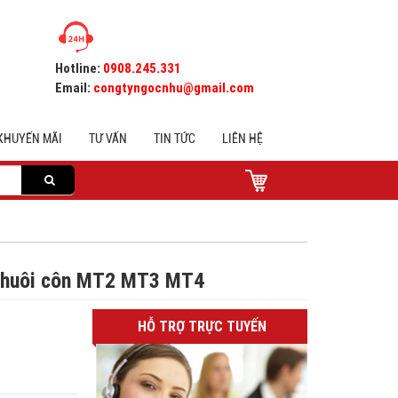
Hotline:
0908.245.331
Email:
congtyngocnhu@gmail.com
KHUYẾN MÃI
TƯ VẤN
TIN TỨC
LIÊN HỆ
n chuôi côn MT2 MT3 MT4
HỖ TRỢ TRỰC TUYẾN