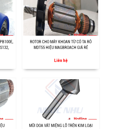
PB100E,
ROTOR CHO MÁY KHOAN TỪ CÓ TA RÔ
S132,
MDT55 HIỆU MAGBROACH GIÁ RẺ
Liên hệ
IỆU
MŨI DOA VÁT MIỆNG LỖ TRÊN KIM LOẠI