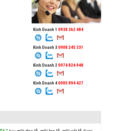
Kinh Doanh 1
0938 362 484
Kinh Doanh 3
0908 245 331
Kinh Doanh 2
0974 824 948
Kinh Doanh 4
0905 894 427
MT4 "
hay
mũi doa lỗ, mũi loe lỗ, mũi vát lỗ
được