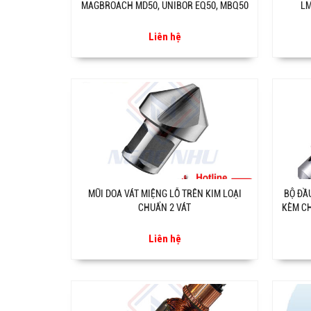
MAGBROACH MD50, UNIBOR EQ50, MBQ50
LM
Liên hệ
MŨI DOA VÁT MIỆNG LỖ TRÊN KIM LOẠI
BỘ ĐẦ
CHUẨN 2 VÁT
KÈM CH
Liên hệ