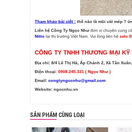
Tham khảo bài viết :
thế nào là mũi vát mép ? 
Liên hệ Công Ty Ngọc Như
đơn vị chuyên cung c
Nitto
tại thị trường Việt Nam. Vui lòng liên hệ
zalo 
CÔNG TY TNHH THƯƠNG MẠI KỸ
Địa chỉ: 8/4 Lê Thị Hà, Ấp Chánh 2, Xã Tân Xuâ
Điện thoại:
0908.245.331 ( Ngọc Như )
Email:
congtyngocnhu@gmail.com
Website: ngocnhu.vn
SẢN PHẨM CÙNG LOẠI