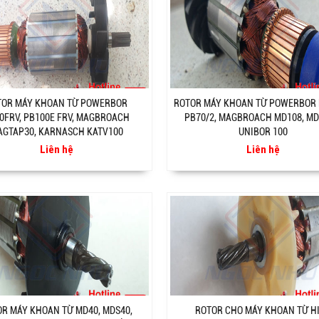
TOR MÁY KHOAN TỪ POWERBOR
ROTOR MÁY KHOAN TỪ POWERBOR 
0FRV, PB100E FRV, MAGBROACH
PB70/2, MAGBROACH MD108, MD
GTAP30, KARNASCH KATV100
UNIBOR 100
Liên hệ
Liên hệ
R MÁY KHOAN TỪ MD40, MDS40,
ROTOR CHO MÁY KHOAN TỪ H