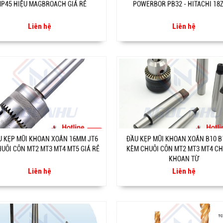
P45 HIỆU MAGBROACH GIÁ RẺ
POWERBOR PB32 - HITACHI 18
Liên hệ
Liên hệ
U KẸP MŨI KHOAN XOẮN 16MM JT6
ĐẦU KẸP MŨI KHOAN XOẮN B10 B
UÔI CÔN MT2 MT3 MT4 MT5 GIÁ RẺ
KÈM CHUÔI CÔN MT2 MT3 MT4 C
KHOAN TỪ
Liên hệ
Liên hệ