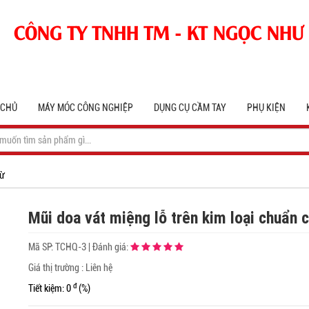
CÔNG TY TNHH TM - KT NGỌC NHƯ
 CHỦ
MÁY MÓC CÔNG NGHIỆP
DỤNG CỤ CẦM TAY
PHỤ KIỆN
ừ
Mũi doa vát miệng lỗ trên kim loại chuẩ
Mã SP:
TCHQ-3
|
Đánh giá:
Giá thị trường : Liên hệ
đ
Tiết kiệm: 0
(%)