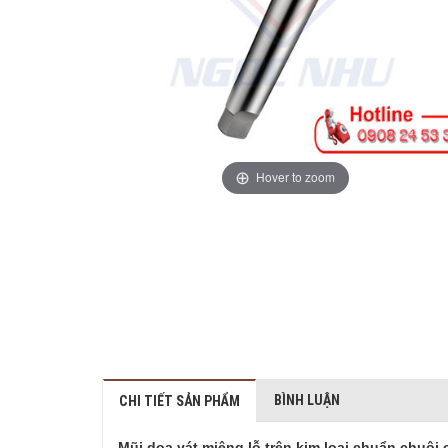
Hover to zoom
BÌNH LUẬN
CHI TIẾT SẢN PHẨM
Mũi doa vát miệng lỗ trên kim loại chuẩn chuô