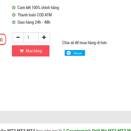
Cam kết 100% chính hãng
Thanh toán COD ATM
Giao hàng 24h - 48h
Chia sẻ để mua hàng rẻ hơn
Mua hàng
Chia sẻ
i côn MT2 MT3 MT4
hay còn gọi là
" Countersink Drill Bit MT2 MT3 