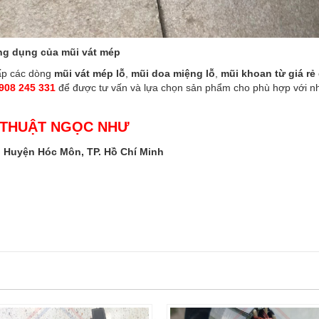
ứng dụng của mũi vát mép
ấp các dòng
mũi vát mép lỗ
,
mũi doa miệng lỗ
,
mũi khoan từ giá rẻ
0908 245 331
để được tư vấn và lựa chọn sản phẩm cho phù hợp với n
 THUẬT NGỌC NHƯ
n, Huyện Hóc Môn, TP. Hồ Chí Minh