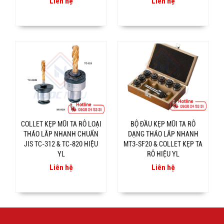
Liên hệ
Liên hệ
COLLET KẸP MŨI TA RÔ LOẠI
BỘ ĐẦU KẸP MŨI TA RÔ
THÁO LẮP NHANH CHUẨN
DẠNG THÁO LẮP NHANH
JIS TC-312 & TC-820 HIỆU
MT3-SF20 & COLLET KẸP TA
YL
RÔ HIỆU YL
Liên hệ
Liên hệ