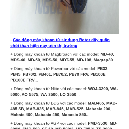
-
Các dòng máy khoan từ sử dụng Rotor dây quấn
chổi than hiện nay trên thị trường
:
+ Dòng máy khoan từ Magbroach với các model:
MD-40,
MDS-40, MD-50, MDS-50, MDT-55, MD-108, Magtap30
...
+ Dòng máy khoan từ Powerbor với các model:
PB32,
PB45, PB70/2, PB401, PB70/2, PB70 FRV, PB100E,
PB100E FRV
...
+ Dòng máy khoan từ Nitto với các model:
WOJ-3200, WA-
5000, AO-5575, WA-3500, LO-3550
...
+ Dòng máy khoan từ BDS với các model:
MAB485, MAB-
485 SB, MAB-825, MAB-845, MAB-525, Mabasic 200,
Mabsic 400, Mabasic 450, Mabasic 850...
+ Dòng máy khoan từ AGP với các model:
PMD-3530, MD-