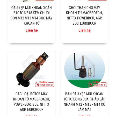
ĐẦU KẸP MŨI KHOAN XOẮN
CHỔI THAN CHO MÁY
B10 B16 B18 KÈM CHUÔI
KHOAN TỪ MAGBROACH,
CÔN MT2 MT3 MT4 CHO MÁY
NITTO, POWERBOR, AGP,
KHOAN TỪ
BDS, EUROBOOR
Liên hệ
Liên hệ
CÁC LOẠI ROTOR MÁY
BÁN ĐẦU KẸP MŨI KHOAN
KHOAN TỪ MAGBROACH,
TỪ TỰ ĐỘNG LOẠI THÁO LẮP
POWERBOR, BDS, NITTO,
NHANH MT2 - MT3 - MT4 CÓ
AGP, EUROBOOR
LÀM MÁT