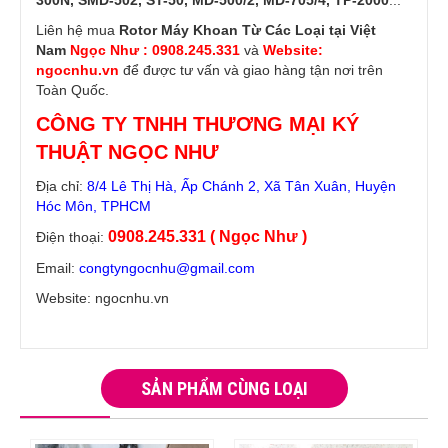
300N, SMD-502, ST-50, MD-500/2, MD-705/4, TP-2000
...
Liên hệ mua
Rotor Máy Khoan Từ Các Loại tại Việt
Nam
Ngọc Như : 0908.245.331
và
Website:
ngocnhu.vn
để được tư vấn và giao hàng tận nơi trên
Toàn Quốc.
CÔNG TY TNHH THƯƠNG MẠI KÝ
THUẬT NGỌC NHƯ
Địa chỉ:
8/4 Lê Thị Hà, Ấp Chánh 2, Xã Tân Xuân, Huyện
Hóc Môn, TPHCM
0908.245.331 ( Ngọc Như )
Điện thoại:
Email:
congtyngocnhu@gmail.com
Website: ngocnhu.vn
SẢN PHẨM CÙNG LOẠI