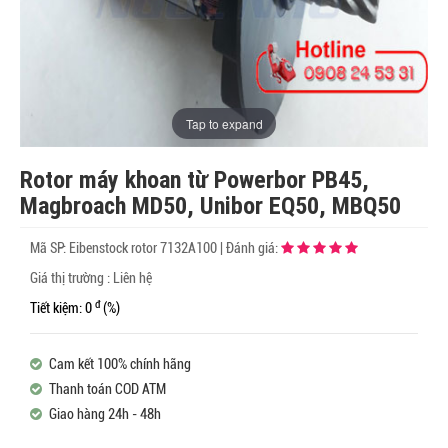
Tap to expand
Rotor máy khoan từ Powerbor PB45,
Magbroach MD50, Unibor EQ50, MBQ50
Mã SP:
Eibenstock rotor 7132A100
|
Đánh giá:
Giá thị trường : Liên hệ
đ
Tiết kiệm: 0
(%)
Cam kết 100% chính hãng
Thanh toán COD ATM
Giao hàng 24h - 48h