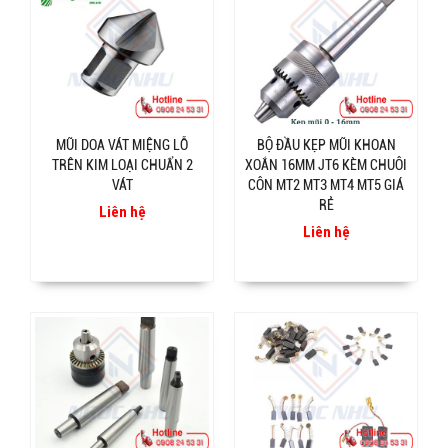
MŨI DOA VÁT MIỆNG LỖ
BỘ ĐẦU KẸP MŨI KHOAN
TRÊN KIM LOẠI CHUẨN 2
XOẮN 16MM JT6 KÈM CHUÔI
VÁT
CÔN MT2 MT3 MT4 MT5 GIÁ
RẺ
Liên hệ
Liên hệ