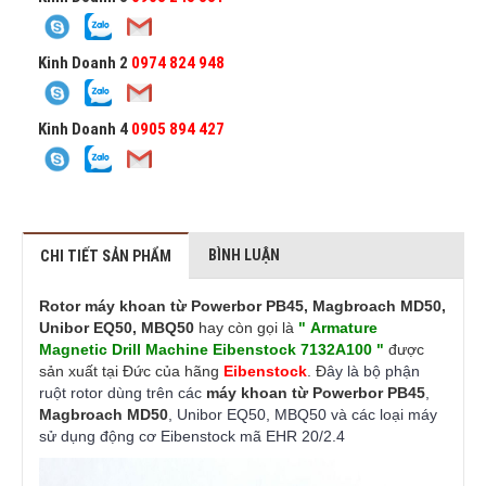
Kinh Doanh 2
0974 824 948
Kinh Doanh 4
0905 894 427
BÌNH LUẬN
CHI TIẾT SẢN PHẨM
Rotor máy khoan từ Powerbor PB45, Magbroach MD50,
Unibor EQ50, MBQ50
hay còn gọi là
" Armature
Magnetic Drill Machine Eibenstock 7132A100 "
được
sản xuất tại Đức của hãng
Eibenstock
. Đ
ây là bộ phận
ruột rotor dùng trên các
máy khoan từ Powerbor PB45
,
Magbroach MD50
, Unibor EQ50, MBQ50 và các loại máy
sử dụng động cơ Eibenstock mã EHR 20/2.4