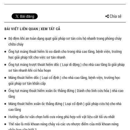
Chia sẻ
BÀI VIẾT LIÊN QUAN |
XEM TẤT CẢ
Bộ đệm khí an toàn dạng quạt giải pháp sơ tán cứu hộ nhanh trong phòng cháy
chữa cháy
Ống tụt máng thoát hiểm lò xo dành cho trong nhà cao tầng, bệnh viện, trường
học giải pháp tốt cho việc sơ tán nhanh
Ống tụt máng trượt thoát hiểm dốc ( Loại di động ) cho nhà cao tầng là giải pháp
sơ tán nhanh khi có hỏa hoạn
Máng thoát hiểm dốc ( Loại cố định ) cho nhà cao tầng, bệnh viện, trường học
giải pháp sơ tán khẩn cấp
Ống tụt máng thoát hiểm xoắn ốc thẳng đứng ( Dành cho lính cứu hỏa ) nhà cao
tầng
Máng thoát hiểm xoắn ốc thẳng đứng ( Loại cố định ) giải pháp cứu hộ cho nhà
cao tầng
Hướng dẫn tư vấn chọn lưỡi cưa vòng phù hợp với vật liệu cắt tối ưu nhất
Thế nào là mũi khoan nóng chảy và các ưu nhược điểm của mũi khoan nóng
chảy bạn cần biết ?