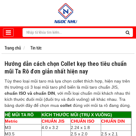
Trang chủ
Tin tức
Hướng dẫn cách chọn Collet kẹp theo tiêu chuẩn
mũi Ta Rô đơn giản nhất hiện nay
Tùy theo loại mũi taro mà lựa chọn collet thích hợp, hiện nay trên
thị trường có 3 loại mũi taro phổ biến là
mũi taro chuẩn JIS
,
chuẩn ISO và chuẩn DIN
, với mỗi loại chuẩn mũi khách nhau thì
kích thước đuôi mũi (đuôi trụ và đuôi vuông) sẽ khác nhau. Tra
bảng dưới đây để chọn mua
collet
đúng với mũi ta rô đang dùng.
HỆ MŨI TA RÔ
KÍCH THƯỚC MŨI (TRỤ X VUÔNG)
Metric
CHUẨN JIS
CHUẨN ISO
CHUẨN DIN
M3
4.0 x 3.2
2.24 x 1.8
M3.5
2.5 x 2.0
2.5 x 2.1