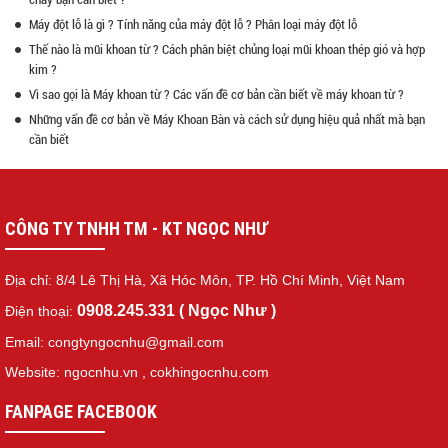
Máy đột lỗ là gì ? Tính năng của máy đột lỗ ? Phân loại máy đột lỗ
Thế nào là mũi khoan từ ? Cách phân biệt chủng loại mũi khoan thép gió và hợp
kim ?
Vì sao gọi là Máy khoan từ ? Các vấn đề cơ bản cần biết về máy khoan từ ?
Những vấn đề cơ bản về Máy Khoan Bàn và cách sử dụng hiệu quả nhất mà bạn
cần biết
CÔNG TY TNHH TM - KT NGỌC NHƯ
Địa chỉ: 8/4 Lê Thị Hà, Xã Hóc Môn, TP. Hồ Chí Minh, Việt Nam
0908.245.331 ( Ngọc Như )
Điện thoại:
Email: congtyngocnhu@gmail.com
Website: ngocnhu.vn
,
cokhingocnhu.com
FANPAGE FACEBOOK