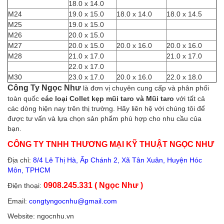
18.0 x 14.0
M24
19.0 x 15.0
18.0 x 14.0
18.0 x 14.5
M25
19.0 x 15.0
M26
20.0 x 15.0
M27
20.0 x 15.0
20.0 x 16.0
20.0 x 16.0
M28
21.0 x 17.0
21.0 x 17.0
22.0 x 17.0
M30
23.0 x 17.0
20.0 x 16.0
22.0 x 18.0
Công Ty Ngọc Như
là đơn vị chuyên cung cấp và phân phối
toàn quốc
các loại Collet kẹp mũi taro và Mũi taro
với tất cả
các dòng hiện nay trên thị trường. Hãy liên hệ với chúng tôi để
được tư vấn và lựa chọn sản phẩm phù hợp cho nhu cầu của
bạn.
CÔNG TY TNHH THƯƠNG MẠI KỸ THUẬT NGỌC NHƯ
Địa chỉ:
8/4 Lê Thị Hà, Ấp Chánh 2, Xã Tân Xuân, Huyện Hóc
Môn, TPHCM
0908.245.331 ( Ngọc Như )
Điện thoại:
Email:
congtyngocnhu@gmail.com
Website: ngocnhu.vn