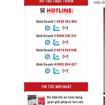
HỖ TRỢ TRỰC TUYẾN
một cô
Kinh Doanh 1
0938 362 484
Kinh Doanh 3
0908 245 331
Kinh Doanh 2
0974 824 948
Kinh Doanh 4
0905 894 427
TIN TỨC MỚI NHẤT
Bộ đệm khí an toàn dạng
quạt giải pháp sơ tán cứu