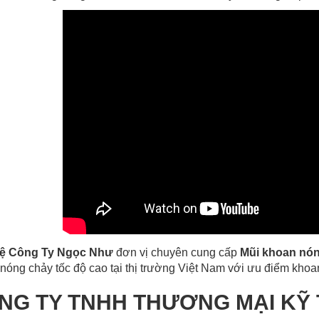
hệ Công Ty Ngọc Như
đơn vị chuyên cung cấp
Mũi khoan nó
nóng chảy tốc độ cao tại thị trường Việt Nam với ưu điểm khoa
NG TY TNHH THƯƠNG MẠI KỸ