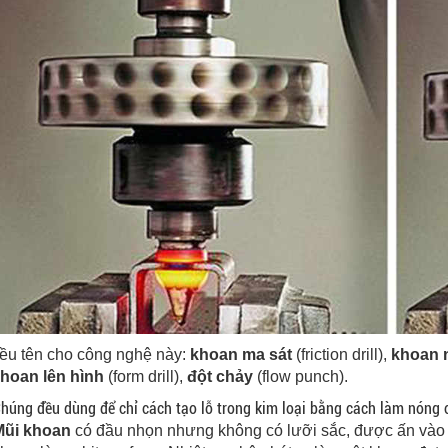
ều tên cho công nghệ này:
khoan ma sát
(friction drill),
khoan 
hoan lên hình
(form drill),
đột chảy
(flow punch).
húng đều dùng để chỉ cách tạo lỗ trong kim loại bằng cách làm nóng 
Mũi khoan
có đầu nhọn nhưng không có lưỡi sắc, được ấn vào vậ