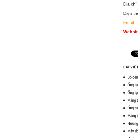
Địa chỉ
Điện th
Email:
Websit
BÀI VIẾ
Bộ đệm
Ống tụ
Ống tụ
Máng t
Ống tụ
Máng t
Hướng 
Máy độ