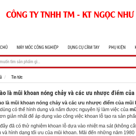
CÔNG TY TNHH TM - KT NGỌC NHƯ
 CHỦ
MÁY MÓC CÔNG NGHIỆP
DỤNG CỤ CẦM TAY
PHỤ KIỆN
ủ
Tin tức
ào là mũi khoan nóng chảy và các ưu nhược điểm của 
ào là mũi khoan nóng chảy và các ưu nhược điểm của mũi 
dùng có thể hình dung và nắm được nguyên lý làm việc của
mũ
ơn giản nhất để áp dụng vào công việc khoan lỗ tạo ra sản phẩm
đây đã có thử nghiệm khoan lỗ dựa vào nhiệt ma sát (không cắt
ệu và hình dạng tối ưu của mũi khoan. Mãi đến những năm 1980