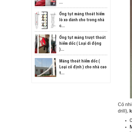
...
Ống tụt máng thoát hiểm
lò xo dành cho trong nhà
c...
Ống tụt máng trượt thoát
hiểm dốc ( Loại di động
)...
Máng thoát hiểm dốc (
Loại cố định ) cho nhà cao
t...
Có nhi
drill),
k
C