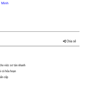
í Minh
Chia sẻ
cho việc sơ tán nhanh
hi có hỏa hoạn
hẩn cấp