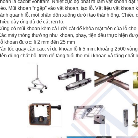
hoan là cacbit vonfram. Nhiệt cục bộ phát ra làm vật khoan đạt
ẻo. Mũi khoan “ngập” vào vật khoan, tạo lỗ. Vật liệu vật khoan 
ành quanh lỗ, một phần dồn xuống dưới tạo thành ống. Chiều d
hiều dày ống đủ để cắt ren lỗ.
ũng có mũi khoan kèm cả lưỡi cắt để khỏa mặt trên của lỗ cho
ác máy thông thường như khoan, phay, tiện đều thực hiện đượ
ỗ khoan được: fi 2 mm đến 25 mm
ận tốc quay cần cao: ví dụ khoan lỗ fi 5 mm: khoảng 2500 vòng /
ên dùng chất bôi trơn để tăng tuổi thọ mũi khoan và tăng chất 