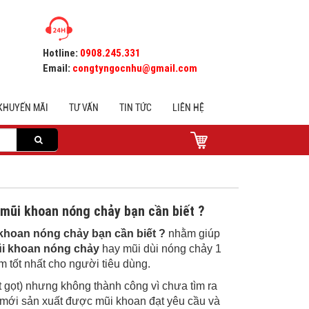
Hotline:
0908.245.331
Email:
congtyngocnhu@gmail.com
KHUYẾN MÃI
TƯ VẤN
TIN TỨC
LIÊN HỆ
mũi khoan nóng chảy bạn cần biết ?
khoan nóng chảy bạn cần biết ?
nhằm giúp
i khoan nóng chảy
hay mũi dùi nóng chảy 1
 tốt nhất cho người tiêu dùng.
 gọt) nhưng không thành công vì chưa tìm ra
 mới sản xuất được mũi khoan đạt yêu cầu và