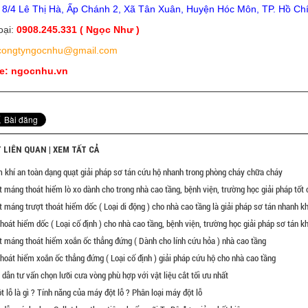
:
8/4 Lê Thị Hà, Ấp Chánh 2, Xã Tân Xuân, Huyện Hóc Môn, TP. Hồ Ch
oại:
0908.245.331 ( Ngọc Như )
 congtyngocnhu@gmail.com
e: ngocnhu.vn
T LIÊN QUAN |
XEM TẤT CẢ
 khí an toàn dạng quạt giải pháp sơ tán cứu hộ nhanh trong phòng cháy chữa cháy
t máng thoát hiểm lò xo dành cho trong nhà cao tầng, bệnh viện, trường học giải pháp tốt 
t máng trượt thoát hiểm dốc ( Loại di động ) cho nhà cao tầng là giải pháp sơ tán nhanh k
hoát hiểm dốc ( Loại cố định ) cho nhà cao tầng, bệnh viện, trường học giải pháp sơ tán k
t máng thoát hiểm xoắn ốc thẳng đứng ( Dành cho lính cứu hỏa ) nhà cao tầng
hoát hiểm xoắn ốc thẳng đứng ( Loại cố định ) giải pháp cứu hộ cho nhà cao tầng
dẫn tư vấn chọn lưỡi cưa vòng phù hợp với vật liệu cắt tối ưu nhất
t lỗ là gì ? Tính năng của máy đột lỗ ? Phân loại máy đột lỗ