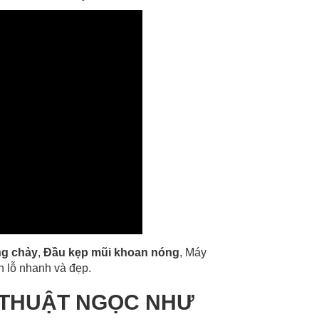
ng chảy
,
Đầu kẹp mũi khoan nóng
, Máy
n lỗ nhanh và đẹp.
 THUẬT NGỌC NHƯ