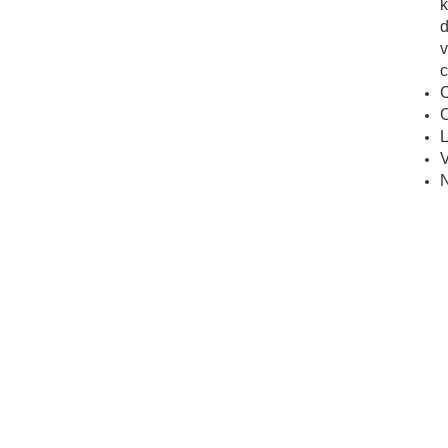
k
d
v
c
C
C
L
V
N