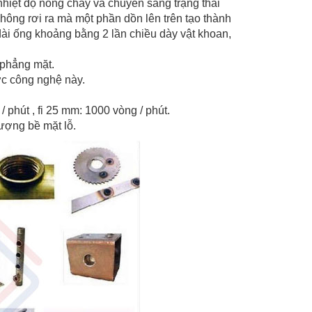
 nhiệt độ nóng chảy và chuyển sang trạng thái
không rơi ra mà một phần dồn lên trên tạo thành
ài ống khoảng bằng 2 lần chiều dày vật khoan,
 phẳng mặt.
c công nghệ này.
 phút , fi 25 mm: 1000 vòng / phút.
lượng bề mặt lỗ.