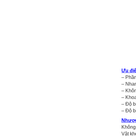
Ưu đi
– Phần
– Nha
– Khôn
– Khoa
– Độ b
– Độ b
Nhược
Không 
Vật kh