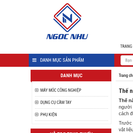
TRANG
DANH MỤC SẢN PHẨM
DANH MỤC
Trang ch
Thế n
MÁY MÓC CÔNG NGHIỆP
Thế n
DỤNG CỤ CẦM TAY
người 
cách đ
PHỤ KIỆN
Trước 
vật li