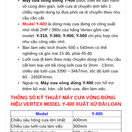
Máy cưa vòng đứng Y-400
được thiết kế vận hành
vô cùng đơn giản, lưỡi cưa di chuyển tịnh tiến 1
chiều người dùng tự đưa phôi và di chuyển theo nhu
cầu cần cắt.
Model Y-400
là dòng máy cưa đứng có công suất
nhỏ nhất 2HP / 380v của hãng Vertex gồm các
model:
Y-310, Y-360, Y-400, Y-500
chỉ phù hợp cho
nhu cầu công việc nhỏ.
Bàn làm việc kích thước 500 x 540mm có thể
nghiêng cả góc trái 15 độ, phải 45 độ
Lưỡi cưa đi kèm theo máy chuyên dùng cho nhu cầu
cắt kim loại với bề rộng lưỡi cưa từ 3mm - 13mm,
chiều dài lưỡi cưa 3390 ~ 3467mm, tốc độ lưỡi cưa
60 - 1650Ft/min.
Ngoài ra,
Máy cưa vòng đứng Y-400
còn hỗ trợ
thêm bộ mài, hàn, cắt lưỡi cưa, đèn làm việc...
THÔNG SỐ KỸ THUẬT MÁY CƯA VÒNG ĐỨNG
HIỆU VERTEX MODEL Y-400 XUẤT XỨ ĐÀI LOAN
Model
Y-400
Chiều sâu hộng cưa lớn nhất
400mm
Chiều cao lưỡi cưa làm việc
300mm