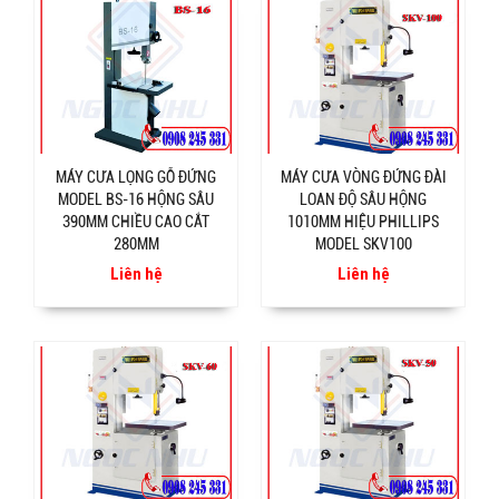
MÁY CƯA LỌNG GỖ ĐỨNG
MÁY CƯA VÒNG ĐỨNG ĐÀI
MODEL BS-16 HỘNG SÂU
LOAN ĐỘ SÂU HỘNG
390MM CHIỀU CAO CẮT
1010MM HIỆU PHILLIPS
280MM
MODEL SKV100
Liên hệ
Liên hệ