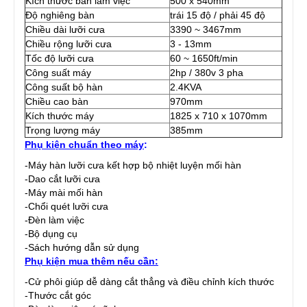
Kích thước bàn làm việc
500 x 540mm
Độ nghiêng bàn
trái 15 độ / phải 45 độ
Chiều dài lưỡi cưa
3390 ~ 3467mm
Chiều rộng lưỡi cưa
3 - 13mm
Tốc độ lưỡi cưa
60 ~ 1650ft/min
Công suất máy
2hp / 380v 3 pha
Công suất bộ hàn
2.4KVA
Chiều cao bàn
970mm
Kích thước máy
1825 x 710 x 1070mm
Trọng lượng máy
385mm
Phụ kiện chuẩn theo máy
:
-Máy hàn lưỡi cưa kết hợp bộ nhiệt luyện mối hàn
-Dao cắt lưỡi cưa
-Máy mài mối hàn
-Chổi quét lưỡi cưa
-Đèn làm việc
-Bộ dụng cụ
-Sách hướng dẫn sử dụng
Phụ kiện mua thêm nếu cần:
-Cử phôi giúp dễ dàng cắt thẳng và điều chỉnh kích thước
-Thước cắt góc