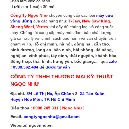
-Bàn làm việc có rãnh
-Lưỡi cưa 1 cuộn 30 mét
Công Ty Ngọc Như
chuyên cung cấp các loại
máy cưa
vòng đứng
của các hãng như:
T-Jaw, New Saw King,
Sheng Woei, Vertex
với đẩy đủ chủng loại và công xuất
máy. Chúng tôi cung cấp máy móc đảm bảo chất lượng,
giá cả hợp lý với chính sách bảo hành và vận chuyển trên
phạm vi
Tp. Hồ chí minh
,
hà nội, đồng nai, cần thơ,
bình dương, long an, bắc ninh, hải phòng, đà nẵng,
nghệ an, vĩnh phúc, tây ninh, thái nguyên, khánh hòa,
đồng tháp, thái bình, hưng yên, bắc giang.
.... qua
zalo
: 0938.362.484 để được tư vấn
CÔNG TY TNHH THƯƠNG MẠI KỸ THUẬT
NGỌC NHƯ
Địa chỉ:
8/4 Lê Thị Hà, Ấp Chánh 2, Xã Tân Xuân,
Huyện Hóc Môn, TP. Hồ Chí Minh
Điện thoại:
0908.245.331 ( Ngọc Như )
Email:
congtyngocnhu@gmail.com
Website: ngocnhu.vn