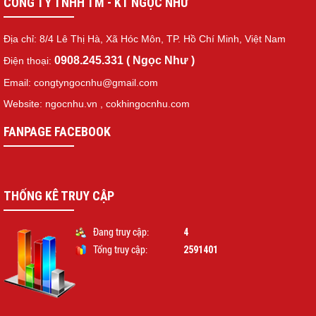
CÔNG TY TNHH TM - KT NGỌC NHƯ
Địa chỉ: 8/4 Lê Thị Hà, Xã Hóc Môn, TP. Hồ Chí Minh, Việt Nam
0908.245.331 ( Ngọc Như )
Điện thoại:
Email: congtyngocnhu@gmail.com
Website: ngocnhu.vn
,
cokhingocnhu.com
FANPAGE FACEBOOK
THỐNG KÊ TRUY CẬP
4
Đang truy cập:
2591401
Tổng truy cập: