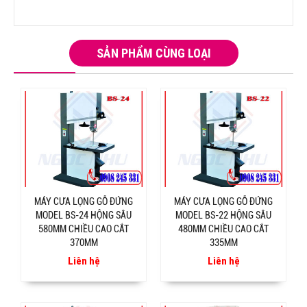
SẢN PHẨM CÙNG LOẠI
MÁY CƯA LỌNG GỖ ĐỨNG
MÁY CƯA LỌNG GỖ ĐỨNG
MODEL BS-24 HỘNG SÂU
MODEL BS-22 HỘNG SÂU
580MM CHIỀU CAO CẮT
480MM CHIỀU CAO CẮT
370MM
335MM
Liên hệ
Liên hệ