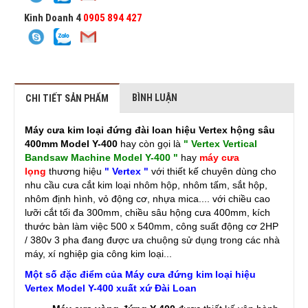
Kinh Doanh 4
0905 894 427
BÌNH LUẬN
CHI TIẾT SẢN PHẨM
Máy cưa kim loại đứng đài loan hiệu Vertex hộng sâu
400mm Model Y-400
hay còn gọi là
" Vertex Vertical
Bandsaw Machine Model Y-400 "
hay
máy cưa
lọng
thương hiệu
" Vertex "
với thiết kế chuyên dùng cho
nhu cầu cưa cắt kim loại nhôm hộp, nhôm tấm, sắt hộp,
nhôm định hình, vỏ động cơ, nhựa mica.... với chiều cao
lưỡi cắt tối đa 300mm, chiều sâu hộng cưa 400mm, kích
thước bàn làm việc 500 x 540mm, công suất động cơ 2HP
/ 380v 3 pha đang được ưa chuộng sử dụng trong các nhà
máy, xí nghiệp gia công kim loại...
Một số đặc điểm của Máy cưa đứng kim loại hiệu
Vertex Model Y-400 xuất xứ Đài Loan