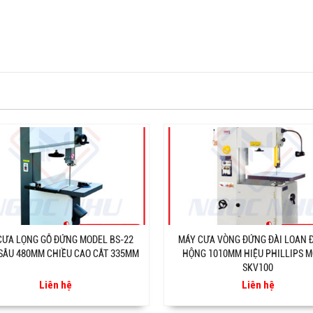
CƯA LỌNG GỖ ĐỨNG MODEL BS-22
MÁY CƯA VÒNG ĐỨNG ĐÀI LOAN 
SÂU 480MM CHIỀU CAO CẮT 335MM
HỘNG 1010MM HIỆU PHILLIPS 
SKV100
Liên hệ
Liên hệ