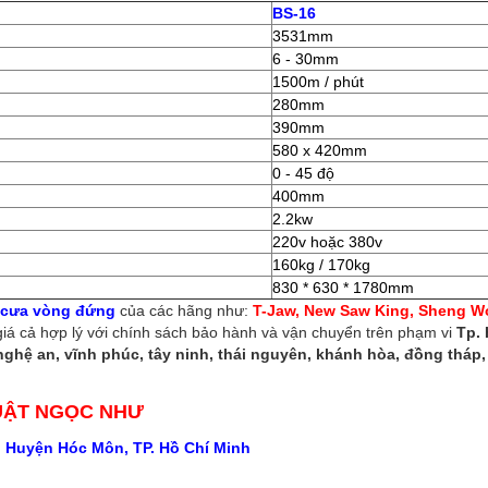
BS-16
3531mm
6 - 30mm
1500m / phút
280mm
390mm
580 x 420mm
0 - 45 độ
400mm
2.2kw
220v hoặc 380v
160kg / 170kg
830 * 630 * 1780mm
 cưa vòng đứng
của các hãng như:
T-Jaw, New Saw King, Sheng Wo
iá cả hợp lý với chính sách bảo hành và vận chuyển trên phạm vi
Tp. 
ghệ an, vĩnh phúc, tây ninh, thái nguyên, khánh hòa, đồng tháp, 
UẬT NGỌC NHƯ
, Huyện Hóc Môn, TP. Hồ Chí Minh