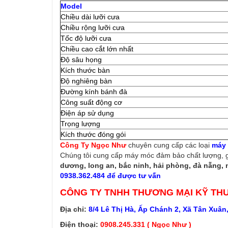
Model
Chiều dài lưỡi cưa
Chiều rộng lưỡi cưa
Tốc độ lưỡi cưa
Chiều cao cắt lớn nhất
Độ sâu họng
Kích thước bàn
Độ nghiêng bàn
Đường kính bánh đà
Công suất động cơ
Điện áp sử dụng
Trọng lượng
Kích thước đóng gói
Công Ty Ngọc Như
chuyên cung cấp các loại
máy
Chúng tôi cung cấp máy móc đảm bảo chất lượng, g
dương, long an, bắc ninh, hải phòng, đà nẵng, n
0938.362.484 để được tư vấn
CÔNG TY TNHH THƯƠNG MẠI KỸ TH
Địa chỉ:
8/4 Lê Thị Hà, Ấp Chánh 2, Xã Tân Xuân
Điện thoại:
0908.245.331 ( Ngọc Như )