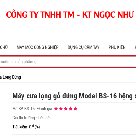
CÔNG TY TNHH TM - KT NGỌC NHƯ
 CHỦ
MÁY MÓC CÔNG NGHIỆP
DỤNG CỤ CẦM TAY
PHỤ KIỆN
a Lọng Đứng
Máy cưa lọng gỗ đứng Model BS-16 hộng
Mã SP:
BS-16
|
Đánh giá:
Giá thị trường : Liên hệ
đ
Tiết kiệm: 0
(%)