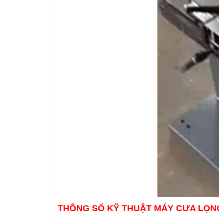
THÔNG SỐ KỸ THUẬT MÁY CƯA LỌN