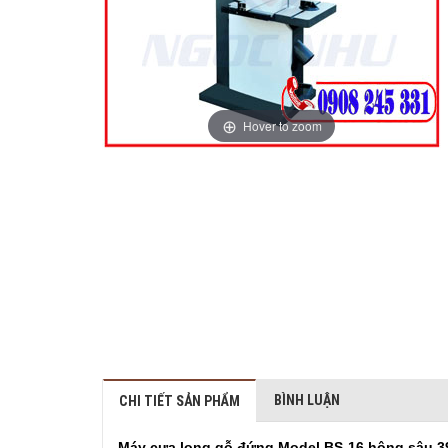
Hover to zoom
BÌNH LUẬN
CHI TIẾT SẢN PHẨM
Máy cưa lọng gỗ đứng Model BS-16 hộng sâu 