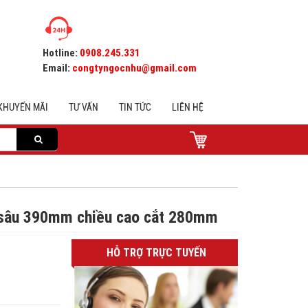
Hotline:
0908.245.331
Email:
congtyngocnhu@gmail.com
KHUYẾN MÃI
TƯ VẤN
TIN TỨC
LIÊN HỆ
 sâu 390mm chiều cao cắt 280mm
HỖ TRỢ TRỰC TUYẾN