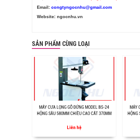
Email:
congtyngocnhu@gmail.com
Website: ngocnhu.vn
SẢN PHẨM CÙNG LOẠI
MÁY CƯA LỌNG GỖ ĐỨNG MODEL BS-24
MÁY 
HỘNG SÂU 580MM CHIỀU CAO CẮT 370MM
HỘNG 
Liên hệ