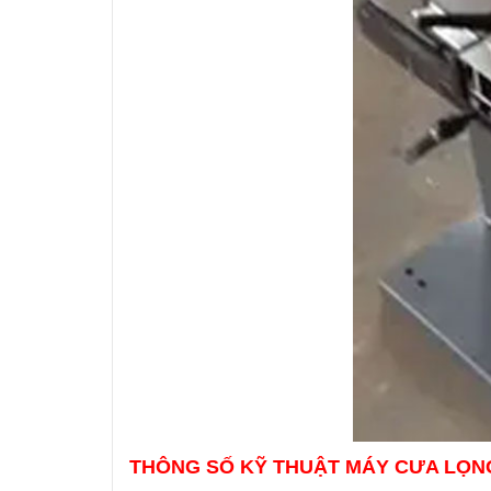
THÔNG SỐ KỸ THUẬT MÁY CƯA LỌN