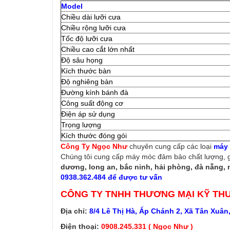
Model
Chiều dài lưỡi cưa
Chiều rộng lưỡi cưa
Tốc độ lưỡi cưa
Chiều cao cắt lớn nhất
Độ sâu họng
Kích thước bàn
Độ nghiêng bàn
Đường kính bánh đà
Công suất động cơ
Điện áp sử dụng
Trọng lượng
Kích thước đóng gói
Công Ty Ngọc Như
chuyên cung cấp các loại
máy
Chúng tôi cung cấp máy móc đảm bảo chất lượng, g
dương, long an, bắc ninh, hải phòng, đà nẵng, n
0938.362.484 để được tư vấn
CÔNG TY TNHH THƯƠNG MẠI KỸ TH
Địa chỉ:
8/4 Lê Thị Hà, Ấp Chánh 2, Xã Tân Xuân
Điện thoại:
0908.245.331 ( Ngọc Như )