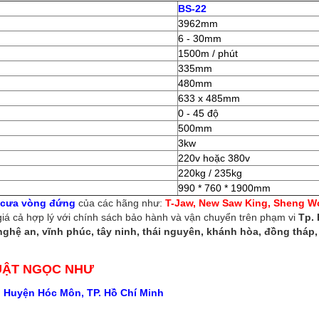
BS-22
3962mm
6 - 30mm
1500m / phút
335mm
480mm
633 x 485mm
0 - 45 độ
500mm
3kw
220v hoặc 380v
220kg / 235kg
990 * 760 * 1900mm
 cưa vòng đứng
của các hãng như:
T-Jaw, New Saw King, Sheng Wo
iá cả hợp lý với chính sách bảo hành và vận chuyển trên phạm vi
Tp. 
ghệ an, vĩnh phúc, tây ninh, thái nguyên, khánh hòa, đồng tháp, 
UẬT NGỌC NHƯ
, Huyện Hóc Môn, TP. Hồ Chí Minh