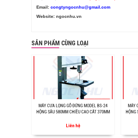
Email:
congtyngocnhu@gmail.com
Website: ngocnhu.vn
SẢN PHẨM CÙNG LOẠI
MÁY CƯA LỌNG GỖ ĐỨNG MODEL BS-24
MÁY 
HỘNG SÂU 580MM CHIỀU CAO CẮT 370MM
HỘNG 
Liên hệ