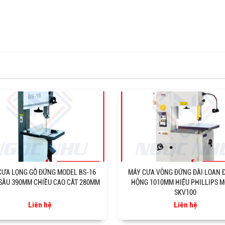
CƯA LỌNG GỖ ĐỨNG MODEL BS-16
MÁY CƯA VÒNG ĐỨNG ĐÀI LOAN 
SÂU 390MM CHIỀU CAO CẮT 280MM
HỘNG 1010MM HIỆU PHILLIPS 
SKV100
Liên hệ
Liên hệ