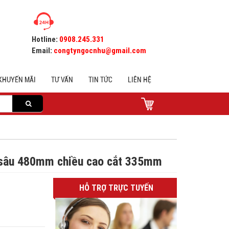
Hotline:
0908.245.331
Email:
congtyngocnhu@gmail.com
KHUYẾN MÃI
TƯ VẤN
TIN TỨC
LIÊN HỆ
 sâu 480mm chiều cao cắt 335mm
HỖ TRỢ TRỰC TUYẾN