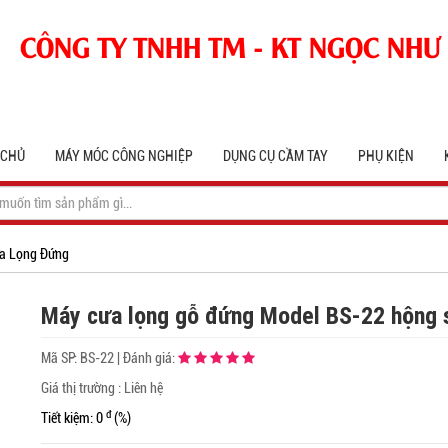
CÔNG TY TNHH TM - KT NGỌC NHƯ
 CHỦ
MÁY MÓC CÔNG NGHIỆP
DỤNG CỤ CẦM TAY
PHỤ KIỆN
a Lọng Đứng
Máy cưa lọng gỗ đứng Model BS-22 hộng
Mã SP:
BS-22
|
Đánh giá:
Giá thị trường : Liên hệ
đ
Tiết kiệm: 0
(%)