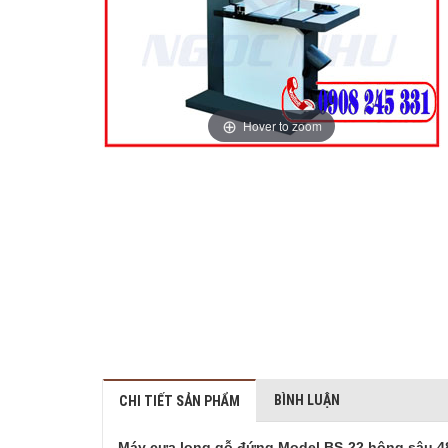
Hover to zoom
BÌNH LUẬN
CHI TIẾT SẢN PHẨM
Máy cưa lọng gỗ đứng Model BS-22 hộng sâu 