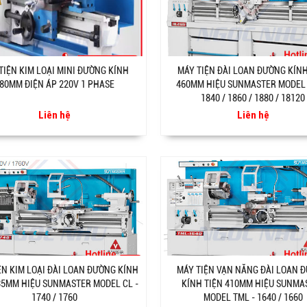
TIỆN KIM LOẠI MINI ĐƯỜNG KÍNH
MÁY TIỆN ĐÀI LOAN ĐƯỜNG KÍNH
80MM ĐIỆN ÁP 220V 1 PHASE
460MM HIỆU SUNMASTER MODEL 
1840 / 1860 / 1880 / 18120
Liên hệ
Liên hệ
ỆN KIM LOẠI ĐÀI LOAN ĐƯỜNG KÍNH
MÁY TIỆN VẠN NĂNG ĐÀI LOAN 
35MM HIỆU SUNMASTER MODEL CL -
KÍNH TIỆN 410MM HIỆU SUNMA
1740 / 1760
MODEL TML - 1640 / 1660