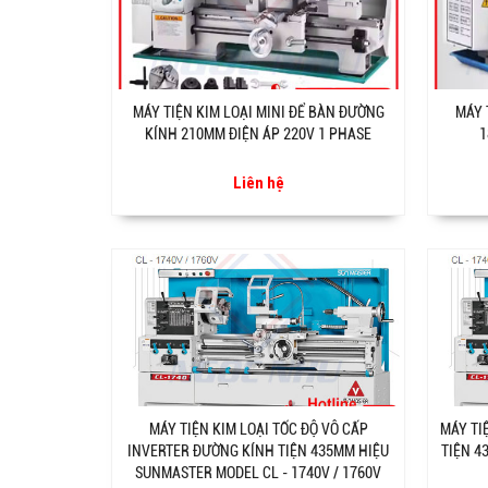
MÁY TIỆN KIM LOẠI MINI ĐỂ BÀN ĐƯỜNG
MÁY 
KÍNH 210MM ĐIỆN ÁP 220V 1 PHASE
1
Liên hệ
MÁY TIỆN KIM LOẠI TỐC ĐỘ VÔ CẤP
MÁY TI
INVERTER ĐƯỜNG KÍNH TIỆN 435MM HIỆU
TIỆN 4
SUNMASTER MODEL CL - 1740V / 1760V