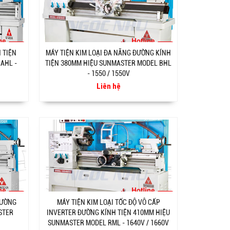
 TIỆN
MÁY TIỆN KIM LOẠI ĐA NĂNG ĐƯỜNG KÍNH
AHL -
TIỆN 380MM HIỆU SUNMASTER MODEL BHL
- 1550 / 1550V
Liên hệ
ĐƯỜNG
MÁY TIỆN KIM LOẠI TỐC ĐỘ VÔ CẤP
STER
INVERTER ĐƯỜNG KÍNH TIỆN 410MM HIỆU
SUNMASTER MODEL RML - 1640V / 1660V