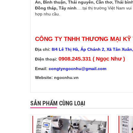
An, Bình thuận, Thái nguyên, Cần thơ, Thái bì
Đồng tháp, Tây ninh
.....tại thị trường Việt Nam vu
hợp nhu cầu.
CÔNG TY TNHH THƯƠNG MẠI KỸ
Địa chỉ:
8/4 Lê Thị Hà, Ấp Chánh 2, Xã Tân Xuân
0908.245.331 ( Ngọc Như )
Điện thoại:
Email:
congtyngocnhu@gmail.com
Website: ngocnhu.vn
SẢN PHẨM CÙNG LOẠI