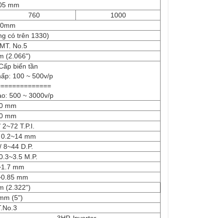
05 mm
760
1000
30mm
g có trên 1330)
 MT. No.5
 (2.066")
Cấp biến tần
ấp: 100 ~ 500v/p
==============
o: 500 ~ 3000v/p
0 mm
0 mm
 2~72 T.P.I.
/ 0.2~14 mm
/ 8~44 D.P.
 0.3~3.5 M.P.
~1.7 mm
~0.85 mm
 (2.322")
mm (5")
.No.3