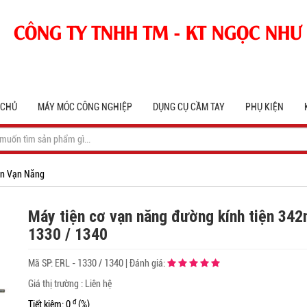
CÔNG TY TNHH TM - KT NGỌC NHƯ
 CHỦ
MÁY MÓC CÔNG NGHIỆP
DỤNG CỤ CẦM TAY
PHỤ KIỆN
ện Vạn Năng
Máy tiện cơ vạn năng đường kính tiện 34
1330 / 1340
Mã SP:
ERL - 1330 / 1340
|
Đánh giá:
Giá thị trường : Liên hệ
đ
Tiết kiệm: 0
(%)