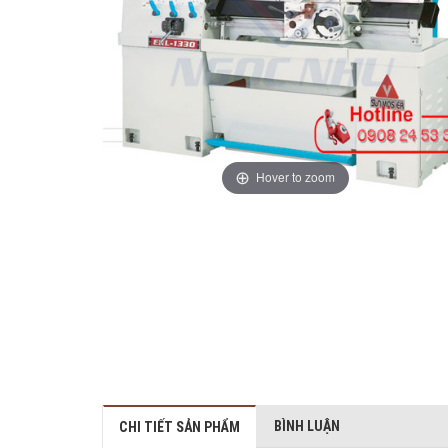
Hover to zoom
BÌNH LUẬN
CHI TIẾT SẢN PHẨM