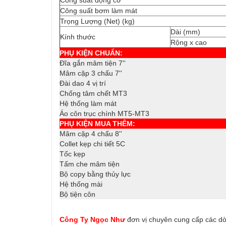
Công suất động cơ
Công suất bơm làm mát
Trọng Lượng (Net) (kg)
Dài (mm)
Kính thước
Rộng x cao
PHỤ KIỆN CHUẨN:
Đĩa gắn mâm tiện 7''
Mâm cặp 3 chấu 7''
Đài dao 4 vị trí
Chống tâm chết MT3
Hệ thống làm mát
Áo côn trục chính MT5-MT3
PHỤ KIỆN MUA THÊM:
Mâm cặp 4 chấu 8''
Collet kẹp chi tiết 5C
Tốc kẹp
Tấm che mâm tiện
Bộ copy bằng thủy lực
Hệ thống mài
Bộ tiện côn
Công Ty Ngọc Như
đơn vị chuyên cung cấp các d