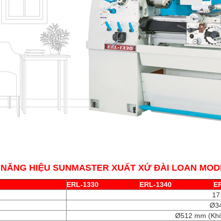
NĂNG HIỆU SUNMASTER XUẤT XỨ ĐÀI LOAN MODEL 
ERL-1330
ERL-1340
E
17
Ø3
Ø512 mm (Khô