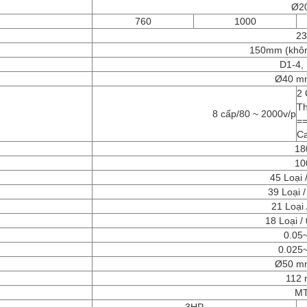
Ø2
760
1000
2
150mm (khôn
D1-4,
Ø40 mm
2 
Th
8 cấp/80 ~ 2000v/p
=
Ca
18
10
45 Loại /
39 Loại 
21 Loại 
18 Loại /
0.05
0.025
Ø50 mm
112 
MT