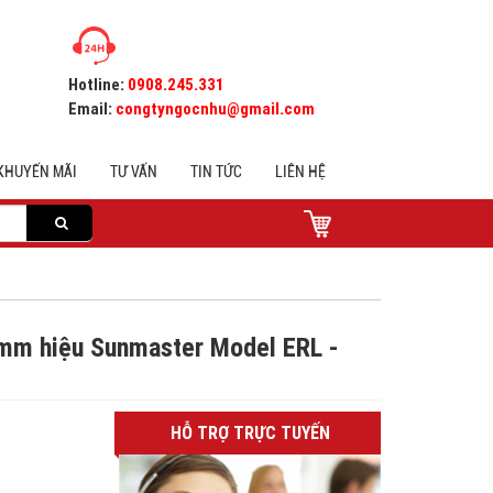
Hotline:
0908.245.331
Email:
congtyngocnhu@gmail.com
KHUYẾN MÃI
TƯ VẤN
TIN TỨC
LIÊN HỆ
2mm hiệu Sunmaster Model ERL -
HỖ TRỢ TRỰC TUYẾN