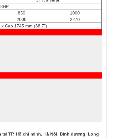
3HP, lnverter
/8HP
850
1000
2000
2270
 x Cao 1745 mm (68.7")
n
tại
TP. Hồ chí minh, Hà Nội, Bình dương, Long