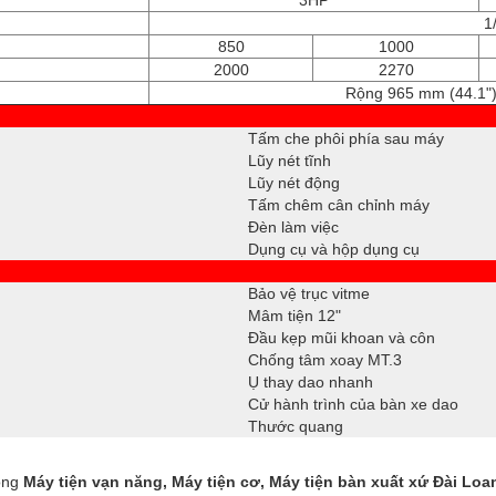
3HP
1
850
1000
2000
2270
Rộng 965 mm (44.1")
Tấm che phôi phía sau máy
Lũy nét tĩnh
Lũy nét động
Tấm chêm cân chỉnh máy
Đèn làm việc
Dụng cụ và hộp dụng cụ
Bảo vệ trục vitme
Mâm tiện 12"
Đầu kẹp mũi khoan và côn
Chống tâm xoay MT.3
Ụ thay dao nhanh
Cử hành trình của bàn xe dao
Thước quang
òng
Máy tiện vạn năng, Máy tiện cơ, Máy tiện bàn
xuất xứ Đài Loa