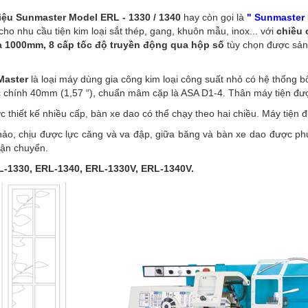
ệu Sunmaster Model ERL - 1330 / 1340
hay còn gọi là
" Sunmaster 
o nhu cầu tiện kim loại sắt thép, gang, khuôn mẫu, inox... với
chiều 
 1000mm, 8 cấp tốc độ truyền động qua hộp số
tùy chọn được sản
Master
là loại máy dùng gia công kim loại công suất nhỏ có hệ thống 
rục chính 40mm (1,57 “), chuẩn mâm cặp là ASA D1-4. Thân máy tiện đư
 thiết kế nhiều cấp, bàn xe dao có thể chạy theo hai chiều. Máy tiện đ
ảo, chịu được lực căng và va đập, giữa băng và bàn xe dao được phủ
vận chuyển.
-1330, ERL-1340, ERL-1330V, ERL-1340V.