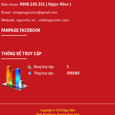
0908.245.331 ( Ngọc Như )
Điện thoại:
Email: congtyngocnhu@gmail.com
Website: ngocnhu.vn
,
cokhingocnhu.com
FANPAGE FACEBOOK
THỐNG KÊ TRUY CẬP
5
Đang truy cập:
2592383
Tổng truy cập:
Copyright © 2019 Ngọc Như
Thiết kế website: Phương Nam Vina