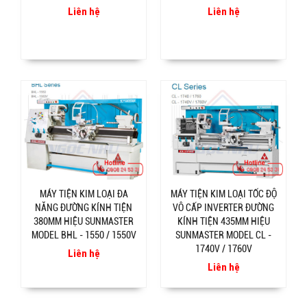
Liên hệ
Liên hệ
MÁY TIỆN KIM LOẠI ĐA
MÁY TIỆN KIM LOẠI TỐC ĐỘ
NĂNG ĐƯỜNG KÍNH TIỆN
VÔ CẤP INVERTER ĐƯỜNG
380MM HIỆU SUNMASTER
KÍNH TIỆN 435MM HIỆU
MODEL BHL - 1550 / 1550V
SUNMASTER MODEL CL -
1740V / 1760V
Liên hệ
Liên hệ