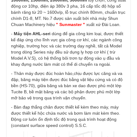
1000mm, 1500mm, 2000mm, 3000mm
tùy chọn, công suất
động cơ 10hp, điện áp 380v 3 pha, 16 cấp tốc độ hộp số
bánh răng từ 20 ~ 1600v/p, lỗ trục chính 80mm, chuẩn trục
chính D1-8, MT. No.7 được sản xuất bởi nhà máy Shun
Chuan Machinery hiệu
" Sunmaster "
xuất xứ Đài Loan.
-
Máy tiện AHL-seri
dùng để gia công kim loại, được thiết
kế đáp ứng cho lĩnh vực gia công cơ khí, các ngành công
nghiệp, trường học và các trường dạy nghề, tất cả Model
trong dòng Series này đều sử dụng ly hợp cơ khí ( trừ
Model A.V.S), có hệ thống bôi trơn tự động vào ụ đầu và
khay đựng nước làm mát có thể di chuyển ra ngoài.
- Thân máy được đúc hoàn hảo,chịu được lực căng và va
đập, băng máy tiện được đúc bằng vật liệu cứng và có độ
bền (HS-70), giữa băng và bàn xe dao được phủ một lớp
Tucite B, bề mặt băng và các bộ phận được phủ một lớp
mỡ bảo vệ trong qua trình vận chuyển.
- Bàn đạp thắng chân được thiết kế kèm theo máy, máy
được thiết kế hộc chứa nước và bơm làm mát kèm theo.
Động cơ luôn ổn định tốc độ trong quá trình hoạt động
(constant surface speed control) S.S.C.