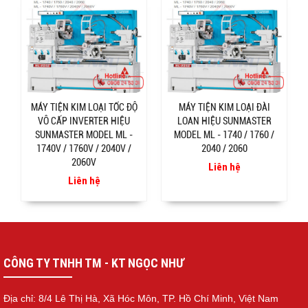
MÁY TIỆN KIM LOẠI TỐC ĐỘ
MÁY TIỆN KIM LOẠI ĐÀI
VÔ CẤP INVERTER HIỆU
LOAN HIỆU SUNMASTER
SUNMASTER MODEL ML -
MODEL ML - 1740 / 1760 /
1740V / 1760V / 2040V /
2040 / 2060
2060V
Liên hệ
Liên hệ
CÔNG TY TNHH TM - KT NGỌC NHƯ
Địa chỉ: 8/4 Lê Thị Hà, Xã Hóc Môn, TP. Hồ Chí Minh, Việt Nam