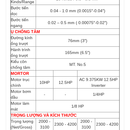
Kinds/Range
Bước tiến
0.04 - 1.0 mm (0.0015″-0.04″)
dọc
Bước tiến
0.02 – 0.5 mm ( 0.00075″-0.02″)
ngang
Ụ CHỐNG TÂM
Đường kính
76mm (3″)
ống trượt
Hành trình
165mm (6.5″)
ống trượt
Kiểu côn
MT. No.5
chống tâm
MORTOR
Motor trục
AC 9.375KW 12.5HP
10HP
12.5HP
chính
Inverter
Motor bơm
-
-
1/4HP
dầu
Motor làm
1/8 HP
mát
TRỌNG LƯỢNG VÀ KÍCH THƯỚC
Trọng lượng
2000 -
2000 -
2300 - 4200
2300 - 4200
(Net/Gross)
3100
3100