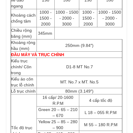
xe dao
298
390
298
390
ngang
1000 -
1000 - 1500
1000 -
1000 - 1500
Khoảng cách
1500 -
- 2000 -
1500 -
- 2000 -
chống tâm
2000
3000
2000
3000
Chiều rộng
345mm
băng (mm)
Khoảng rộng
250mm (9.84″)
hầu (mm)
ĐẦU MÁY VÀ TRỤC CHÍNH
Kiểu trục
chính/ Côn
D1-8 MT No.7
trong
Kiểu áo côn
MT. No.7 x MT. No.5
trục lỗ chính
Lỗ trục chính
80mm (3.149″)
16 cấp/ 20-1600
4 cấp tốc độ
R.P.M
Green 20 – 65 – 210
L 18 – 055 R.P.M
– 670
Yellow 25 – 85 – 280
M 55 – 180 R.P.M
Tốc độ trục
– 900