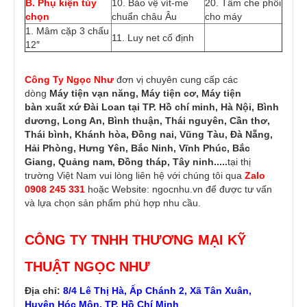
B. Phụ kiện tùy
10. Bảo vệ vít-me
20. Tấm che phôi
chọn
chuẩn châu Âu
cho máy
1. Mâm cặp 3 chấu
11. Luy net cố định
12″
Công Ty Ngọc Như
đơn vị chuyên cung cấp các
dòng
Máy tiện vạn năng, Máy tiện cơ, Máy tiện
bàn
xuất xứ Đài Loan tại TP. Hồ chí minh, Hà Nội, Bình
dương, Long An, Bình thuận, Thái nguyên, Cần thơ,
Thái bình, Khánh hòa, Đồng nai, Vũng Tàu, Đà Nẵng,
Hải Phòng, Hưng Yên, Bắc Ninh, Vĩnh Phúc, Bắc
Giang, Quảng nam, Đồng tháp, Tây ninh.....
tại thị
trường Việt Nam vui lòng liên hệ với chúng tôi qua
Zalo
0908 245 331
hoặc Website:
ngocnhu.vn
để được tư vấn
và lựa chọn sản phẩm phù hợp nhu cầu.
CÔNG TY TNHH THƯƠNG MẠI KỸ
THUẬT NGỌC NHƯ
Địa chỉ:
8/4 Lê Thị Hà, Ấp Chánh 2, Xã Tân Xuân,
Huyện Hóc Môn, TP. Hồ Chí Minh