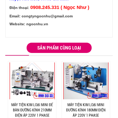
0908.245.331 ( Ngọc Như )
Điện thoại:
Email: congtyngocnhu@gmail.com
Website: ngocnhu.vn
SẢN PHẨM CÙNG LOẠI
MÁY TIỆN KIM LOẠI MINI ĐỂ
MÁY TIỆN KIM LOẠI MINI
BÀN ĐƯỜNG KÍNH 210MM
ĐƯỜNG KÍNH 180MM ĐIỆN
ĐIỆN ÁP 220V 1 PHASE
ÁP 220V 1 PHASE