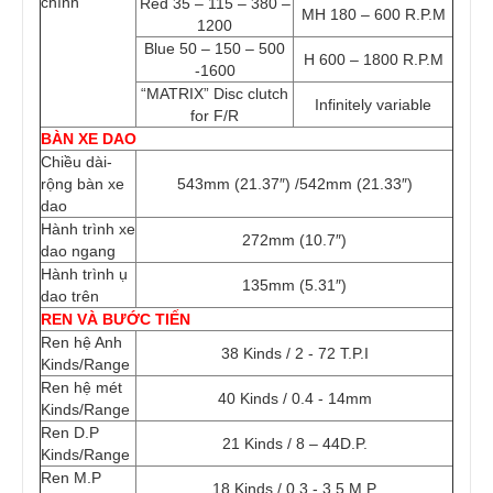
chính
Red 35 – 115 – 380 –
MH 180 – 600 R.P.M
1200
Blue 50 – 150 – 500
H 600 – 1800 R.P.M
-1600
“MATRIX” Disc clutch
Infinitely variable
for F/R
BÀN XE DAO
Chiều dài-
rộng bàn xe
543mm (21.37″) /542mm (21.33″)
dao
Hành trình xe
272mm (10.7″)
dao ngang
Hành trình ụ
135mm (5.31″)
dao trên
REN VÀ BƯỚC TIẾN
Ren hệ Anh
38 Kinds / 2 - 72 T.P.I
Kinds/Range
Ren hệ mét
40 Kinds / 0.4 - 14mm
Kinds/Range
Ren D.P
21 Kinds / 8 – 44D.P.
Kinds/Range
Ren M.P
18 Kinds / 0.3 - 3.5 M.P