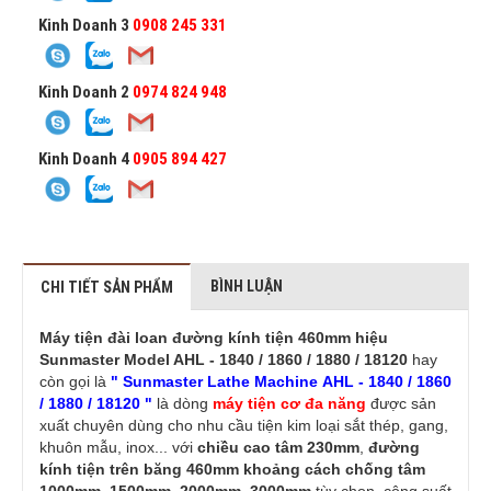
Kinh Doanh 3
0908 245 331
Kinh Doanh 2
0974 824 948
Kinh Doanh 4
0905 894 427
BÌNH LUẬN
CHI TIẾT SẢN PHẨM
Máy tiện đài loan đường kính tiện 460mm hiệu
Sunmaster Model AHL - 1840 / 1860 / 1880 / 18120
hay
còn gọi là
" Sunmaster Lathe Machine AHL - 1840 / 1860
/ 1880 / 18120 "
là dòng
máy tiện cơ đa năng
được sản
xuất chuyên dùng cho nhu cầu tiện kim loại sắt thép, gang,
khuôn mẫu, inox... với
chiều cao tâm 230mm
,
đường
kính tiện trên băng 460mm
khoảng cách chống tâm