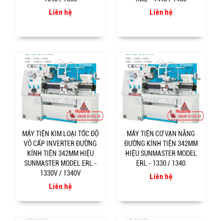
Liên hệ
Liên hệ
MÁY TIỆN KIM LOẠI TỐC ĐỘ
MÁY TIỆN CƠ VẠN NĂNG
VÔ CẤP INVERTER ĐƯỜNG
ĐƯỜNG KÍNH TIỆN 342MM
KÍNH TIỆN 342MM HIỆU
HIỆU SUNMASTER MODEL
SUNMASTER MODEL ERL -
ERL - 1330 / 1340
1330V / 1340V
Liên hệ
Liên hệ