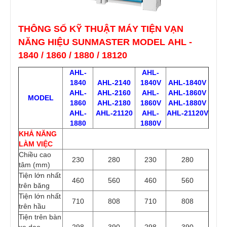
THÔNG SỐ KỸ THUẬT MÁY TIỆN VẠN
NĂNG HIỆU SUNMASTER MODEL AHL -
1840 / 1860 / 1880 / 18120
AHL-
AHL-
1840
AHL-2140
1840V
AHL-1840V
AHL-
AHL-2160
AHL-
AHL-1860V
MODEL
1860
AHL-2180
1860V
AHL-1880V
AHL-
AHL-21120
AHL-
AHL-21120V
1880
1880V
KHẢ NĂNG
LÀM VIỆC
Chiều cao
230
280
230
280
tâm (mm)
Tiện lớn nhất
460
560
460
560
trên băng
Tiện lớn nhất
710
808
710
808
trên hầu
Tiện trên bàn