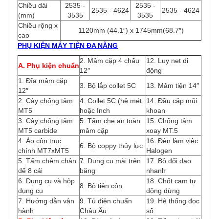
Chiều dài
2535 -
2535 -
2535 - 4624
2535 - 4624
(mm)
3535
3535
Chiều rộng x
1120mm (44.1″) x 1745mm(68.7″)
cao
PHỤ KIỆN MÁY TIỆN ĐA NĂNG
2. Mâm cặp 4 chấu
12. Luy net di
A. Phụ kiện chuẩn
12″
động
1. Đĩa mâm cặp
3. Bộ lắp collet 5C
13. Mâm tiện 14″
12″
2. Cây chống tâm
4. Collet 5C (hệ mét
14. Đầu cặp mũi
MT5
hoặc Inch
khoan
3. Cây chống tâm
5. Tấm che an toàn
15. Chống tâm
MT5 carbide
mâm cặp
xoay MT.5
4. Áo côn trục
16. Đèn làm việc
6. Bộ coppy thủy lực
chính MT7xMT5
Halogen
5. Tấm chêm chân
7. Dụng cụ mài trên
17. Bộ đổi dao
đế 8 cái
băng
nhanh
6. Dụng cụ và hộp
18. Chốt cam tự
8. Bộ tiện côn
dụng cụ
động dừng
7. Hướng dẫn vận
9. Tủ điện chuẩn
19. Hệ thống đọc
hành
Châu Âu
số