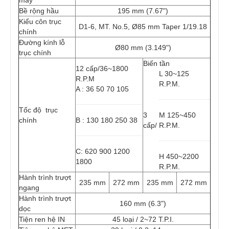
máy
Bề rộng hầu
195 mm (7.67")
Kiểu côn trục
D1-6, MT. No.5, Ø85 mm Taper 1/19.18
chính
Đường kính lỗ
Ø80 mm (3.149")
trục chính
Biến tần
12 cấp/36~1800
L 30~125
R.P.M
R.P.M.
A : 36 50 70 105
Tốc độ trục
3
M 125~450
chính
B : 130 180 250 38
cấp/
R.P.M.
C: 620 900 1200
H 450~2200
1800
R.P.M.
Hành trình trượt
235 mm
272 mm
235 mm
272 mm
ngang
Hành trình trượt
160 mm (6.3")
dọc
Tiện ren hệ IN
45 loại / 2~72 T.P.I.