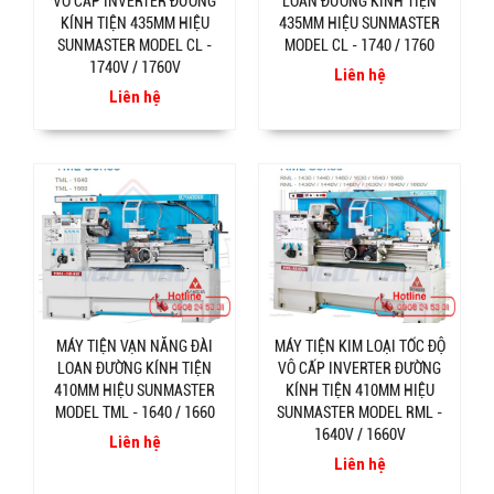
VÔ CẤP INVERTER ĐƯỜNG
LOAN ĐƯỜNG KÍNH TIỆN
KÍNH TIỆN 435MM HIỆU
435MM HIỆU SUNMASTER
SUNMASTER MODEL CL -
MODEL CL - 1740 / 1760
1740V / 1760V
Liên hệ
Liên hệ
MÁY TIỆN VẠN NĂNG ĐÀI
MÁY TIỆN KIM LOẠI TỐC ĐỘ
LOAN ĐƯỜNG KÍNH TIỆN
VÔ CẤP INVERTER ĐƯỜNG
410MM HIỆU SUNMASTER
KÍNH TIỆN 410MM HIỆU
MODEL TML - 1640 / 1660
SUNMASTER MODEL RML -
1640V / 1660V
Liên hệ
Liên hệ