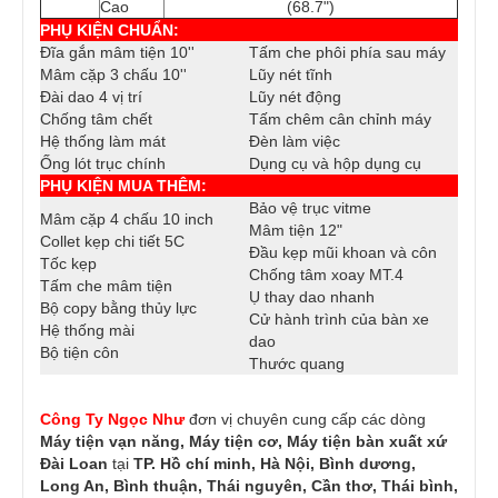
Cao
(68.7")
PHỤ KIỆN CHUẨN:
Đĩa gắn mâm tiện 10''
Tấm che phôi phía sau máy
Mâm cặp 3 chấu 10''
Lũy nét tĩnh
Đài dao 4 vị trí
Lũy nét động
Chống tâm chết
Tấm chêm cân chỉnh máy
Hệ thống làm mát
Đèn làm việc
Ống lót trục chính
Dụng cụ và hộp dụng cụ
PHỤ KIỆN MUA THÊM:
Bảo vệ trục vitme
Mâm cặp 4 chấu 10 inch
Mâm tiện 12"
Collet kẹp chi tiết 5C
Đầu kẹp mũi khoan và côn
Tốc kẹp
Chống tâm xoay MT.4
Tấm che mâm tiện
Ụ thay dao nhanh
Bộ copy bằng thủy lực
Cử hành trình của bàn xe
Hệ thống mài
dao
Bộ tiện côn
Thước quang
Công Ty Ngọc Như
đơn vị chuyên cung cấp các dòng
Máy tiện vạn năng, Máy tiện cơ, Máy tiện bàn
xuất xứ
Đài Loan
tại
TP. Hồ chí minh, Hà Nội, Bình dương,
Long An, Bình thuận, Thái nguyên, Cần thơ, Thái bình,