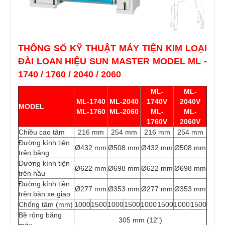
THÔNG SỐ KỸ THUẬT MÁY TIỆN KIM LOẠI
ĐÀI LOAN HIỆU SUN MASTER MODEL ML -
1740 / 1760 / 2040 / 2060
ML-
ML-
ML-1740
ML-2040
1740V
2040V
MODEL
ML-1760
ML-2060
ML-
ML-
1760V
2060V
Chiều cao tâm
216 mm
254 mm
216 mm
254 mm
Đường kính tiện
Ø432 mm
Ø508 mm
Ø432 mm
Ø508 mm
trên băng
Đường kính tiện
Ø622 mm
Ø698 mm
Ø622 mm
Ø698 mm
trên hầu
Đường kính tiện
Ø277 mm
Ø353 mm
Ø277 mm
Ø353 mm
trên bàn xe giao
Chống tâm (mm)
1000
1500
1000
1500
1000
1500
1000
1500
Bề rộng băng
305 mm (12")