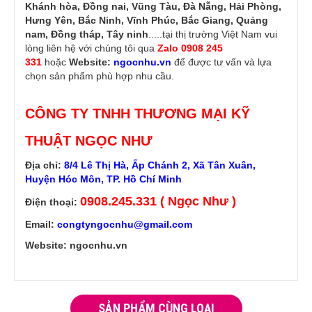
Khánh hòa, Đồng nai, Vũng Tàu, Đà Nẵng, Hải Phòng,
Hưng Yên, Bắc Ninh, Vĩnh Phúc, Bắc Giang, Quảng
nam, Đồng tháp, Tây ninh
.....tại thị trường Việt Nam vui
lòng liên hệ với chúng tôi qua
Zalo 0908 245
331
hoặc
Website:
ngocnhu.vn
để được tư vấn và lựa
chọn sản phẩm phù hợp nhu cầu.
CÔNG TY TNHH THƯƠNG MẠI KỸ
THUẬT NGỌC NHƯ
Địa chỉ:
8/4 Lê Thị Hà, Ấp Chánh 2, Xã Tân Xuân,
Huyện Hóc Môn, TP. Hồ Chí Minh
0908.245.331 ( Ngọc Như )
Điện thoại:
Email:
congtyngocnhu@gmail.com
Website: ngocnhu.vn
SẢN PHẨM CÙNG LOẠI