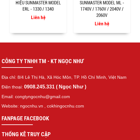
HIỆU SUNMASTER MODEL
SUNMASTER MODEL ML -
ERL - 1330 / 1340
1740V / 1760V / 2040V /
2060V
Liên hệ
Liên hệ
CÔNG TY TNHH TM - KT NGỌC NHƯ
Địa chỉ: 8/4 Lê Thị Hà, Xã Hóc Môn, TP. Hồ Chí Minh, Việt Nam
0908.245.331 ( Ngọc Như )
Điện thoại:
Email: congtyngocnhu@gmail.com
Website: ngocnhu.vn
,
cokhingocnhu.com
FANPAGE FACEBOOK
THỐNG KÊ TRUY CẬP