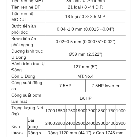
Tiện ren hệ MET
39 loại / 0.2~14 mm
Tiện ren hệ DP
21 loại / 8~44 D.P.
Tiện ren hệ
18 loại / 0.3~3.5 M.P.
MODUL
Bước tiến ăn
0.04~1.0 mm (0.0015"~0.04")
phôi dọc
Bước tiến ăn
0.02~0.5 mm (0.00075"~0.02")
phôi ngang
Đường kính trục
Ø59 mm (2.322")
Ụ Đông
Hành trình trục Ụ
127 mm (5")
Động
Côn Ụ Động
MT.No.4
Công suất động
7.5HP
7.5HP lnverter
cơ
Công suất bơm
1/8HP
làm mát
Trọng lượng Net
1700
1850
1750
1900
1700
1850
1750
1900
(kg)
Dài
2400
2900
2400
2900
2400
2900
2400
2900
Kích
(mm)
thước
Rộng x
Rộng 1120 mm (44.1") x Cao 1745 mm