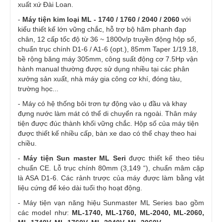
xuất xứ Đài Loan.
-
Máy tiện kim loại ML - 1740 / 1760 / 2040 / 2060
với
kiểu thiết kế lớn vững chắc, hỗ trợ bộ hãm phanh đạp
chân, 12 cấp tốc độ từ 36 ~ 1800v/p truyền động hộp số,
chuẩn trục chính D1-6 / A1-6 (opt.), 85mm Taper 1/19.18,
bề rộng băng máy 305mm, công suất động cơ 7.5Hp vận
hành manual thường được sử dụng nhiều tại các phân
xưởng sản xuất, nhà máy gia công cơ khí, đóng tàu,
trường học...
- Máy có hệ thống bôi trơn tự động vào ụ đầu và khay
đựng nước làm mát có thể di chuyển ra ngoài. Thân máy
tiện được đúc thành khối vững chắc. Hộp số của máy tiện
được thiết kế nhiều cấp, bàn xe dao có thể chạy theo hai
chiều.
-
Máy tiện Sun master ML Seri
được thiết kế theo tiêu
chuẩn CE. Lỗ trục chính 80mm (3,149 “), chuẩn mâm cặp
là ASA D1-6. Các rảnh trược của máy được làm bằng vật
liệu cứng để kéo dài tuổi thọ hoạt động.
- Máy tiện vạn năng hiệu Sunmaster ML Series bao gồm
các model như:
ML-1740, ML-1760, ML-2040, ML-2060,