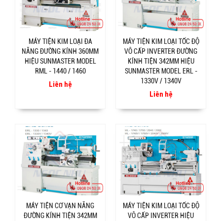
MÁY TIỆN KIM LOẠI ĐA
MÁY TIỆN KIM LOẠI TỐC ĐỘ
NĂNG ĐƯỜNG KÍNH 360MM
VÔ CẤP INVERTER ĐƯỜNG
HIỆU SUNMASTER MODEL
KÍNH TIỆN 342MM HIỆU
RML - 1440 / 1460
SUNMASTER MODEL ERL -
1330V / 1340V
Liên hệ
Liên hệ
MÁY TIỆN CƠ VẠN NĂNG
MÁY TIỆN KIM LOẠI TỐC ĐỘ
ĐƯỜNG KÍNH TIỆN 342MM
VÔ CẤP INVERTER HIỆU