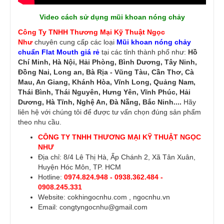
Video cách sử dụng mũi khoan nóng chảy
Công Ty TNHH Thương Mại Kỹ Thuật Ngọc
Như
chuyên cung cấp các loại
Mũi khoan nóng chảy
chuẩn Flat Mouth giá rẻ
tại các tỉnh thành phố như:
Hồ
Chí Minh, Hà Nội, Hải Phòng, Bình Dương, Tây Ninh,
Đồng Nai, Long an, Bà Rịa - Vũng Tàu, Cần Thơ, Cà
Mau, An Giang, Khánh Hòa, Vĩnh Long, Quảng Nam,
Thái Bình, Thái Nguyên, Hưng Yên, Vĩnh Phúc, Hải
Dương, Hà Tĩnh, Nghệ An, Đà Nẵng, Bắc Ninh....
Hãy
liên hệ với chúng tôi để được tư vấn chọn đúng sản phẩm
theo nhu cầu.
CÔNG TY TNHH THƯƠNG MẠI KỸ THUẬT NGỌC
NHƯ
Địa chỉ: 8/4 Lê Thị Hà, Ấp Chánh 2, Xã Tân Xuân,
Huyện Hóc Môn, TP. HCM
Hotline:
0974.824.948 - 0938.362.484 -
0908.245.331
Website:
cokhingocnhu.com
,
ngocnhu.vn
Email: congtyngocnhu@gmail.com