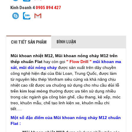
Kinh Doanh 4
0905 894 427
BÌNH LUẬN
CHI TIẾT SẢN PHẨM
Mũi khoan nhiệt M12, Mũi khoan nóng chảy M12 trên
thép chuẩn Flat
hay còn gọi
" Flow Drill "
mũi khoan ma
sát, mũi dùi nóng chảy
được sản xuất trên dây chuyền
công nghệ hiện đại của Đài Loan, Trung Quốc, được làm
từ nguyên liệu thép Vonfram siêu cứng và khả năng chịu
nhiệt cao rất được ưa chuộng sử dụng cho nhu cầu
dùi lỗ
trên kim loại mỏng
thường được ưa tiên sử dụng nhiều
trong các ngành gia công bàn ghế, cầu thang, kệ xếp, móc
treo, khuôn mẫu, chế tạo linh kiện xe, khuôn mẫu chi
tiết....
.
Một số đặc điểm của Mũi khoan nóng chảy M12 chuẩn
Flat :