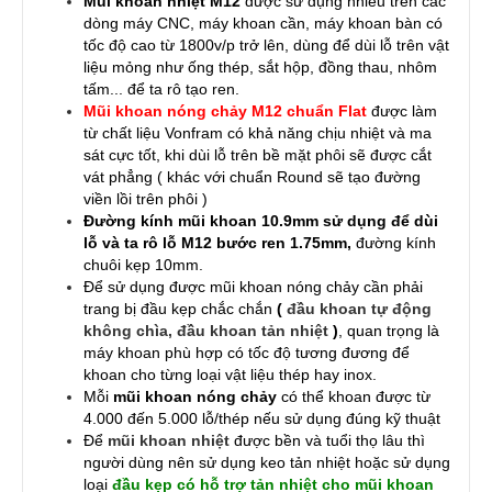
Mũi khoan nhiệt M12
được sử dụng nhiều trên các
dòng máy CNC, máy khoan cần, máy khoan bàn có
tốc độ cao từ 1800v/p trở lên, dùng để dùi lỗ trên vật
liệu mỏng như ống thép, sắt hộp, đồng thau, nhôm
tấm... để ta rô tạo ren.
Mũi khoan
nóng chảy M12 chuẩn Flat
được làm
từ chất liệu Vonfram có khả năng chịu nhiệt và ma
sát cực tốt, khi dùi lỗ trên bề mặt phôi sẽ được cắt
vát phẳng ( khác với chuẩn Round sẽ tạo đường
viền lồi trên phôi )
Đường kính mũi khoan 10.9mm sử dụng để dùi
lỗ và ta rô lỗ M12 bước ren 1.75mm,
đường kính
chuôi kẹp 10mm.
Để sử dụng được mũi khoan nóng chảy cần phải
trang bị đầu kẹp chắc chắn
(
đầu khoan tự động
không chìa, đầu khoan tản nhiệt
)
, quan trọng là
máy khoan phù hợp có tốc độ tương đương để
khoan cho từng loại vật liệu thép hay inox.
Mỗi
mũi khoan nóng chảy
có thể khoan được từ
4.000 đến 5.000 lỗ/thép nếu sử dụng đúng kỹ thuật
Để
mũi khoan nhiệt
được bền và tuổi thọ lâu thì
người dùng nên sử dụng keo tản nhiệt hoặc sử dụng
loại
đầu kẹp có hỗ trợ tản nhiệt cho mũi khoan