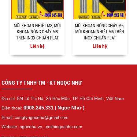
MŨI KHOAN NHIỆT M8, MŨI
MŨI KHOAN NÓNG CHẢY M6,
KHOAN NÓNG CHẢY M8
MŨI KHOAN NHIỆT M6 TRÊN
TRÊN INOX CHUẨN FLAT
INOX CHUẨN FLAT
Liên hệ
Liên hệ
CÔNG TY TNHH TM - KT NGỌC NHƯ
Địa chỉ: 8/4 Lê Thị Hà, Xã Hóc Môn, TP. Hồ Chí Minh, Việt Nam
0908.245.331 ( Ngọc Như )
Điện thoại:
Email: congtyngocnhu@gmail.com
Website: ngocnhu.vn
,
cokhingocnhu.com