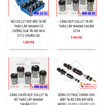
BỘ COLLET KẸP MŨI TA RÔ
CÁNG KẸP COLLET TA RÔ
THÁO LẮP NHANH CÓ
THÁO LẮP NHANH CHUẨN
CHỐNG QUÁ TẢI M3-M16
GT24
GT12 CHUẨN ISO
Liên hệ
Liên hệ
CÁNG CHUÔI KẸP COLLET TA
ĐỘNG CƠ TRỤC CHÍNH CHO
RÔ THÁO LẮP NHANH
MÁY TA RÔ CẦN KHÍ NÉN
CHUẨN GT12
MODEL GT-031 / GT-032 / GT-