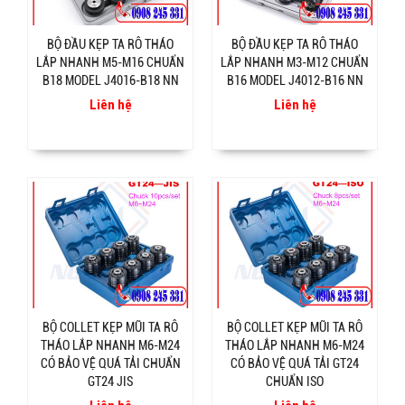
BỘ ĐẦU KẸP TA RÔ THÁO
BỘ ĐẦU KẸP TA RÔ THÁO
LẮP NHANH M5-M16 CHUẨN
LẮP NHANH M3-M12 CHUẨN
B18 MODEL J4016-B18 NN
B16 MODEL J4012-B16 NN
Liên hệ
Liên hệ
BỘ COLLET KẸP MŨI TA RÔ
BỘ COLLET KẸP MŨI TA RÔ
THÁO LẮP NHANH M6-M24
THÁO LẮP NHANH M6-M24
CÓ BẢO VỆ QUÁ TẢI CHUẨN
CÓ BẢO VỆ QUÁ TẢI GT24
GT24 JIS
CHUẨN ISO