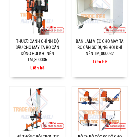
THƯỚC CANH CHỈNH ĐỘ
BÀN LÀM VIỆC CHO MÁY TA
SÂU CHO MÁY TA RÔ CẦN
RÔ CẦN SỬ DỤNG HƠI KHÍ
DÙNG HƠI KHÍ NÉN
NÉN TM_800032
TM_800036
Liên hệ
Liên hệ