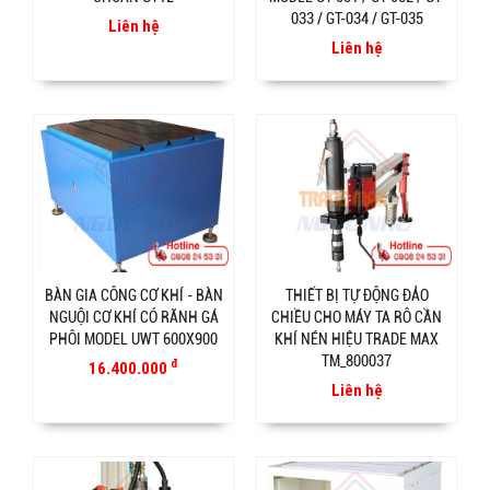
033 / GT-034 / GT-035
Liên hệ
Liên hệ
BÀN GIA CÔNG CƠ KHÍ - BÀN
THIẾT BỊ TỰ ĐỘNG ĐẢO
NGUỘI CƠ KHÍ CÓ RÃNH GÁ
CHIỀU CHO MÁY TA RÔ CẦN
PHÔI MODEL UWT 600X900
KHÍ NÉN HIỆU TRADE MAX
TM_800037
đ
16.400.000
Liên hệ