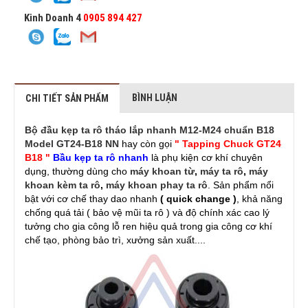
Kinh Doanh 4
0905 894 427
BÌNH LUẬN
CHI TIẾT SẢN PHẨM
Bộ đầu kẹp ta rô tháo lắp nhanh M12-M24 chuẩn B18
Model GT24-B18 NN
hay còn gọi
" Tapping Chuck GT24
B18 "
Bầu kẹp ta rô nhanh
là phụ kiện cơ khí chuyên
dụng, thường dùng cho
máy khoan từ
,
máy ta rô
,
máy
khoan kèm ta rô
,
máy khoan phay ta rô
. Sản phẩm nổi
bật với cơ chế thay dao nhanh
( quick change )
, khả năng
chống quá tải ( bảo vệ mũi ta rô ) và độ chính xác cao lý
tưởng cho gia công lỗ ren hiệu quả trong gia công cơ khí
chế tạo, phòng bảo trì, xưởng sản xuất....