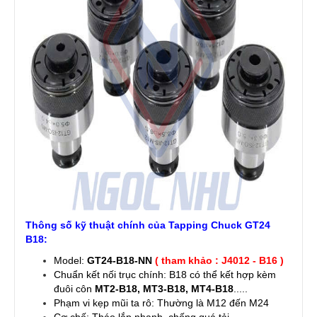
Thông số kỹ thuật chính của Tapping Chuck GT24
B18:
Model:
GT24-B18-NN
( tham khảo :
J4012 - B16
)
Chuẩn kết nối trục chính: B18 có thể kết hợp kèm
đuôi côn
MT2-B18, MT3-B18, MT4-B18
.....
Phạm vi kẹp mũi ta rô: Thường là M12 đến M24