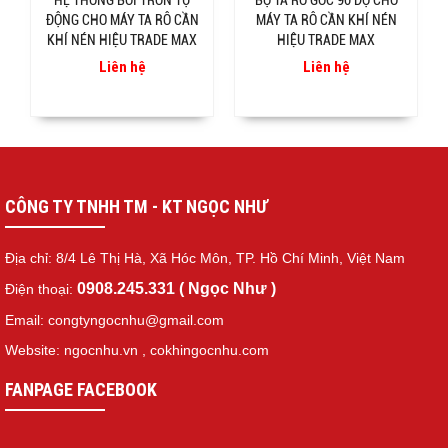
HỆ THỐNG BÔI TRƠN TỰ
BỘ TA RÔ GÓC 90 ĐỘ CHO
ĐỘNG CHO MÁY TA RÔ CẦN
MÁY TA RÔ CẦN KHÍ NÉN
KHÍ NÉN HIỆU TRADE MAX
HIỆU TRADE MAX
Liên hệ
Liên hệ
CÔNG TY TNHH TM - KT NGỌC NHƯ
Địa chỉ: 8/4 Lê Thị Hà, Xã Hóc Môn, TP. Hồ Chí Minh, Việt Nam
0908.245.331 ( Ngọc Như )
Điện thoại:
Email: congtyngocnhu@gmail.com
Website: ngocnhu.vn
,
cokhingocnhu.com
FANPAGE FACEBOOK