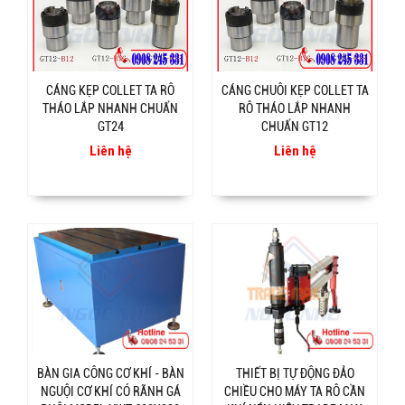
CÁNG KẸP COLLET TA RÔ
CÁNG CHUÔI KẸP COLLET TA
THÁO LẮP NHANH CHUẨN
RÔ THÁO LẮP NHANH
GT24
CHUẨN GT12
Liên hệ
Liên hệ
BÀN GIA CÔNG CƠ KHÍ - BÀN
THIẾT BỊ TỰ ĐỘNG ĐẢO
NGUỘI CƠ KHÍ CÓ RÃNH GÁ
CHIỀU CHO MÁY TA RÔ CẦN