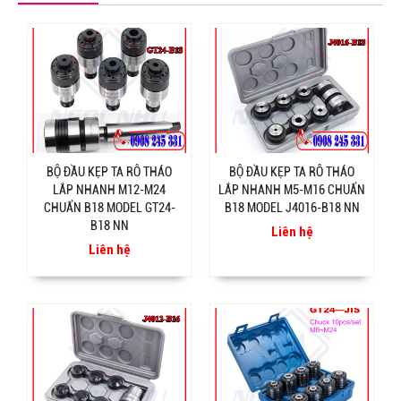
BỘ ĐẦU KẸP TA RÔ THÁO
BỘ ĐẦU KẸP TA RÔ THÁO
LẮP NHANH M12-M24
LẮP NHANH M5-M16 CHUẨN
CHUẨN B18 MODEL GT24-
B18 MODEL J4016-B18 NN
B18 NN
Liên hệ
Liên hệ