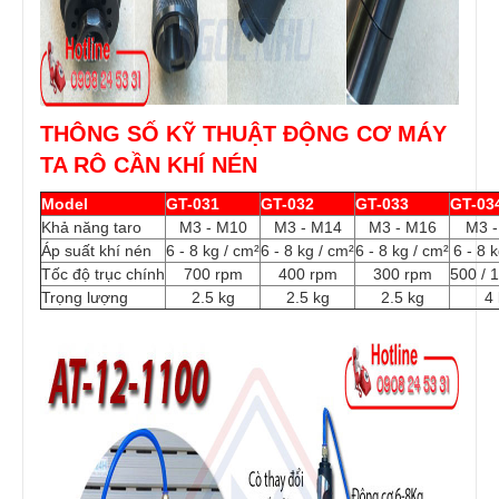
THÔNG SỐ KỸ THUẬT ĐỘNG CƠ MÁY
TA RÔ CẦN KHÍ NÉN
Model
GT-031
GT-032
GT-033
GT-03
Khả năng taro
M3 - M10
M3 - M14
M3 - M16
M3 
Áp suất khí nén
6 - 8 kg / cm²
6 - 8 kg / cm²
6 - 8 kg / cm²
6 - 8 
Tốc độ trục chính
700 rpm
400 rpm
300 rpm
500 / 
Trọng lượng
2.5 kg
2.5 kg
2.5 kg
4