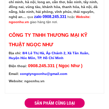
chí minh, hà nội, long an, cần thơ, bắc ninh, tây ninh,
đồng nai, vũng tàu, khánh hòa, thanh hóa, hà nội, đà
nẵng, bắc ninh, hải phòng, vĩnh phúc, thái nguyên,
zalo 0908.245.331
nghệ an....
qua
hoặc
Website:
ngocnhu.vn
giao hàng tận nơi.
CÔNG TY TNHH THƯƠNG MẠI KỸ
THUẬT NGỌC NHƯ
Địa chỉ:
8/4 Lê Thị Hà, Ấp Chánh 2, Xã Tân Xuân,
Huyện Hóc Môn, TP. Hồ Chí Minh
0908.245.331 ( Ngọc Như )
Điện thoại:
Email:
congtyngocnhu@gmail.com
Website: ngocnhu.vn
SẢN PHẨM CÙNG LOẠI