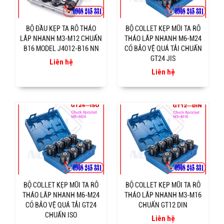
BỘ ĐẦU KẸP TA RÔ THÁO
BỘ COLLET KẸP MŨI TA RÔ
LẮP NHANH M3-M12 CHUẨN
THÁO LẮP NHANH M6-M24
B16 MODEL J4012-B16 NN
CÓ BẢO VỆ QUÁ TẢI CHUẨN
GT24 JIS
Liên hệ
Liên hệ
BỘ COLLET KẸP MŨI TA RÔ
BỘ COLLET KẸP MŨI TA RÔ
THÁO LẮP NHANH M6-M24
THÁO LẮP NHANH M3-M16
CÓ BẢO VỆ QUÁ TẢI GT24
CHUẨN GT12 DIN
CHUẨN ISO
Liên hệ