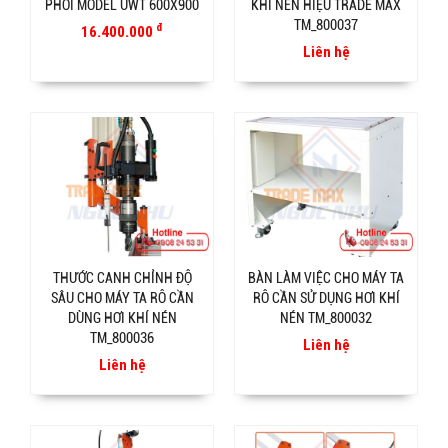
PHÔI MODEL UWT 600X900
KHÍ NÉN HIỆU TRADE MAX
TM_800037
đ
16.400.000
Liên hệ
THƯỚC CANH CHỈNH ĐỘ
BÀN LÀM VIỆC CHO MÁY TA
SÂU CHO MÁY TA RÔ CẦN
RÔ CẦN SỬ DỤNG HƠI KHÍ
DÙNG HƠI KHÍ NÉN
NÉN TM_800032
TM_800036
Liên hệ
Liên hệ