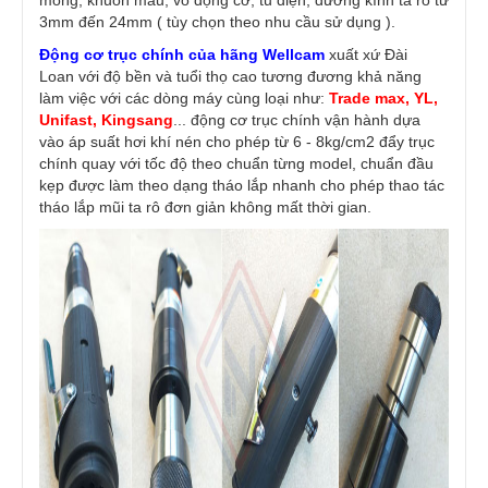
mỏng, khuôn mẫu, vỏ động cơ, tủ điện, đường kính ta rô từ
3mm đến 24mm ( tùy chọn theo nhu cầu sử dụng ).
Động cơ trục chính của hãng Wellcam
xuất xứ Đài
Loan với độ bền và tuổi thọ cao tương đương khả năng
làm việc với các dòng máy cùng loại như:
Trade max, YL,
Unifast, Kingsang
... động cơ trục chính vận hành dựa
vào áp suất hơi khí nén cho phép từ 6 - 8kg/cm2 đẩy trục
chính quay với tốc độ theo chuẩn từng model, chuẩn đầu
kẹp được làm theo dạng tháo lắp nhanh cho phép thao tác
tháo lắp mũi ta rô đơn giản không mất thời gian.