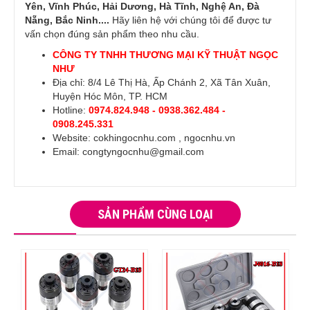
Yên, Vĩnh Phúc, Hải Dương, Hà Tĩnh, Nghệ An, Đà
Nẵng, Bắc Ninh....
Hãy liên hệ với chúng tôi để được tư
vấn chọn đúng sản phẩm theo nhu cầu.
CÔNG TY TNHH THƯƠNG MẠI KỸ THUẬT NGỌC
NHƯ
Địa chỉ: 8/4 Lê Thị Hà, Ấp Chánh 2, Xã Tân Xuân,
Huyện Hóc Môn, TP. HCM
Hotline:
0974.824.948 - 0938.362.484 -
0908.245.331
Website:
cokhingocnhu.com
,
ngocnhu.vn
Email: congtyngocnhu@gmail.com
SẢN PHẨM CÙNG LOẠI