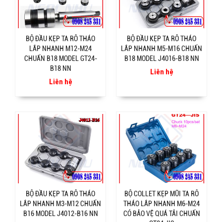
BỘ ĐẦU KẸP TA RÔ THÁO
BỘ ĐẦU KẸP TA RÔ THÁO
LẮP NHANH M12-M24
LẮP NHANH M5-M16 CHUẨN
CHUẨN B18 MODEL GT24-
B18 MODEL J4016-B18 NN
B18 NN
Liên hệ
Liên hệ
BỘ ĐẦU KẸP TA RÔ THÁO
BỘ COLLET KẸP MŨI TA RÔ
LẮP NHANH M3-M12 CHUẨN
THÁO LẮP NHANH M6-M24
B16 MODEL J4012-B16 NN
CÓ BẢO VỆ QUÁ TẢI CHUẨN