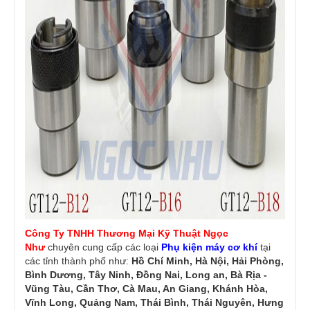
Công Ty TNHH Thương Mại Kỹ Thuật Ngọc
Như
chuyên cung cấp các loại
Phụ kiện máy cơ khí
tại
các tỉnh thành phố như:
Hồ Chí Minh, Hà Nội, Hải Phòng,
Bình Dương, Tây Ninh, Đồng Nai, Long an, Bà Rịa -
Vũng Tàu, Cần Thơ, Cà Mau, An Giang, Khánh Hòa,
Vĩnh Long, Quảng Nam, Thái Bình, Thái Nguyên, Hưng