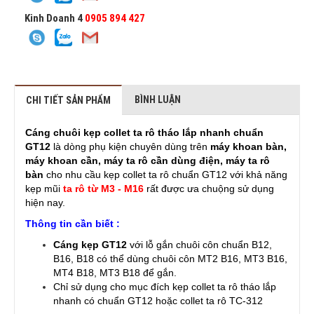
Kinh Doanh 4
0905 894 427
BÌNH LUẬN
CHI TIẾT SẢN PHẨM
Cáng chuôi kẹp collet ta rô tháo lắp nhanh chuẩn
GT12
là dòng phụ kiện chuyên dùng trên
máy khoan bàn,
máy khoan cần, máy ta rô cần dùng điện, máy ta rô
bàn
cho nhu cầu kẹp collet ta rô chuẩn GT12 với khả năng
kẹp mũi
ta rô từ M3 - M16
rất được ưa chuộng sử dụng
hiện nay.
Thông tin cần biết :
Cáng kẹp GT12
với lỗ gắn chuôi côn chuẩn B12,
B16, B18 có thể dùng chuôi côn MT2 B16, MT3 B16,
MT4 B18, MT3 B18 để gắn.
Chỉ sử dụng cho mục đích kẹp collet ta rô tháo lắp
nhanh có chuẩn GT12 hoặc collet ta rô TC-312