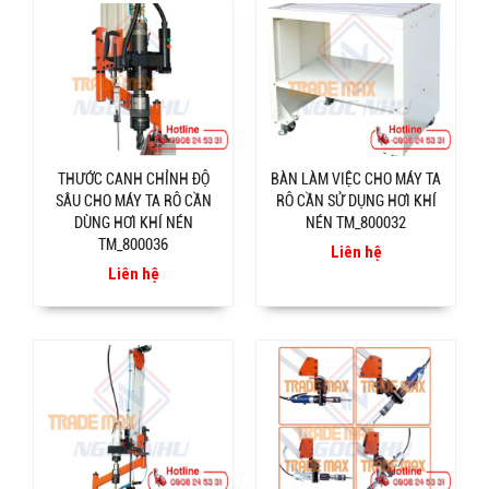
THƯỚC CANH CHỈNH ĐỘ
BÀN LÀM VIỆC CHO MÁY TA
SÂU CHO MÁY TA RÔ CẦN
RÔ CẦN SỬ DỤNG HƠI KHÍ
DÙNG HƠI KHÍ NÉN
NÉN TM_800032
TM_800036
Liên hệ
Liên hệ