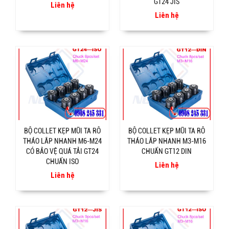
GT24 JIS
Liên hệ
Liên hệ
BỘ COLLET KẸP MŨI TA RÔ
BỘ COLLET KẸP MŨI TA RÔ
THÁO LẮP NHANH M6-M24
THÁO LẮP NHANH M3-M16
CÓ BẢO VỆ QUÁ TẢI GT24
CHUẨN GT12 DIN
CHUẨN ISO
Liên hệ
Liên hệ