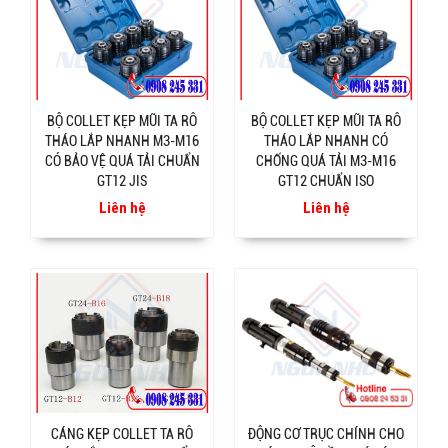
BỘ COLLET KẸP MŨI TA RÔ
BỘ COLLET KẸP MŨI TA RÔ
THÁO LẮP NHANH M3-M16
THÁO LẮP NHANH CÓ
CÓ BẢO VỆ QUÁ TẢI CHUẨN
CHỐNG QUÁ TẢI M3-M16
GT12 JIS
GT12 CHUẨN ISO
Liên hệ
Liên hệ
CÁNG KẸP COLLET TA RÔ
ĐỘNG CƠ TRỤC CHÍNH CHO