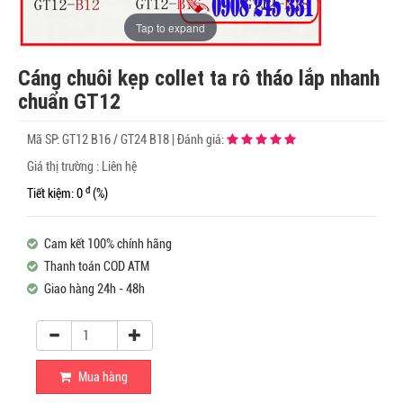
Tap to expand
Cáng chuôi kẹp collet ta rô tháo lắp nhanh
chuẩn GT12
Mã SP:
GT12 B16 / GT24 B18
|
Đánh giá:
Giá thị trường : Liên hệ
đ
Tiết kiệm: 0
(%)
Cam kết 100% chính hãng
Thanh toán COD ATM
Giao hàng 24h - 48h
Mua hàng