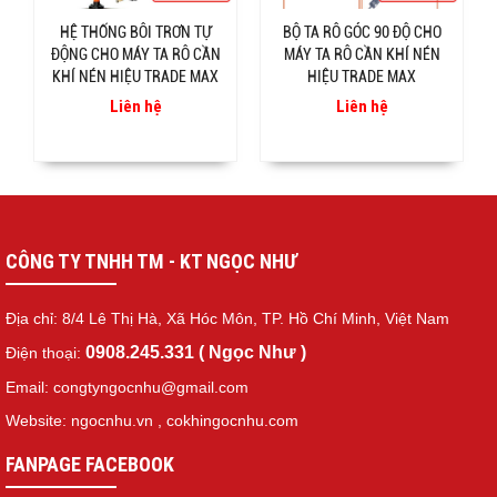
HỆ THỐNG BÔI TRƠN TỰ
BỘ TA RÔ GÓC 90 ĐỘ CHO
ĐỘNG CHO MÁY TA RÔ CẦN
MÁY TA RÔ CẦN KHÍ NÉN
KHÍ NÉN HIỆU TRADE MAX
HIỆU TRADE MAX
Liên hệ
Liên hệ
CÔNG TY TNHH TM - KT NGỌC NHƯ
Địa chỉ: 8/4 Lê Thị Hà, Xã Hóc Môn, TP. Hồ Chí Minh, Việt Nam
0908.245.331 ( Ngọc Như )
Điện thoại:
Email: congtyngocnhu@gmail.com
Website: ngocnhu.vn
,
cokhingocnhu.com
FANPAGE FACEBOOK