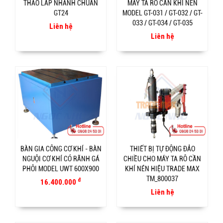
THÁO LẮP NHANH CHUẨN
MÁY TA RÔ CẦN KHÍ NÉN
GT24
MODEL GT-031 / GT-032 / GT-
033 / GT-034 / GT-035
Liên hệ
Liên hệ
BÀN GIA CÔNG CƠ KHÍ - BÀN
THIẾT BỊ TỰ ĐỘNG ĐẢO
NGUỘI CƠ KHÍ CÓ RÃNH GÁ
CHIỀU CHO MÁY TA RÔ CẦN
PHÔI MODEL UWT 600X900
KHÍ NÉN HIỆU TRADE MAX
TM_800037
đ
16.400.000
Liên hệ