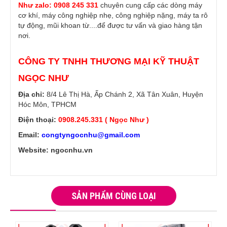
Như zalo: 0908 245 331
chuyên cung cấp các dòng máy
cơ khí, máy công nghiệp nhẹ, công nghiệp nặng,
máy ta rô
tự động
,
mũi khoan từ
....để được tư vấn và giao hàng tận
nơi.
CÔNG TY TNHH THƯƠNG MẠI KỸ THUẬT
NGỌC NHƯ
Địa chỉ:
8/4 Lê Thị Hà, Ấp Chánh 2, Xã Tân Xuân, Huyện
Hóc Môn, TPHCM
Điện thoại:
0908.245.331 ( Ngọc Như )
Email:
congtyngocnhu@gmail.com
Website: ngocnhu.vn
SẢN PHẨM CÙNG LOẠI