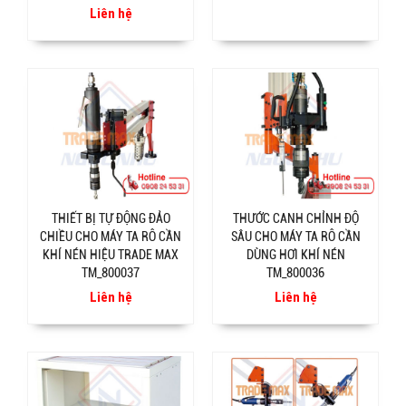
Liên hệ
THIẾT BỊ TỰ ĐỘNG ĐẢO
THƯỚC CANH CHỈNH ĐỘ
CHIỀU CHO MÁY TA RÔ CẦN
SÂU CHO MÁY TA RÔ CẦN
KHÍ NÉN HIỆU TRADE MAX
DÙNG HƠI KHÍ NÉN
TM_800037
TM_800036
Liên hệ
Liên hệ