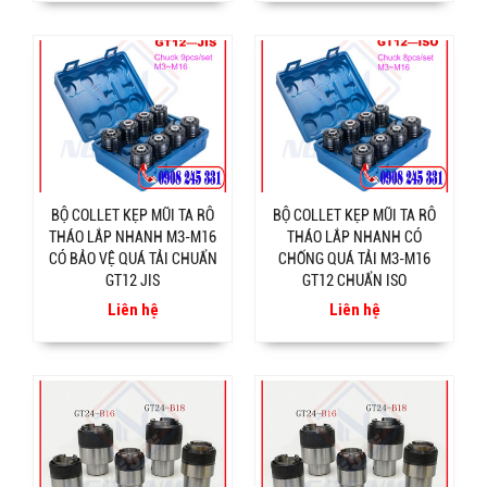
BỘ COLLET KẸP MŨI TA RÔ
BỘ COLLET KẸP MŨI TA RÔ
THÁO LẮP NHANH M3-M16
THÁO LẮP NHANH CÓ
CÓ BẢO VỆ QUÁ TẢI CHUẨN
CHỐNG QUÁ TẢI M3-M16
GT12 JIS
GT12 CHUẨN ISO
Liên hệ
Liên hệ