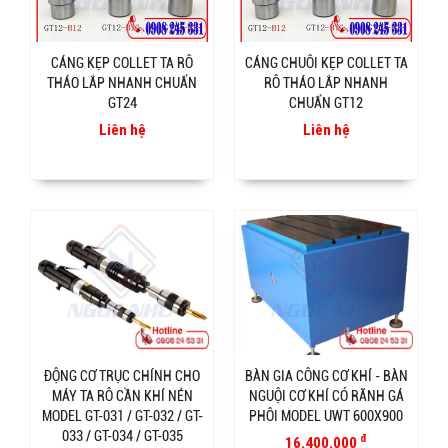
CÁNG KẸP COLLET TA RÔ
CÁNG CHUÔI KẸP COLLET TA
THÁO LẮP NHANH CHUẨN
RÔ THÁO LẮP NHANH
GT24
CHUẨN GT12
Liên hệ
Liên hệ
ĐỘNG CƠ TRỤC CHÍNH CHO
BÀN GIA CÔNG CƠ KHÍ - BÀN
MÁY TA RÔ CẦN KHÍ NÉN
NGUỘI CƠ KHÍ CÓ RÃNH GÁ
MODEL GT-031 / GT-032 / GT-
PHÔI MODEL UWT 600X900
033 / GT-034 / GT-035
đ
16.400.000