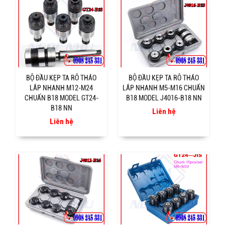
BỘ ĐẦU KẸP TA RÔ THÁO
BỘ ĐẦU KẸP TA RÔ THÁO
LẮP NHANH M12-M24
LẮP NHANH M5-M16 CHUẨN
CHUẨN B18 MODEL GT24-
B18 MODEL J4016-B18 NN
B18 NN
Liên hệ
Liên hệ